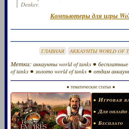
Denker.
Компьютеры для игры Wo
ГЛАВНАЯ
АККАУНТЫ WORLD OF 
Метки:
●
аккаунты world of tanks
бесплатные
●
●
of tanks
золото world of tanks
отдам аккаунт
● тематические статьи ●