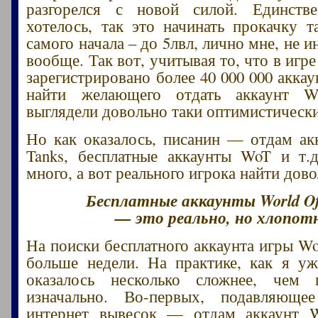
разгорелся с новой силой. Единств
хотелось, так это начинать прокачку т
самого начала – до 5лвл, лично мне, не и
вообще. Так вот, учитывая то, что в игре
зарегистрировано более 40 000 000 акка
найти желающего отдать аккаунт W
выглядели довольно таки оптимистическ
Но как оказалось, писанин — отдам ак
Tanks, бесплатные аккаунты WoT и т.д
много, а вот реального игрока найти дов
Бесплатные аккаунты World Of
— это реально, но хлопот
На поиски бесплатного аккаунта игры W
больше недели. На практике, как я уж
оказалось несколько сложнее, чем п
изначально. Во-первых, подавляюще
интернет вывесок — отдам аккаунт W