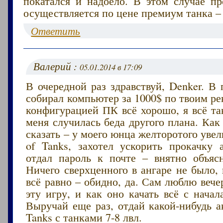
покатался и надоело. В этом случае пр
осуществляется по цене премиум танка – 
Ответить
Валерий :
05.01.2014 в 17:09
В очередной раз здравствуй, Denker. В
собирал компьютер за 1000$ по твоим р
конфигурацией ПК всё хорошо, я всё та
меня случилась беда другого плана. Как
сказать – у моего юнца желторотого увел
of Tanks, захотел ускорить прокачку а
отдал пароль к почте – внятно объяс
Ничего сверхценного в ангаре не было, 
всё равно – обидно, да. Сам люблю вече
эту игру, и как оно качать всё с нача
Выручай еще раз, отдай какой-нибудь а
Tanks с танками 7-8 лвл.