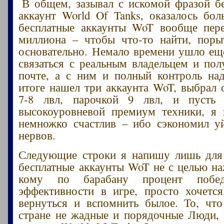
В общем, зазывал с искомой фразой б
аккаунт World Of Tanks, оказалось бол
бесплатные аккаунты WoT вообще пере
миллиона – чтобы что-то найти, поры
основательно. Немало времени ушло еще
связаться с реальным владельцем и пол
почте, а с ним и полный контроль на
итоге нашел три аккаунта WoT, выбрал 
7-8 лвл, парочкой 9 лвл, и пусть
высокоуровневой премиум техники, я 
немножко счастлив – ибо сэкономил у
нервов.
Следующие строки я напишу лишь для 
бесплатные аккаунты WoT не с целью на
кому по барабану процент побе
эффективности в игре, просто хочетс
вернуться и вспомнить былое. То, чт
стране не жадные и порядочные Люди, 