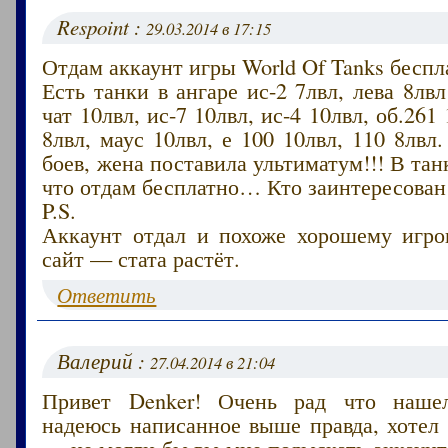
Respoint :
29.03.2014 в 17:15
Отдам аккаунт игры World Of Tanks беспл
Есть танки в ангаре ис-2 7лвл, лева 8лвл
чат 10лвл, ис-7 10лвл, ис-4 10лвл, об.261
8лвл, маус 10лвл, е 100 10лвл, 110 8лвл
боев, жена поставила ультиматум!!! В тан
что отдам бесплатно… Кто заинтересован
P.S.
Аккаунт отдал и похоже хорошему игрок
сайт — стата растёт.
Ответить
Валерий :
27.04.2014 в 21:04
Привет Denker! Очень рад что наше
надеюсь написанное выше правда, хотел
— не могли бы вы мне подыскать аккаунт 