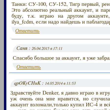
Танки: СУ-100, СУ-152, Тигр первый, ре
Это абсолютно реальный аккаунт, и пар
буду, т.к. играю на другом аккаунте
ilya_fcdm, если надо найдешь и паблагод
Ответить
Саня :
26.04.2015 в 17:11
Спасибо большое за аккаунт, я уже забра
Ответить
qpOKyCHuK :
14.05.2014 в 11:53
Здравствуйте Denker, я давно играю в игр
уж очень она мне нравится, но случила
аккаунт взломали,только купил ИС-4 и вс
— нет, не могли бы вы мне дать какой-