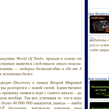
Для Windows
официальног
каунты World Of Tanks, пришла в голову от
 статью является следствием этого поиска.
платно — подарил безвозмездно и где-то 8
не вспоминал даже.
Как купить 
для игр 2017
ередач Discovery о танках Второй Мировой
гры разгорелся с новой силой. Единственное
ь прокачку танков в игре с самого начала – до
рать вообще. Так вот, учитывая то, что в игре
о более 40 000 000 аккаунтов, шансы — найти
oT бесплатно, выглядели довольно таки