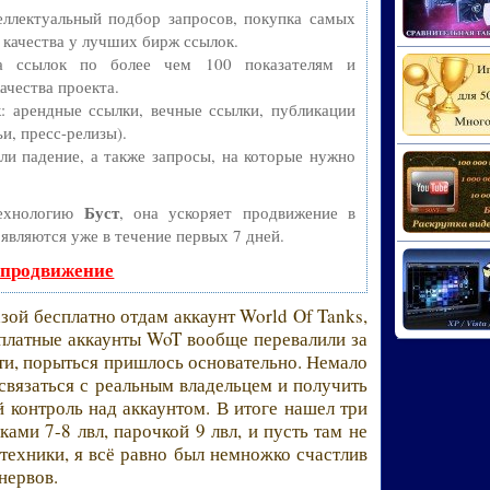
ллектуальный подбор запросов, покупка самых
 качества у лучших бирж ссылок.
ва ссылок по более чем 100 показателям и
ачества проекта.
 арендные ссылки, вечные ссылки, публикации
и, пресс-релизы).
и падение, а также запросы, на которые нужно
Буст
технологию
, она ускоряет продвижение в
оявляются уже в течение первых 7 дней.
 продвижение
зой бесплатно отдам аккаунт World Of Tanks,
сплатные аккаунты WoT вообще перевалили за
йти, порыться пришлось основательно. Немало
 связаться с реальным владельцем и получить
й контроль над аккаунтом. В итоге нашел три
ками 7-8 лвл, парочкой 9 лвл, и пусть там не
ехники, я всё равно был немножко счастлив
нервов.