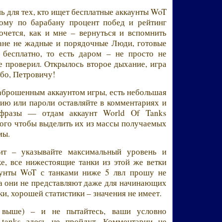
 для тех, кто ищет бесплатные аккаунты WoT
кому по барабану процент побед и рейтинг
очется, как и мне – вернуться и вспомнить
ране не жадные и порядочные Люди, готовые
 бесплатно, то есть даром – не просто не
е проверил. Открылось второе дыхание, игра
ибо, Петровичу!
 заброшенным аккаунтом игры, есть небольшая
ию или пароли оставляйте в комментариях и
 фразы — отдам аккаунт World Of Tanks
того чтобы выделить их из массы получаемых
мы.
ит – указывайте максимальный уровень и
ке, все нижестоящие танки из этой же ветки
каунты WoT с танками ниже 5 лвл прошу не
са они не представляют даже для начинающих
и, хорошей статистики – значения не имеет.
 выше) – и не пытайтесь, ваши условно
 tanks здесь не пройдут. Комментарии не