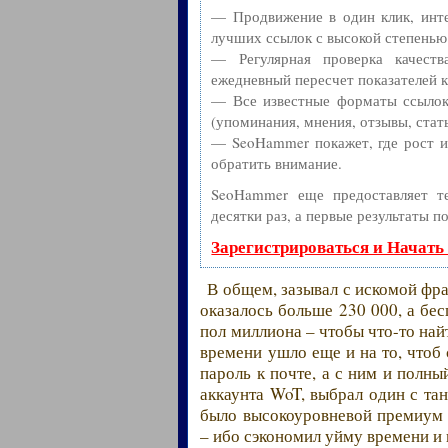
— Продвижение в один клик, инте
лучших ссылок с высокой степенью
— Регулярная проверка качест
ежедневный пересчет показателей к
— Все известные форматы ссылок:
(упоминания, мнения, отзывы, стать
— SeoHammer покажет, где рост ил
обратить внимание.
SeoHammer еще предоставляет 
десятки раз, а первые результаты п
Зарегистрироваться и Начать
В общем, зазывал с искомой фра
оказалось больше 230 000, а бе
пол миллиона – чтобы что-то на
времени ушло еще и на то, чтоб
пароль к почте, а с ним и полны
аккаунта WoT, выбрал один с тан
было высокоуровневой премиум т
– ибо сэкономил уйму времени и 