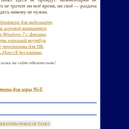
о не тратьте ни моё время, ни своё — раздача
здесь никому не нужна.
драйвера для видеокарт
.
ь игровой компьютер
.
а Windows 7 с флешки
.
ать хороший ноутбук
.
е программы для ПК
.
 DirectX бесплатно
.
сылка на сайт обязательна!
теры для игры WoT.
АККАУНТЫ WORLD OF TANKS