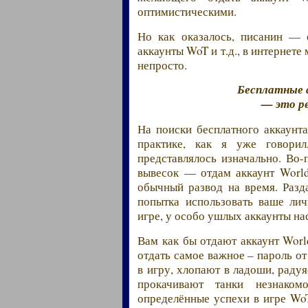
оптимистическими.
Но как оказалось, писанин — 
аккаунты WoT и т.д., в интернете
непросто.
Бесплатные 
— это ре
На поиски бесплатного аккаунт
практике, как я уже говорил
представлялось изначально. Во
вывесок — отдам аккаунт World
обычный развод на время. Разд
попытка использовать ваше лич
игре, у особо ушлых аккаунты н
Вам как бы отдают аккаунт Worl
отдать самое важное – пароль от
в игру, хлопают в ладоши, радуя
прокачивают танки незнако
определённые успехи в игре WoT