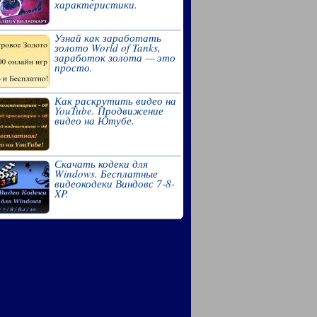
характеристики.
Узнай как заработать
золото World of Tanks,
заработок золота — это
просто.
Как раскрутить видео на
YouTube. Продвижение
видео на Ютубе.
Скачать кодеки для
Windows. Бесплатные
видеокодеки Виндовс 7-8-
XP.