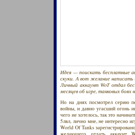
Идея — поискать бесплатные ак
скуки. А вот желание написать
Личный аккаунт WoT отдал бес
месяцев об игре, танковых боях 
Но на днях посмотрел серию п
войны, и давно угасший огонь и
чего не хотелось, так это начинат
5лвл, лично мне, не интересно иг
World Of Tanks зарегистрирован
желающего отдать аккаунт W