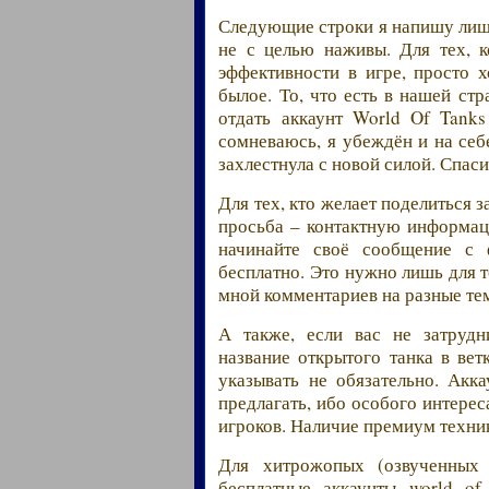
Следующие строки я напишу лишь
не с целью наживы. Для тех, 
эффективности в игре, просто х
былое. То, что есть в нашей ст
отдать аккаунт World Of Tanks
сомневаюсь, я убеждён и на себ
захлестнула с новой силой. Спас
Для тех, кто желает поделиться
просьба – контактную информац
начинайте своё сообщение с
бесплатно. Это нужно лишь для 
мной комментариев на разные те
А также, если вас не затрудн
название открытого танка в вет
указывать не обязательно. Ак
предлагать, ибо особого интере
игроков. Наличие премиум техник
Для хитрожопых (озвученных
бесплатные аккаунты world of