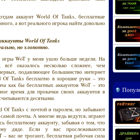
отдам аккаунт World Of Tanks, бесплатные
 много, а вот реального игрока найти довольно
аккаунты World Of Tanks
ально, но хлопотно.
а игры WoT у меня ушло больше недели. На
, всё оказалось несколько сложнее, чем
-первых, подавляющее большинство интернет
 Of Tanks бесплатно в хорошие руки – это
ача как бы бесплатных аккаунтов WoT – это
Популя
ное время для прокачки своих аккаунтов в
асчитываются десятками.
d Of Tanks с почтой и паролем, но забывают
 самой почты. А многие ведь ведутся, играют
сь бесплатному аккаунту, забывая о том, что
мому дяде. Если у вас прослеживаются
 – вас не трогают, бесплатная рабочая сила