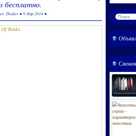
s бесплатно.
л: Denker ● 9 Апр.2014 ●
Объяв
Свежие