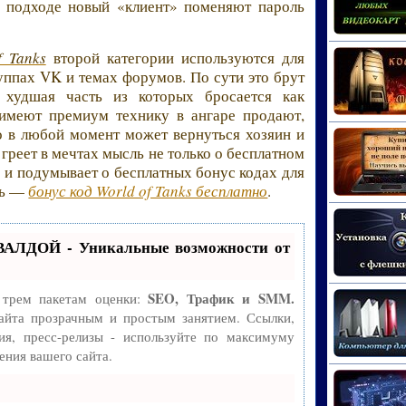
а подходе новый «клиент» поменяют пароль
 Tanks
второй категории используются для
уппах VK и темах форумов. По сути это брут
худшая часть из которых бросается как
 имеют премиум технику в ангаре продают,
о в любой момент может вернуться хозяин и
о греет в мечтах мысль не только о бесплатном
о и подумывает о бесплатных бонус кодах для
ть —
бонус код World of Tanks бесплатно
.
ВАЛДОЙ - Уникальные возможности от
SEO, Трафик и SMM.
 трем пакетам оценки:
айта прозрачным и простым занятием. Ссылки,
ия, пресс-релизы - используйте по максимуму
ния вашего сайта.