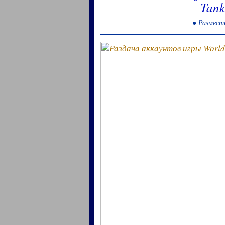
Tank
● Размести