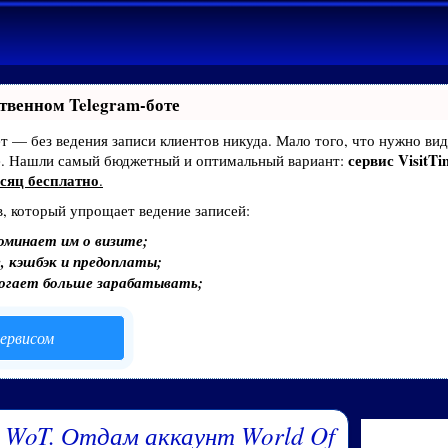
твенном Telegram-боте
ает — без ведения записи клиентов никуда. Мало того, что нужно вид
сервис VisitTi
е. Нашли самый бюджетный и оптимальный вариант:
сяц бесплатно
.
в, который упрощает ведение записей:
оминает им о визите;
, кэшбэк и предоплаты;
могает больше зарабатывать;
ервисом
 WoT. Отдам аккаунт World Of