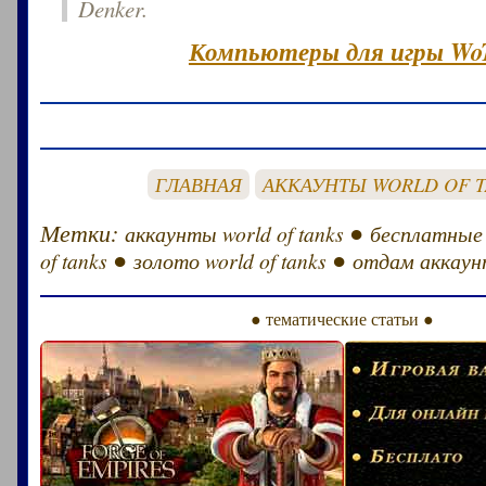
Denker.
Компьютеры для игры Wo
ГЛАВНАЯ
АККАУНТЫ WORLD OF 
Метки:
●
аккаунты world of tanks
бесплатные
●
●
of tanks
золото world of tanks
отдам аккаунт
● тематические статьи ●