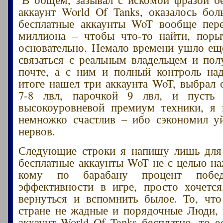
аккаунт World Of Tanks, оказалось бол
бесплатные аккаунты WoT вообще пере
миллиона – чтобы что-то найти, поры
основательно. Немало времени ушло еще
связаться с реальным владельцем и пол
почте, а с ним и полный контроль на
итоге нашел три аккаунта WoT, выбрал 
7-8 лвл, парочкой 9 лвл, и пусть
высокоуровневой премиум техники, я 
немножко счастлив – ибо сэкономил у
нервов.
Следующие строки я напишу лишь для 
бесплатные аккаунты WoT не с целью на
кому по барабану процент побе
эффективности в игре, просто хочетс
вернуться и вспомнить былое. То, чт
стране не жадные и порядочные Люди, 
аккаунт World Of Tanks бесплатно, то е