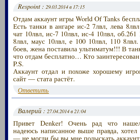
Respoint :
29.03.2014 в 17:15
Отдам аккаунт игры World Of Tanks беспл
Есть танки в ангаре ис-2 7лвл, лева 8лвл
чат 10лвл, ис-7 10лвл, ис-4 10лвл, об.261
8лвл, маус 10лвл, е 100 10лвл, 110 8лвл
боев, жена поставила ультиматум!!! В тан
что отдам бесплатно… Кто заинтересован
P.S.
Аккаунт отдал и похоже хорошему игрок
сайт — стата растёт.
Ответить
Валерий :
27.04.2014 в 21:04
Привет Denker! Очень рад что наше
надеюсь написанное выше правда, хотел
— не могли бы вы мне подыскать аккаунт 