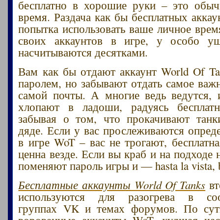
бесплатно в хорошие руки – это обыч
время. Раздача как бы бесплатных аккау
попытка использовать ваше личное врем
своих аккаунтов в игре, у особо у
насчитываются десятками.
Вам как бы отдают аккаунт World Of Ta
паролем, но забывают отдать самое важн
самой почты. А многие ведь ведутся, 
хлопают в ладоши, радуясь бесплатн
забывая о том, что прокачивают танк
дяде. Если у вас прослеживаются опред
в игре WoT – вас не трогают, бесплатна
ценна везде. Если вы краб и на подходе
поменяют пароль игры и — hasta la vista, 
Бесплатные аккаунты World Of Tanks
вт
используются для разогрева в соо
группах VK и темах форумов. По су
ворованные аккаунты WoT, худшая час