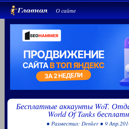
О сайте
Бесплатные аккаунты WoT. Отд
World Of Tanks бесплатн
● Разместил: Denker ● 9 Апр.201