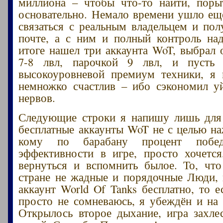
миллиона – чтобы что-то найти, поры
основательно. Немало времени ушло еще
связаться с реальным владельцем и пол
почте, а с ним и полный контроль на
итоге нашел три аккаунта WoT, выбрал 
7-8 лвл, парочкой 9 лвл, и пусть
высокоуровневой премиум техники, я 
немножко счастлив – ибо сэкономил у
нервов.
Следующие строки я напишу лишь для 
бесплатные аккаунты WoT не с целью на
кому по барабану процент побе
эффективности в игре, просто хочетс
вернуться и вспомнить былое. То, чт
стране не жадные и порядочные Люди, 
аккаунт World Of Tanks бесплатно, то е
просто не сомневаюсь, я убеждён и на 
Открылось второе дыхание, игра захле