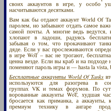
своих аккаунтов в игре, у особо у
насчитываются десятками.
Вам как бы отдают аккаунт World Of Ta
паролем, но забывают отдать самое важн
самой почты. А многие ведь ведутся, 
хлопают в ладоши, радуясь бесплатн
забывая о том, что прокачивают танк
дяде. Если у вас прослеживаются опред
в игре WoT – вас не трогают, бесплатна
ценна везде. Если вы краб и на подходе
поменяют пароль игры и — hasta la vista, 
Бесплатные аккаунты World Of Tanks
вт
используются для разогрева в соо
группах VK и темах форумов. По су
ворованные аккаунты WoT, худшая час
бросается как приманка, а аккаунты,
премиум технику в ангаре прода