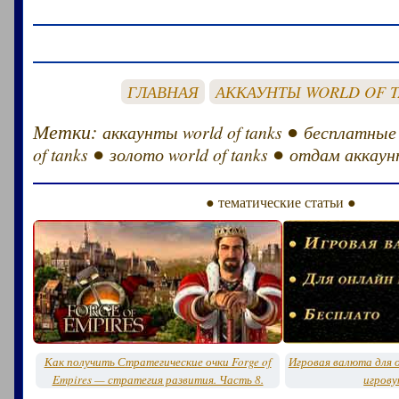
ГЛАВНАЯ
АККАУНТЫ WORLD OF 
Метки:
●
аккаунты world of tanks
бесплатные
●
●
of tanks
золото world of tanks
отдам аккаунт
● тематические статьи ●
Как получить Стратегические очки Forge of
Игровая валюта для о
Empires — стратегия развития. Часть 8.
игрову