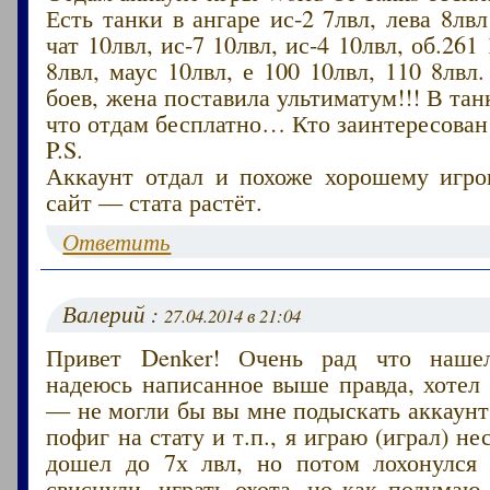
Есть танки в ангаре ис-2 7лвл, лева 8лвл
чат 10лвл, ис-7 10лвл, ис-4 10лвл, об.261
8лвл, маус 10лвл, е 100 10лвл, 110 8лвл
боев, жена поставила ультиматум!!! В тан
что отдам бесплатно… Кто заинтересован
P.S.
Аккаунт отдал и похоже хорошему игрок
сайт — стата растёт.
Ответить
Валерий :
27.04.2014 в 21:04
Привет Denker! Очень рад что наше
надеюсь написанное выше правда, хотел
— не могли бы вы мне подыскать аккаунт 
пофиг на стату и т.п., я играю (играл) н
дошел до 7х лвл, но потом лохонулся
свиснули, играть охота, но как подумаю 