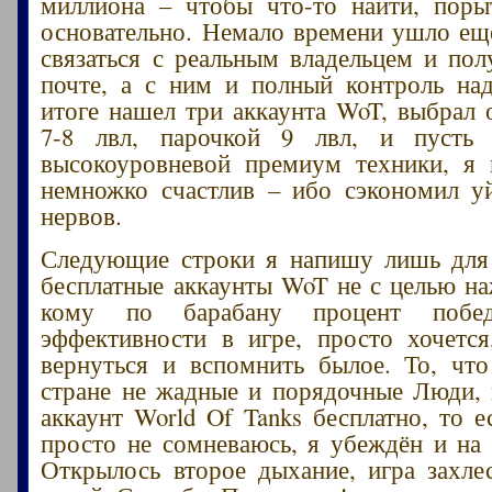
миллиона – чтобы что-то найти, поры
основательно. Немало времени ушло еще
связаться с реальным владельцем и пол
почте, а с ним и полный контроль на
итоге нашел три аккаунта WoT, выбрал 
7-8 лвл, парочкой 9 лвл, и пусть
высокоуровневой премиум техники, я 
немножко счастлив – ибо сэкономил у
нервов.
Следующие строки я напишу лишь для 
бесплатные аккаунты WoT не с целью на
кому по барабану процент побе
эффективности в игре, просто хочетс
вернуться и вспомнить былое. То, чт
стране не жадные и порядочные Люди, 
аккаунт World Of Tanks бесплатно, то е
просто не сомневаюсь, я убеждён и на 
Открылось второе дыхание, игра захле