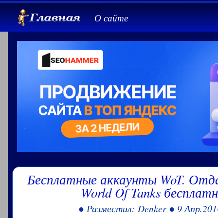
О сайте
Бесплатные аккаунты WoT. Отд
World Of Tanks бесплатн
● Разместил: Denker ● 9 Апр.201