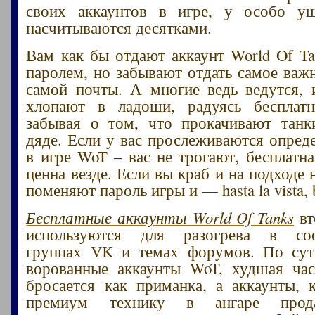
своих аккаунтов в игре, у особо у
насчитываются десятками.
Вам как бы отдают аккаунт World Of Ta
паролем, но забывают отдать самое важн
самой почты. А многие ведь ведутся, 
хлопают в ладоши, радуясь бесплатн
забывая о том, что прокачивают танк
дяде. Если у вас прослеживаются опред
в игре WoT – вас не трогают, бесплатна
ценна везде. Если вы краб и на подходе
поменяют пароль игры и — hasta la vista, 
Бесплатные аккаунты World Of Tanks
вт
используются для разогрева в соо
группах VK и темах форумов. По су
ворованные аккаунты WoT, худшая час
бросается как приманка, а аккаунты,
премиум технику в ангаре прода