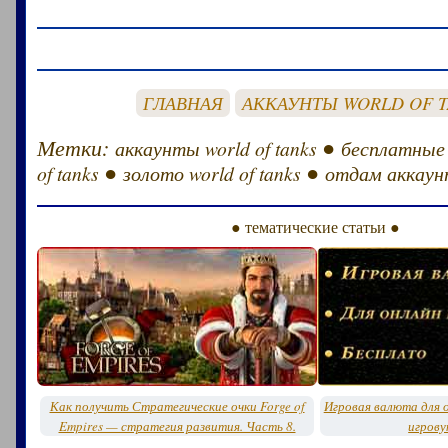
ГЛАВНАЯ
АККАУНТЫ WORLD OF 
Метки:
●
аккаунты world of tanks
бесплатные
●
●
of tanks
золото world of tanks
отдам аккаунт
● тематические статьи ●
Как получить Стратегические очки Forge of
Игровая валюта для о
Empires — стратегия развития. Часть 8.
игрову