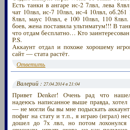
Есть танки в ангаре ис-2 7лвл, лева 8лвл
чат 10лвл, ис-7 10лвл, ис-4 10лвл, об.261
8лвл, маус 10лвл, е 100 10лвл, 110 8лвл
боев, жена поставила ультиматум!!! В тан
что отдам бесплатно… Кто заинтересован
P.S.
Аккаунт отдал и похоже хорошему игрок
сайт — стата растёт.
Ответить
Валерий :
27.04.2014 в 21:04
Привет Denker! Очень рад что наше
надеюсь написанное выше правда, хотел
— не могли бы вы мне подыскать аккаунт 
пофиг на стату и т.п., я играю (играл) н
дошел до 7х лвл, но потом лохонулся
свиснули, играть охота, но как подумаю 