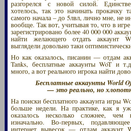
разгорелся с новой силой. Единств
хотелось, так это начинать прокачку т
самого начала – до 5лвл, лично мне, не и
вообще. Так вот, учитывая то, что в игре
зарегистрировано более 40 000 000 акка
найти желающего отдать аккаунт W
выглядели довольно таки оптимистическ
Но как оказалось, писанин — отдам ак
Tanks, бесплатные аккаунты WoT и т.д
много, а вот реального игрока найти дов
Бесплатные аккаунты World Of
— это реально, но хлопот
На поиски бесплатного аккаунта игры W
больше недели. На практике, как я уж
оказалось несколько сложнее, чем п
изначально. Во-первых, подавляюще
интернет вывесок — отдам аккаунт W