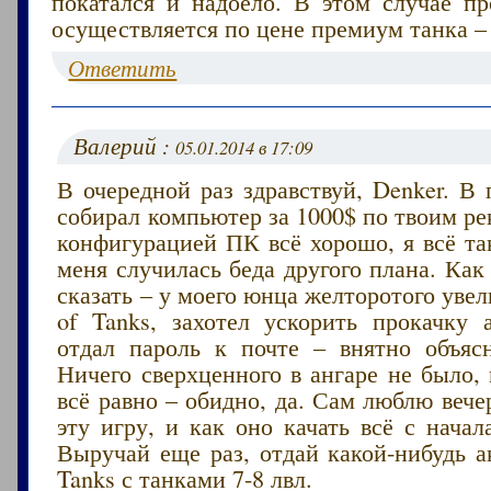
покатался и надоело. В этом случае пр
осуществляется по цене премиум танка – 
Ответить
Валерий :
05.01.2014 в 17:09
В очередной раз здравствуй, Denker. В
собирал компьютер за 1000$ по твоим р
конфигурацией ПК всё хорошо, я всё та
меня случилась беда другого плана. Как
сказать – у моего юнца желторотого увел
of Tanks, захотел ускорить прокачку а
отдал пароль к почте – внятно объяс
Ничего сверхценного в ангаре не было, 
всё равно – обидно, да. Сам люблю вече
эту игру, и как оно качать всё с нача
Выручай еще раз, отдай какой-нибудь а
Tanks с танками 7-8 лвл.