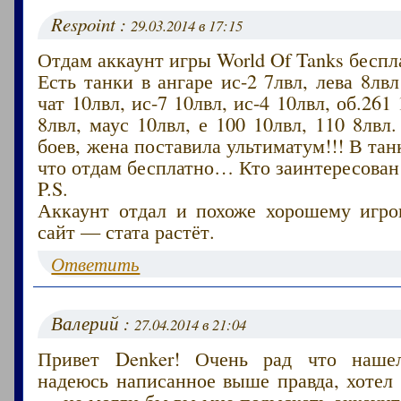
Respoint :
29.03.2014 в 17:15
Отдам аккаунт игры World Of Tanks беспл
Есть танки в ангаре ис-2 7лвл, лева 8лвл
чат 10лвл, ис-7 10лвл, ис-4 10лвл, об.261
8лвл, маус 10лвл, е 100 10лвл, 110 8лвл
боев, жена поставила ультиматум!!! В тан
что отдам бесплатно… Кто заинтересован
P.S.
Аккаунт отдал и похоже хорошему игрок
сайт — стата растёт.
Ответить
Валерий :
27.04.2014 в 21:04
Привет Denker! Очень рад что наше
надеюсь написанное выше правда, хотел
— не могли бы вы мне подыскать аккаунт 