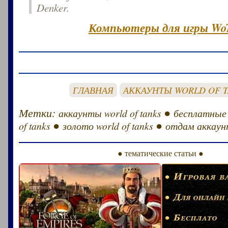
Denker.
Компьютеры для игры Wo
ГЛАВНАЯ
АККАУНТЫ WORLD OF 
Метки:
●
аккаунты world of tanks
бесплатные
●
●
of tanks
золото world of tanks
отдам аккаунт
● тематические статьи ●