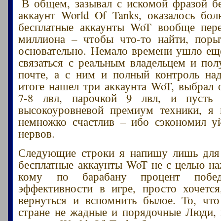
В общем, зазывал с искомой фразой б
аккаунт World Of Tanks, оказалось бол
бесплатные аккаунты WoT вообще пере
миллиона – чтобы что-то найти, поры
основательно. Немало времени ушло еще
связаться с реальным владельцем и пол
почте, а с ним и полный контроль на
итоге нашел три аккаунта WoT, выбрал 
7-8 лвл, парочкой 9 лвл, и пусть
высокоуровневой премиум техники, я 
немножко счастлив – ибо сэкономил у
нервов.
Следующие строки я напишу лишь для 
бесплатные аккаунты WoT не с целью на
кому по барабану процент побе
эффективности в игре, просто хочетс
вернуться и вспомнить былое. То, чт
стране не жадные и порядочные Люди, 