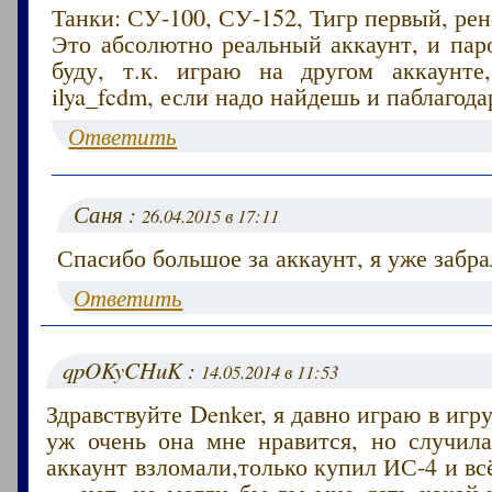
Танки: СУ-100, СУ-152, Тигр первый, ре
Это абсолютно реальный аккаунт, и пар
буду, т.к. играю на другом аккаунте
ilya_fcdm, если надо найдешь и паблагод
Ответить
Саня :
26.04.2015 в 17:11
Спасибо большое за аккаунт, я уже забра
Ответить
qpOKyCHuK :
14.05.2014 в 11:53
Здравствуйте Denker, я давно играю в игр
уж очень она мне нравится, но случила
аккаунт взломали,только купил ИС-4 и вс
— нет, не могли бы вы мне дать какой-