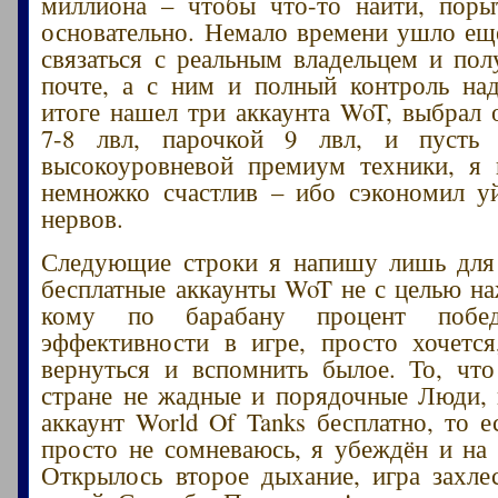
миллиона – чтобы что-то найти, поры
основательно. Немало времени ушло еще
связаться с реальным владельцем и пол
почте, а с ним и полный контроль на
итоге нашел три аккаунта WoT, выбрал 
7-8 лвл, парочкой 9 лвл, и пусть
высокоуровневой премиум техники, я 
немножко счастлив – ибо сэкономил у
нервов.
Следующие строки я напишу лишь для 
бесплатные аккаунты WoT не с целью на
кому по барабану процент побе
эффективности в игре, просто хочетс
вернуться и вспомнить былое. То, чт
стране не жадные и порядочные Люди, 
аккаунт World Of Tanks бесплатно, то е
просто не сомневаюсь, я убеждён и на 
Открылось второе дыхание, игра захле