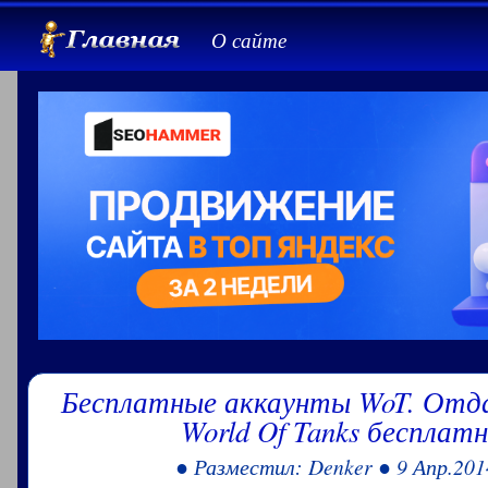
О сайте
Бесплатные аккаунты WoT. Отд
World Of Tanks бесплатн
● Разместил: Denker ● 9 Апр.201