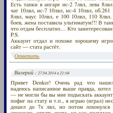
Есть танки в ангаре ис-2 7лвл, лева 8лвл
чат 10лвл, ис-7 10лвл, ис-4 10лвл, об.261
8лвл, маус 10лвл, е 100 10лвл, 110 8лвл
боев, жена поставила ультиматум!!! В тан
что отдам бесплатно… Кто заинтересован
P.S.
Аккаунт отдал и похоже хорошему игрок
сайт — стата растёт.
Ответить
Валерий :
27.04.2014 в 21:04
Привет Denker! Очень рад что наше
надеюсь написанное выше правда, хотел
— не могли бы вы мне подыскать аккаунт 
пофиг на стату и т.п., я играю (играл) н
дошел до 7х лвл, но потом лохонулся
свиснули, играть охота, но как подумаю 