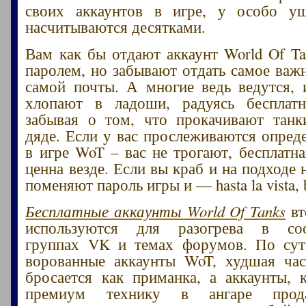
своих аккаунтов в игре, у особо у
насчитываются десятками.
Вам как бы отдают аккаунт World Of Ta
паролем, но забывают отдать самое важн
самой почты. А многие ведь ведутся, 
хлопают в ладоши, радуясь бесплатн
забывая о том, что прокачивают танк
дяде. Если у вас прослеживаются опред
в игре WoT – вас не трогают, бесплатна
ценна везде. Если вы краб и на подходе
поменяют пароль игры и — hasta la vista, 
Бесплатные аккаунты World Of Tanks
вт
используются для разогрева в соо
группах VK и темах форумов. По су
ворованные аккаунты WoT, худшая час
бросается как приманка, а аккаунты,
премиум технику в ангаре прода