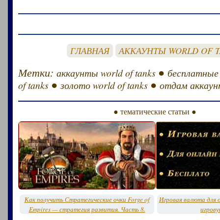
ГЛАВНАЯ
АККАУНТЫ WORLD OF 
Метки:
●
аккаунты world of tanks
бесплатные
●
●
of tanks
золото world of tanks
отдам аккаунт
● тематические статьи ●
Как получить Стратегические очки Forge of
Игровая валюта для о
Empires — стратегия развития. Часть 8.
игрову