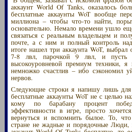
аккаунт World Of Tanks, оказалось бол
бесплатные аккаунты WoT вообще пере
миллиона – чтобы что-то найти, поры
основательно. Немало времени ушло еще
связаться с реальным владельцем и пол
почте, а с ним и полный контроль на
итоге нашел три аккаунта WoT, выбрал 
7-8 лвл, парочкой 9 лвл, и пусть
высокоуровневой премиум техники, я 
немножко счастлив – ибо сэкономил у
нервов.
Следующие строки я напишу лишь для 
бесплатные аккаунты WoT не с целью на
кому по барабану процент побе
эффективности в игре, просто хочетс
вернуться и вспомнить былое. То, чт
стране не жадные и порядочные Люди, 
аккаунт World Of Tanks бесплатно, то е