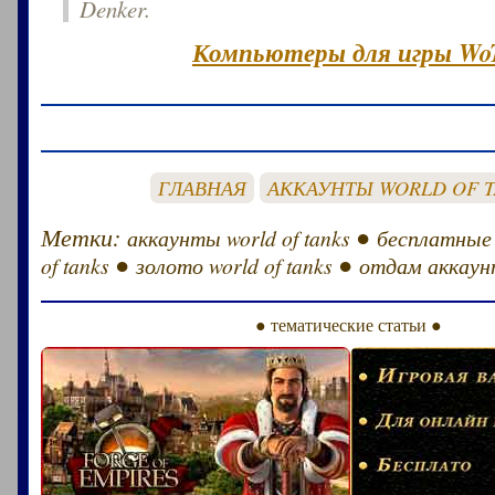
Denker.
Компьютеры для игры Wo
ГЛАВНАЯ
АККАУНТЫ WORLD OF 
Метки:
●
аккаунты world of tanks
бесплатные
●
●
of tanks
золото world of tanks
отдам аккаунт
● тематические статьи ●