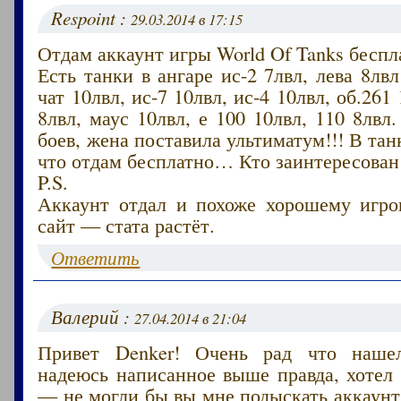
Respoint :
29.03.2014 в 17:15
Отдам аккаунт игры World Of Tanks беспл
Есть танки в ангаре ис-2 7лвл, лева 8лвл
чат 10лвл, ис-7 10лвл, ис-4 10лвл, об.261
8лвл, маус 10лвл, е 100 10лвл, 110 8лвл
боев, жена поставила ультиматум!!! В тан
что отдам бесплатно… Кто заинтересован
P.S.
Аккаунт отдал и похоже хорошему игрок
сайт — стата растёт.
Ответить
Валерий :
27.04.2014 в 21:04
Привет Denker! Очень рад что наше
надеюсь написанное выше правда, хотел
— не могли бы вы мне подыскать аккаунт 