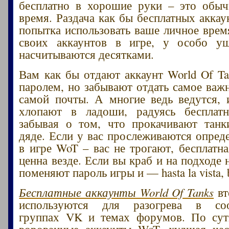
бесплатно в хорошие руки – это обыч
время. Раздача как бы бесплатных аккау
попытка использовать ваше личное врем
своих аккаунтов в игре, у особо у
насчитываются десятками.
Вам как бы отдают аккаунт World Of Ta
паролем, но забывают отдать самое важн
самой почты. А многие ведь ведутся, 
хлопают в ладоши, радуясь бесплатн
забывая о том, что прокачивают танк
дяде. Если у вас прослеживаются опред
в игре WoT – вас не трогают, бесплатна
ценна везде. Если вы краб и на подходе
поменяют пароль игры и — hasta la vista, 
Бесплатные аккаунты World Of Tanks
вт
используются для разогрева в соо
группах VK и темах форумов. По су
ворованные аккаунты WoT, худшая час