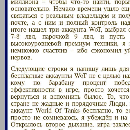
миллиона – чтобы что-то найти, поры
основательно. Немало времени ушло еще
связаться с реальным владельцем и пол
почте, а с ним и полный контроль на
итоге нашел три аккаунта WoT, выбрал 
7-8 лвл, парочкой 9 лвл, и пусть
высокоуровневой премиум техники, я 
немножко счастлив – ибо сэкономил у
нервов.
Следующие строки я напишу лишь для 
бесплатные аккаунты WoT не с целью на
кому по барабану процент побе
эффективности в игре, просто хочетс
вернуться и вспомнить былое. То, чт
стране не жадные и порядочные Люди, 
аккаунт World Of Tanks бесплатно, то е
просто не сомневаюсь, я убеждён и на 
Открылось второе дыхание, игра захле