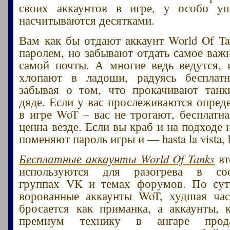
своих аккаунтов в игре, у особо у
насчитываются десятками.
Вам как бы отдают аккаунт World Of Ta
паролем, но забывают отдать самое важн
самой почты. А многие ведь ведутся, 
хлопают в ладоши, радуясь бесплатн
забывая о том, что прокачивают танк
дяде. Если у вас прослеживаются опред
в игре WoT – вас не трогают, бесплатна
ценна везде. Если вы краб и на подходе
поменяют пароль игры и — hasta la vista, 
Бесплатные аккаунты World Of Tanks
вт
используются для разогрева в соо
группах VK и темах форумов. По су
ворованные аккаунты WoT, худшая час
бросается как приманка, а аккаунты,
премиум технику в ангаре прода