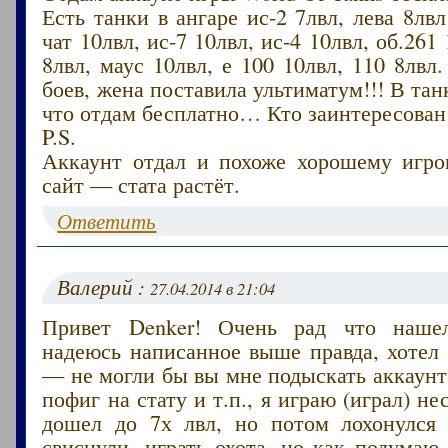
Есть танки в ангаре ис-2 7лвл, лева 8лвл
чат 10лвл, ис-7 10лвл, ис-4 10лвл, об.261
8лвл, маус 10лвл, е 100 10лвл, 110 8лвл
боев, жена поставила ультиматум!!! В тан
что отдам бесплатно… Кто заинтересован
P.S.
Аккаунт отдал и похоже хорошему игрок
сайт — стата растёт.
Ответить
Валерий :
27.04.2014 в 21:04
Привет Denker! Очень рад что наше
надеюсь написанное выше правда, хотел
— не могли бы вы мне подыскать аккаунт 
пофиг на стату и т.п., я играю (играл) н
дошел до 7х лвл, но потом лохонулся
свиснули, играть охота, но как подумаю 