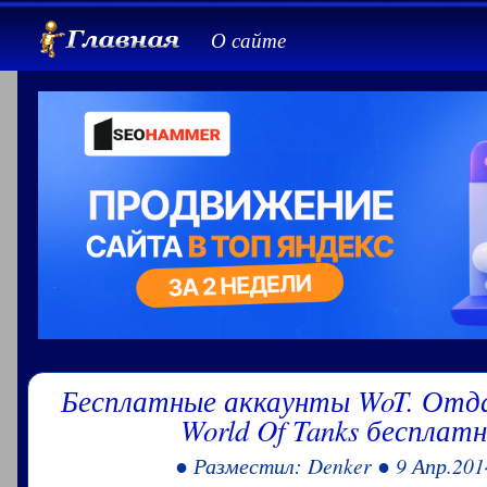
О сайте
Бесплатные аккаунты WoT. Отд
World Of Tanks бесплатн
● Разместил: Denker ● 9 Апр.201