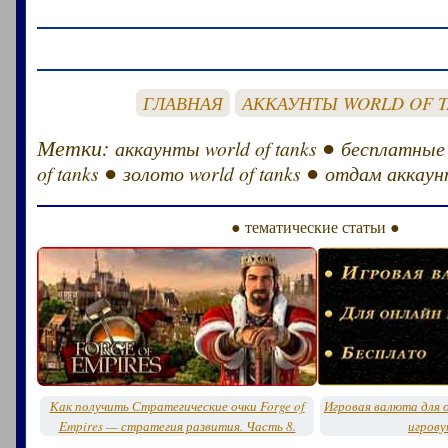
ГЛАВНАЯ
АККАУНТЫ WORLD OF 
Метки:
●
аккаунты world of tanks
бесплатные
●
●
of tanks
золото world of tanks
отдам аккаунт
● тематические статьи ●
Как получить Стратегические очки Forge of
Игровая валюта для о
Empires — стратегия развития. Часть 8.
игрову