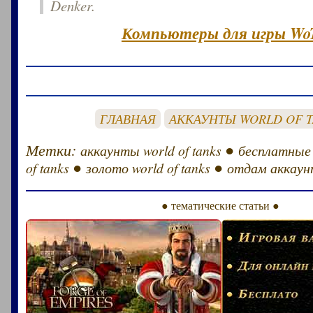
Denker.
Компьютеры для игры Wo
ГЛАВНАЯ
АККАУНТЫ WORLD OF 
Метки:
●
аккаунты world of tanks
бесплатные
●
●
of tanks
золото world of tanks
отдам аккаунт
● тематические статьи ●