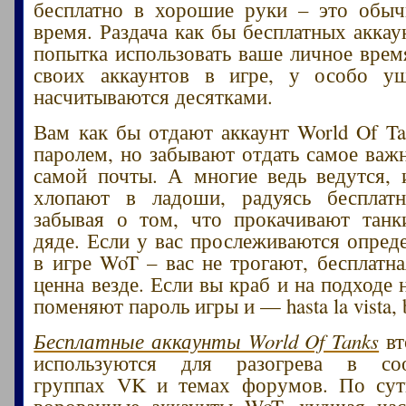
бесплатно в хорошие руки – это обыч
время. Раздача как бы бесплатных аккау
попытка использовать ваше личное врем
своих аккаунтов в игре, у особо у
насчитываются десятками.
Вам как бы отдают аккаунт World Of Ta
паролем, но забывают отдать самое важн
самой почты. А многие ведь ведутся, 
хлопают в ладоши, радуясь бесплатн
забывая о том, что прокачивают танк
дяде. Если у вас прослеживаются опред
в игре WoT – вас не трогают, бесплатна
ценна везде. Если вы краб и на подходе
поменяют пароль игры и — hasta la vista, 
Бесплатные аккаунты World Of Tanks
вт
используются для разогрева в соо
группах VK и темах форумов. По су
ворованные аккаунты WoT, худшая час