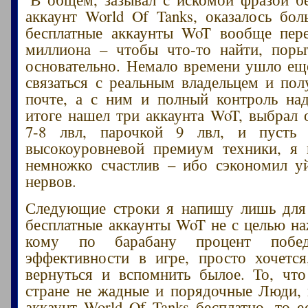
аккаунт World Of Tanks, оказалось бол
бесплатные аккаунты WoT вообще пере
миллиона – чтобы что-то найти, поры
основательно. Немало времени ушло еще
связаться с реальным владельцем и пол
почте, а с ним и полный контроль на
итоге нашел три аккаунта WoT, выбрал 
7-8 лвл, парочкой 9 лвл, и пусть
высокоуровневой премиум техники, я 
немножко счастлив – ибо сэкономил у
нервов.
Следующие строки я напишу лишь для 
бесплатные аккаунты WoT не с целью на
кому по барабану процент побе
эффективности в игре, просто хочетс
вернуться и вспомнить былое. То, чт
стране не жадные и порядочные Люди, 
аккаунт World Of Tanks бесплатно, то е