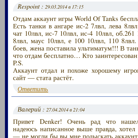
Respoint :
29.03.2014 в 17:15
Отдам аккаунт игры World Of Tanks беспл
Есть танки в ангаре ис-2 7лвл, лева 8лвл
чат 10лвл, ис-7 10лвл, ис-4 10лвл, об.261
8лвл, маус 10лвл, е 100 10лвл, 110 8лвл
боев, жена поставила ультиматум!!! В тан
что отдам бесплатно… Кто заинтересован
P.S.
Аккаунт отдал и похоже хорошему игрок
сайт — стата растёт.
Ответить
Валерий :
27.04.2014 в 21:04
Привет Denker! Очень рад что наше
надеюсь написанное выше правда, хотел
— не могли бы вы мне подыскать аккаунт 