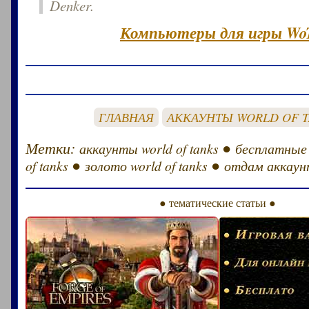
Denker.
Компьютеры для игры Wo
ГЛАВНАЯ
АККАУНТЫ WORLD OF 
Метки:
●
аккаунты world of tanks
бесплатные
●
●
of tanks
золото world of tanks
отдам аккаунт
● тематические статьи ●