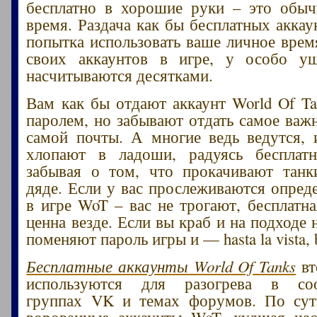
бесплатно в хорошие руки – это обыч
время. Раздача как бы бесплатных аккау
попытка использовать ваше личное врем
своих аккаунтов в игре, у особо у
насчитываются десятками.
Вам как бы отдают аккаунт World Of Ta
паролем, но забывают отдать самое важн
самой почты. А многие ведь ведутся, 
хлопают в ладоши, радуясь бесплатн
забывая о том, что прокачивают танк
дяде. Если у вас прослеживаются опред
в игре WoT – вас не трогают, бесплатна
ценна везде. Если вы краб и на подходе
поменяют пароль игры и — hasta la vista, 
Бесплатные аккаунты World Of Tanks
вт
используются для разогрева в соо
группах VK и темах форумов. По су
ворованные аккаунты WoT, худшая час