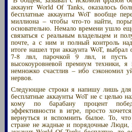
аккаунт World Of Tanks, оказалось бол
бесплатные аккаунты WoT вообще пере
миллиона – чтобы что-то найти, поры
основательно. Немало времени ушло еще
связаться с реальным владельцем и пол
почте, а с ним и полный контроль на
итоге нашел три аккаунта WoT, выбрал 
7-8 лвл, парочкой 9 лвл, и пусть
высокоуровневой премиум техники, я 
немножко счастлив – ибо сэкономил у
нервов.
Следующие строки я напишу лишь для 
бесплатные аккаунты WoT не с целью на
кому по барабану процент побе
эффективности в игре, просто хочетс
вернуться и вспомнить былое. То, чт
стране не жадные и порядочные Люди, 
аккаунт World Of Tanks бесплатно, то е