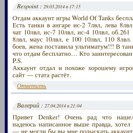
Respoint :
29.03.2014 в 17:15
Отдам аккаунт игры World Of Tanks беспл
Есть танки в ангаре ис-2 7лвл, лева 8лвл
чат 10лвл, ис-7 10лвл, ис-4 10лвл, об.261
8лвл, маус 10лвл, е 100 10лвл, 110 8лвл
боев, жена поставила ультиматум!!! В тан
что отдам бесплатно… Кто заинтересован
P.S.
Аккаунт отдал и похоже хорошему игрок
сайт — стата растёт.
Ответить
Валерий :
27.04.2014 в 21:04
Привет Denker! Очень рад что наше
надеюсь написанное выше правда, хотел
— не могли бы вы мне подыскать аккаунт 