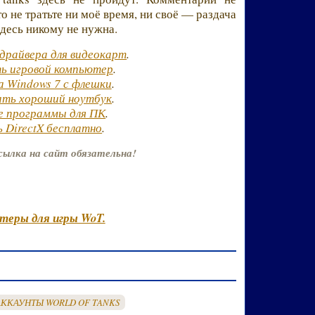
о не тратьте ни моё время, ни своё — раздача
здесь никому не нужна.
драйвера для видеокарт
.
ь игровой компьютер
.
а Windows 7 с флешки
.
ать хороший ноутбук
.
е программы для ПК
.
 DirectX бесплатно
.
сылка на сайт обязательна!
теры для игры WoT.
АККАУНТЫ WORLD OF TANKS