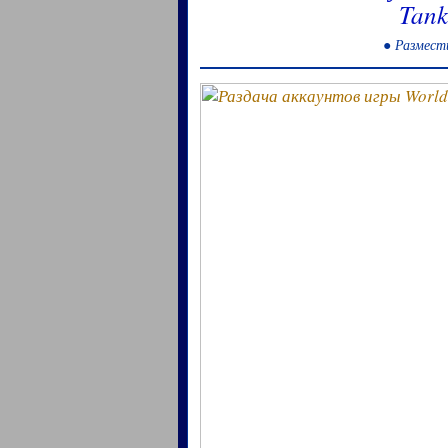
Tank
● Размести