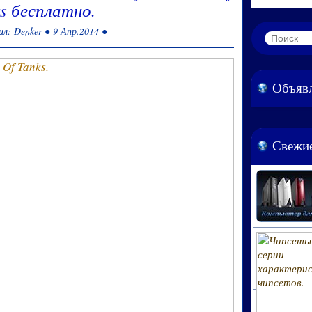
s бесплатно.
л: Denker ● 9 Апр.2014 ●
Объяв
Свежие