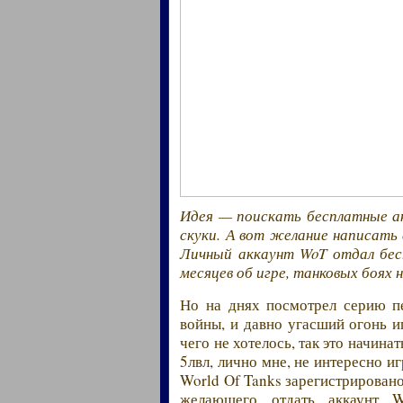
Идея — поискать бесплатные ак
скуки. А вот желание написать
Личный аккаунт WoT отдал бес
месяцев об игре, танковых боях 
Но на днях посмотрел серию п
войны, и давно угасший огонь и
чего не хотелось, так это начинат
5лвл, лично мне, не интересно иг
World Of Tanks зарегистрирован
желающего отдать аккаунт W