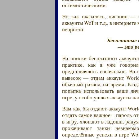
оптимистическими.
Но как оказалось, писанин — 
аккаунты WoT и т.д., в интернете
непросто.
Бесплатные 
— это ре
На поиски бесплатного аккаунт
практике, как я уже говорил
представлялось изначально. Во
вывесок — отдам аккаунт World
обычный развод на время. Разд
попытка использовать ваше лич
игре, у особо ушлых аккаунты н
Вам как бы отдают аккаунт Worl
отдать самое важное – пароль от
в игру, хлопают в ладоши, радуя
прокачивают танки незнако
определённые успехи в игре WoT