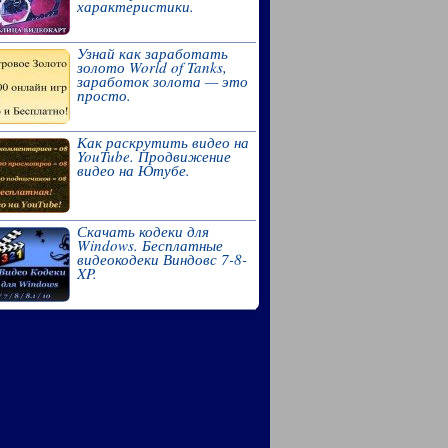
характеристики.
Узнай как заработать
золото World of Tanks,
заработок золота — это
просто.
Как раскрутить видео на
YouTube. Продвижение
видео на Ютубе.
Скачать кодеки для
Windows. Бесплатные
видеокодеки Виндовс 7-8-
XP.