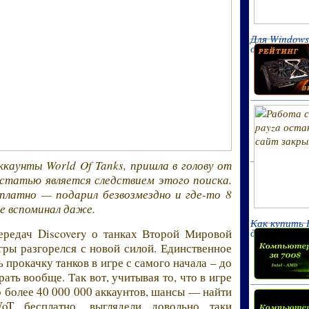
Для Windows
официальног
каунты World Of Tanks, пришла в голову от
 статью является следствием этого поиска.
платно — подарил безвозмездно и где-то 8
не вспоминал даже.
Как купить 
для игр 2017
ередач Discovery о танках Второй Мировой
гры разгорелся с новой силой. Единственное
ь прокачку танков в игре с самого начала – до
рать вообще. Так вот, учитывая то, что в игре
о более 40 000 000 аккаунтов, шансы — найти
oT бесплатно, выглядели довольно таки