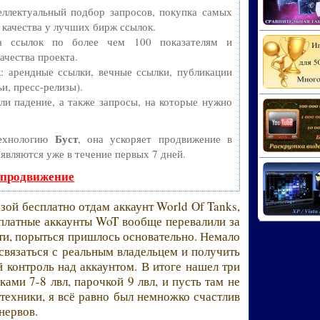
ллектуальный подбор запросов, покупка самых
 качества у лучших бирж ссылок.
ва ссылок по более чем 100 показателям и
ачества проекта.
 арендные ссылки, вечные ссылки, публикации
и, пресс-релизы).
и падение, а также запросы, на которые нужно
Буст
технологию
, она ускоряет продвижение в
оявляются уже в течение первых 7 дней.
 продвижение
зой бесплатно отдам аккаунт World Of Tanks,
сплатные аккаунты WoT вообще перевалили за
йти, порыться пришлось основательно. Немало
 связаться с реальным владельцем и получить
й контроль над аккаунтом. В итоге нашел три
ками 7-8 лвл, парочкой 9 лвл, и пусть там не
ехники, я всё равно был немножко счастлив
нервов.