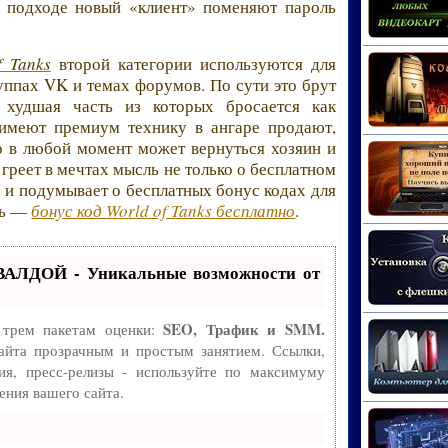
а подходе новый «клиент» поменяют пароль
 Tanks
второй категории используются для
уппах VK и темах форумов. По сути это брут
худшая часть из которых бросается как
 имеют премиум технику в ангаре продают,
о в любой момент может вернуться хозяин и
о греет в мечтах мысль не только о бесплатном
о и подумывает о бесплатных бонус кодах для
ть —
бонус код World of Tanks бесплатно
.
ВАЛДОЙ - Уникальные возможности от
SEO, Трафик и SMM.
 трем пакетам оценки:
айта прозрачным и простым занятием. Ссылки,
ия, пресс-релизы - используйте по максимуму
ния вашего сайта.