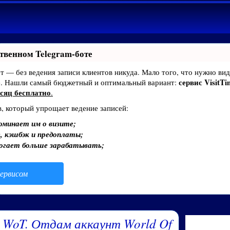
твенном Telegram-боте
ает — без ведения записи клиентов никуда. Мало того, что нужно вид
сервис VisitTi
е. Нашли самый бюджетный и оптимальный вариант:
сяц бесплатно
.
в, который упрощает ведение записей:
оминает им о визите;
, кэшбэк и предоплаты;
могает больше зарабатывать;
ервисом
 WoT. Отдам аккаунт World Of