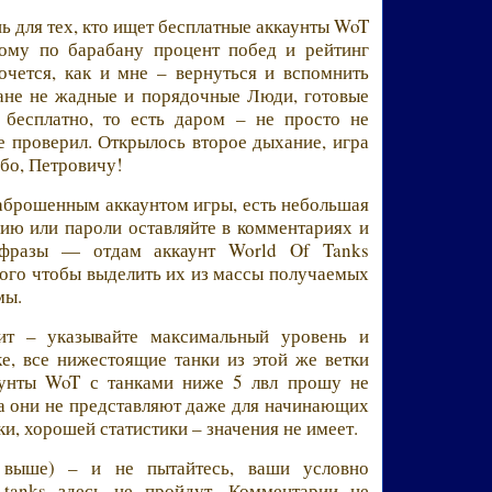
 для тех, кто ищет бесплатные аккаунты WoT
кому по барабану процент побед и рейтинг
очется, как и мне – вернуться и вспомнить
ране не жадные и порядочные Люди, готовые
 бесплатно, то есть даром – не просто не
е проверил. Открылось второе дыхание, игра
ибо, Петровичу!
 заброшенным аккаунтом игры, есть небольшая
ию или пароли оставляйте в комментариях и
 фразы — отдам аккаунт World Of Tanks
того чтобы выделить их из массы получаемых
мы.
ит – указывайте максимальный уровень и
ке, все нижестоящие танки из этой же ветки
каунты WoT с танками ниже 5 лвл прошу не
са они не представляют даже для начинающих
и, хорошей статистики – значения не имеет.
 выше) – и не пытайтесь, ваши условно
 tanks здесь не пройдут. Комментарии не