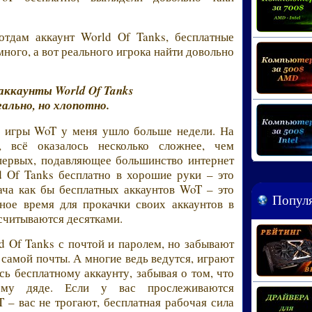
отдам аккаунт World Of Tanks, бесплатные
 много, а вот реального игрока найти довольно
аккаунты World Of Tanks
ально, но хлопотно.
а игры WoT у меня ушло больше недели. На
, всё оказалось несколько сложнее, чем
-первых, подавляющее большинство интернет
 Of Tanks бесплатно в хорошие руки – это
ача как бы бесплатных аккаунтов WoT – это
Популя
ное время для прокачки своих аккаунтов в
асчитываются десятками.
d Of Tanks с почтой и паролем, но забывают
 самой почты. А многие ведь ведутся, играют
сь бесплатному аккаунту, забывая о том, что
мому дяде. Если у вас прослеживаются
 – вас не трогают, бесплатная рабочая сила