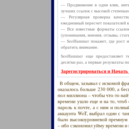
— Продвижение в один клик, инте
лучших ссылок с высокой степенью
— Регулярная проверка качест
ежедневный пересчет показателей к
— Все известные форматы ссылок:
(упоминания, мнения, отзывы, стать
— SeoHammer покажет, где рост ил
обратить внимание.
SeoHammer еще предоставляет 
десятки раз, а первые результаты п
Зарегистрироваться и Начать
В общем, зазывал с искомой фра
оказалось больше 230 000, а бе
пол миллиона – чтобы что-то на
времени ушло еще и на то, чтоб
пароль к почте, а с ним и полны
аккаунта WoT, выбрал один с тан
было высокоуровневой премиум т
– ибо сэкономил уйму времени и 