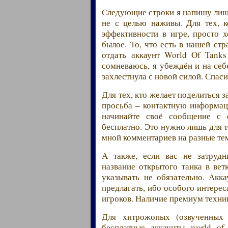
Следующие строки я напишу лишь
не с целью наживы. Для тех, 
эффективности в игре, просто х
былое. То, что есть в нашей ст
отдать аккаунт World Of Tanks
сомневаюсь, я убеждён и на себ
захлестнула с новой силой. Спас
Для тех, кто желает поделиться
просьба – контактную информац
начинайте своё сообщение с
бесплатно. Это нужно лишь для 
мной комментариев на разные те
А также, если вас не затрудн
название открытого танка в вет
указывать не обязательно. Ак
предлагать, ибо особого интере
игроков. Наличие премиум техник
Для хитрожопых (озвученных
бесплатные аккаунты world of