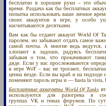
бесплатно в хорошие руки – это обыч
время. Раздача как бы бесплатных аккау
попытка использовать ваше личное врем
своих аккаунтов в игре, у особо у
насчитываются десятками.
Вам как бы отдают аккаунт World Of Ta
паролем, но забывают отдать самое важн
самой почты. А многие ведь ведутся, 
хлопают в ладоши, радуясь бесплатн
забывая о том, что прокачивают танк
дяде. Если у вас прослеживаются опред
в игре WoT – вас не трогают, бесплатна
ценна везде. Если вы краб и на подходе
поменяют пароль игры и — hasta la vista, 
Бесплатные аккаунты World Of Tanks
вт
используются для разогрева в соо
группах VK и темах форумов. По су
ворованные аккаунты WoT, худшая час