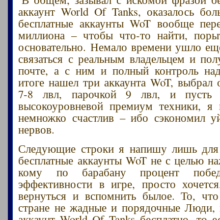
аккаунт World Of Tanks, оказалось бол
бесплатные аккаунты WoT вообще пере
миллиона – чтобы что-то найти, поры
основательно. Немало времени ушло еще
связаться с реальным владельцем и пол
почте, а с ним и полный контроль на
итоге нашел три аккаунта WoT, выбрал 
7-8 лвл, парочкой 9 лвл, и пусть
высокоуровневой премиум техники, я 
немножко счастлив – ибо сэкономил у
нервов.
Следующие строки я напишу лишь для 
бесплатные аккаунты WoT не с целью на
кому по барабану процент побе
эффективности в игре, просто хочетс
вернуться и вспомнить былое. То, чт
стране не жадные и порядочные Люди, 
аккаунт World Of Tanks бесплатно, то е