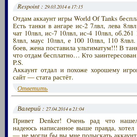
Respoint :
29.03.2014 в 17:15
Отдам аккаунт игры World Of Tanks беспл
Есть танки в ангаре ис-2 7лвл, лева 8лвл
чат 10лвл, ис-7 10лвл, ис-4 10лвл, об.261
8лвл, маус 10лвл, е 100 10лвл, 110 8лвл
боев, жена поставила ультиматум!!! В тан
что отдам бесплатно… Кто заинтересован
P.S.
Аккаунт отдал и похоже хорошему игрок
сайт — стата растёт.
Ответить
Валерий :
27.04.2014 в 21:04
Привет Denker! Очень рад что наше
надеюсь написанное выше правда, хотел
— не могли бы вы мне подыскать аккаунт 