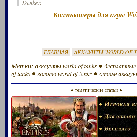
Denker.
Компьютеры для игры Wo
ГЛАВНАЯ
АККАУНТЫ WORLD OF 
Метки:
●
аккаунты world of tanks
бесплатные
●
●
of tanks
золото world of tanks
отдам аккаунт
● тематические статьи ●