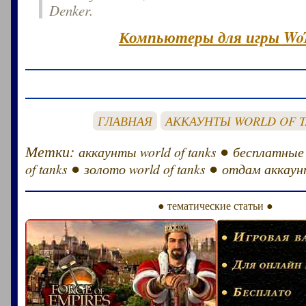
Denker.
Компьютеры для игры Wo
ГЛАВНАЯ
АККАУНТЫ WORLD OF 
Метки:
●
аккаунты world of tanks
бесплатные
●
●
of tanks
золото world of tanks
отдам аккаунт
● тематические статьи ●