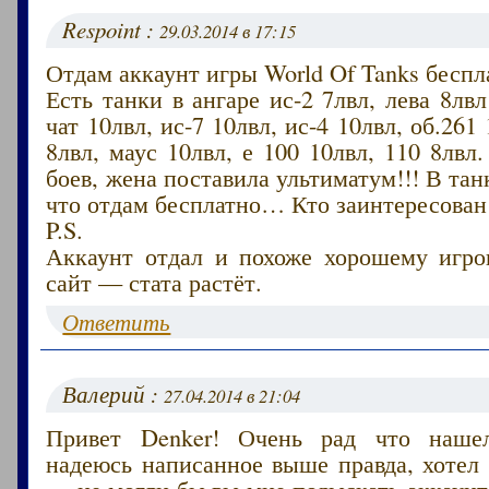
Respoint :
29.03.2014 в 17:15
Отдам аккаунт игры World Of Tanks беспл
Есть танки в ангаре ис-2 7лвл, лева 8лвл
чат 10лвл, ис-7 10лвл, ис-4 10лвл, об.261
8лвл, маус 10лвл, е 100 10лвл, 110 8лвл
боев, жена поставила ультиматум!!! В тан
что отдам бесплатно… Кто заинтересован
P.S.
Аккаунт отдал и похоже хорошему игрок
сайт — стата растёт.
Ответить
Валерий :
27.04.2014 в 21:04
Привет Denker! Очень рад что наше
надеюсь написанное выше правда, хотел
— не могли бы вы мне подыскать аккаунт 