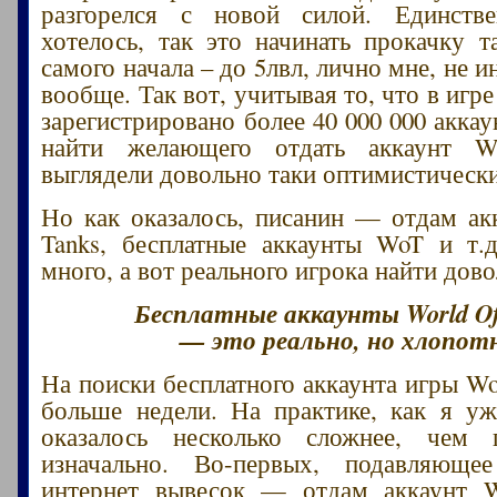
разгорелся с новой силой. Единств
хотелось, так это начинать прокачку т
самого начала – до 5лвл, лично мне, не и
вообще. Так вот, учитывая то, что в игре
зарегистрировано более 40 000 000 акка
найти желающего отдать аккаунт W
выглядели довольно таки оптимистическ
Но как оказалось, писанин — отдам ак
Tanks, бесплатные аккаунты WoT и т.д
много, а вот реального игрока найти дов
Бесплатные аккаунты World Of
— это реально, но хлопот
На поиски бесплатного аккаунта игры W
больше недели. На практике, как я уж
оказалось несколько сложнее, чем п
изначально. Во-первых, подавляюще
интернет вывесок — отдам аккаунт W