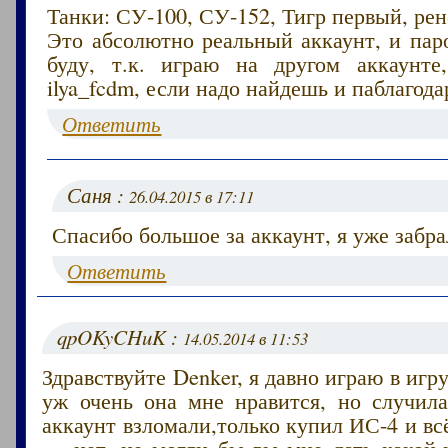
Танки: СУ-100, СУ-152, Тигр первый, ре
Это абсолютно реальный аккаунт, и пар
буду, т.к. играю на другом аккаунте
ilya_fcdm, если надо найдешь и паблагод
Ответить
Саня :
26.04.2015 в 17:11
Спасибо большое за аккаунт, я уже забра
Ответить
qpOKyCHuK :
14.05.2014 в 11:53
Здравствуйте Denker, я давно играю в игр
уж очень она мне нравится, но случила
аккаунт взломали,только купил ИС-4 и вс
— нет, не могли бы вы мне дать какой-