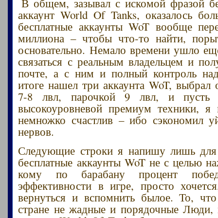
В общем, зазывал с искомой фразой б
аккаунт World Of Tanks, оказалось бол
бесплатные аккаунты WoT вообще пере
миллиона – чтобы что-то найти, поры
основательно. Немало времени ушло еще
связаться с реальным владельцем и пол
почте, а с ним и полный контроль на
итоге нашел три аккаунта WoT, выбрал 
7-8 лвл, парочкой 9 лвл, и пусть
высокоуровневой премиум техники, я 
немножко счастлив – ибо сэкономил у
нервов.
Следующие строки я напишу лишь для 
бесплатные аккаунты WoT не с целью на
кому по барабану процент побе
эффективности в игре, просто хочетс
вернуться и вспомнить былое. То, чт
стране не жадные и порядочные Люди, 