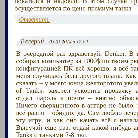
покатался и надоело. В этом случае пр
осуществляется по цене премиум танка – 
Ответить
Валерий :
05.01.2014 в 17:09
В очередной раз здравствуй, Denker. В
собирал компьютер за 1000$ по твоим р
конфигурацией ПК всё хорошо, я всё та
меня случилась беда другого плана. Как
сказать – у моего юнца желторотого увел
of Tanks, захотел ускорить прокачку а
отдал пароль к почте – внятно объяс
Ничего сверхценного в ангаре не было, 
всё равно – обидно, да. Сам люблю вече
эту игру, и как оно качать всё с нача
Выручай еще раз, отдай какой-нибудь а
Tanks с танками 7-8 лвл.