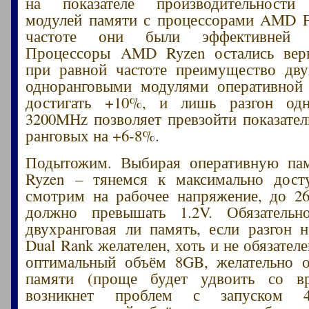
на показателе производительности
модулей памяти с процессорами AMD F
частоте они были эффективней о
Процессоры AMD Ryzen остались вер
при равной частоте преимущество дву
одноранговыми модулями оперативной
достигать +10%, и лишь разгон од
3200MHz позволяет превзойти показате
ранговых на +6-8%.
Подытожим. Выбирая оперативную п
Ryzen – тянемся к максимально досту
смотрим на рабочее напряжение, до 2
должно превышать 1.2V. Обязатель
двухранговая ли память, если разгон н
Dual Rank желателен, хоть и не обязате
оптимальный объём 8GB, желательно 
памяти (проще будет удвоить со в
возникнет проблем с запуском 4