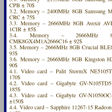
CPB ± 70$
3.2. Memory – 2400MHz 8GB Samsung 
CRC ± 75$
3.3. Memory – 2666MHz 8GB Avexir AV
1CIR ± 85$
3.4. Memory – 2666MHz 8G
CMK8GX4M1A2666C16 ± 92$
3.5. Memory – 2666MHz 8GB Crucial B
93$
3.6. Memory – 2666MHz 8GB Kingston 
90$
4.1. Video card – Palit StormX NE5105
170$
4.2. Video card – Gigabyte GV-N105TD
185$
4.3. Video card – Gigabyte GV-N1050
±150$
4.4. Video card – Sapphire 11267-15 Radeo