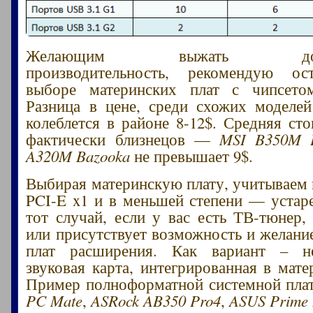
Желающим выжать допол
производительность, рекомендую ос
выборе материнских плат с чипсет
Разница в цене, среди схожих моделе
колеблется в районе 8-12$. Средняя сто
фактически близнецов —
MSI B350M 
A320M Bazooka
не превышает 9$.
Выбирая материнскую плату, учитываем 
PCI-E x1 и в меньшей степени — устар
тот случай, если у вас есть ТВ-тюнер, 
или присутствует возможность и желани
плат расширения. Как вариант – н
звуковая карта, интегрированная в мате
Пример полноформатной системной пл
PC Mate
,
ASRock AB350 Pro4
,
ASUS Prime 