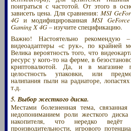
поиграться с частотой. От этого в ос
зависеть цена. Для сравнения:
MSI GeFor
4G
и модифицированная
MSI GeForc
Gaming X 4G
– изучите спецификацию.
Важно! Настоятельно рекомендую –
видеоадаптеры «с рук», по крайней м
Велика вероятность того, что видеокарт
ресурс у кого-то на ферме, в безостанов
криптовалютой. Да, и в магазине 
целостность упаковки, или предм
налипания пыли на радиаторе, лопастях
т.д.
5. Выбор жесткого диска.
Местами болезненная тема, связанная
недопониманием роли жесткого диск
накопителя, что нередко ведёт
производительности, игрового потенци