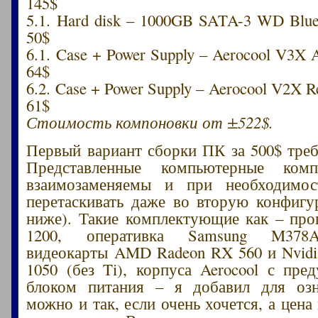
145$
5.1. Hard disk – 1000GB SATA-3 WD B
50$
6.1. Case + Power Supply – Aerocool V3X
64$
6.2. Case + Power Supply – Aerocool V2X
61$
Стоимость компоновки от ±522$.
Первый вариант сборки ПК за 500$ треб
Представленные компьютерные ком
взаимозаменяемы и при необходимо
перетаскивать даже во вторую конфигу
ниже). Такие комплектующие как – про
1200, оперативка Samsung M378A
видеокарты AMD Radeon RX 560 и Nvid
1050 (без Ti), корпуса Aerocool с пре
блоком питания – я добавил для озн
можно и так, если очень хочется, а цена