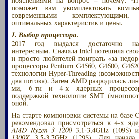
поможет вам укомплектовать компь
современными комплектующими
оптимальных характеристик и цены.
1. Выбор процессора.
2017 год выдался достаточно н
интересным. Сначала Intel потешила сво
и просто любителей поиграть «за недор
процессоры Pentium G4560, G4600, G462
технологии Hyper-Threading (возможност
два потока). Затем AMD разродилась лин
ми, 6-ти и 4-х ядерных процессо
поддержкой технологии SMT (многопот
оной.
На старте компоновки системы на базе
рекомендовал присмотреться к 4-х яд
AMD Ryzen 3 1200
3,1-3,4GHz (109$) 
1300X
3,5-3,7GHz (129$). Для начала