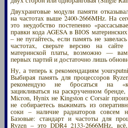
двух сторон или одноранговая (Single Ran
Двухранговые модули памяти отказывал
на частотах выше 2400-2666MHz. На се
это неудобство постепенно «рассасывае
правки кода AGESA в BIOS материнских
– не пугайтесь, если память не завелас
частотах, сверьте версию на сайте 
материнской платы, возможно — вам
первых партий и достаточно лишь обнови
Ну, а теперь к рекомендациям yoursputn
Выбирая память для процессоров Ryzen
рекомендую не бросаться на «кр
зацикливаться на раскрученном бренде,
Micron, Hynix не Kingston с Corsair прои
не собираетесь выжимать из оператив
соки – наличие радиаторов совсем не
Базовые: стандарт и частоты для пр
Ryzen – это DDR4 2133-2666MHz, всё