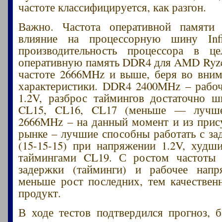
частоте классифицируется, как разгон.
Важно. Частота оперативной памяти
влияние на процессорную шину Infi
производительность процессора в ц
оперативную память DDR4 для AMD Ryz
частоте 2666MHz и выше, беря во вни
характеристики. DDR4 2400MHz – рабо
1.2V, разброс таймингов достаточно 
CL15, CL16, CL17 (меньше — лучш
2666MHz – на данный момент и из при
рынке – лучшие способны работать с з
(15-15-15) при напряжении 1.2V, худш
таймингами CL19. С ростом частоты 
задержки (тайминги) и рабочее нап
меньше рост последних, тем качествен
продукт.
В ходе тестов подтвердился прогноз, 