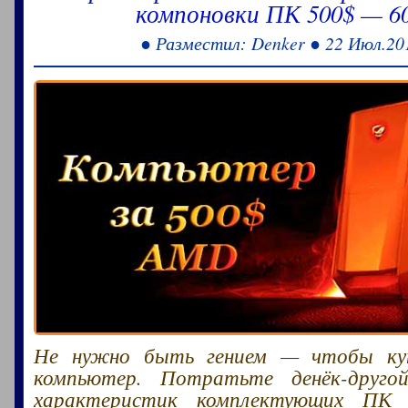
компоновки ПК 500$ — 60
● Разместил: Denker ● 22 Июл.20
Не нужно быть гением — чтобы ку
компьютер. Потратьте денёк-друго
характеристик комплектующих ПК