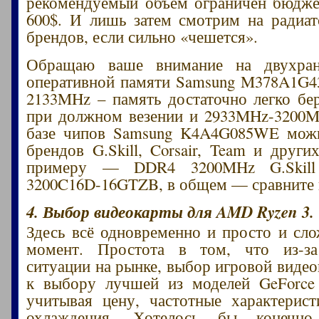
рекомендуемый объём ограничен бюдже
600$. И лишь затем смотрим на радиа
брендов, если сильно «чешется».
Обращаю ваше внимание на двухран
оперативной памяти Samsung M378A1G
2133MHz – память достаточно легко бе
при должном везении и 2933MHz-3200M
базе чипов Samsung K4A4G085WE можн
брендов G.Skill, Corsair, Team и други
примеру — DDR4 3200MHz G.Skill 
3200C16D-16GTZB, в общем — сравните 
4. Выбор видеокарты для AMD Ryzen 3.
Здесь всё одновременно и просто и сл
момент. Простота в том, что из-з
ситуации на рынке, выбор игровой видео
к выбору лучшей из моделей GeForce
учитывая цену, частотные характерис
охлаждения. Хотелось бы конечно