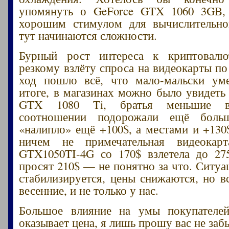
упомянуть о GeForce GTX 1060 3GB,
хорошим стимулом для вычислительн
тут начинаются сложности.
Бурный рост интереса к криптовал
резкому взлёту спроса на видеокарты по
ход пошло всё, что мало-мальски уме
итоге, в магазинах можно было увидеть
GTX 1080 Ti, братья меньшие в
соотношении подорожали ещё бол
«налипло» ещё +100$, а местами и +130
ничем не примечательная видеока
GTX1050TI-4G со 170$ взлетела до 27
просят 210$ — не понятно за что. Ситуа
стабилизируется, цены снижаются, но в
весенние, и не только у нас.
Большое влияние на умы покупателей
оказывает цена, я лишь прошу вас не заб