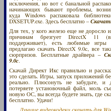
исключения, но вот с банальной распако
начинающих бывают проблемы, возни
куда Windows распаковала библиоте
Скачать
DXSETUP.exe. Здесь бесплатно –
Для тех, у кого железо еще не доросло 
причинам брезгует DirectX 11 (в
поддерживает), есть любимые игры
предлагаю скачать DirectX 9.0c, все та
Ск
сюрпризов. Бесплатные драйвера –
9.0c
.
Скачай Директ Икс правильно и расск
это сделать. Игры, запуск приложений б
реально. Плюсонуть не забудьте, и
потеряете установочный файл, моль съе
новую ОС, вы всегда будете знать, где ска
бесплатно. Удачи!
Лучшие видеокодеки скачать для Wi