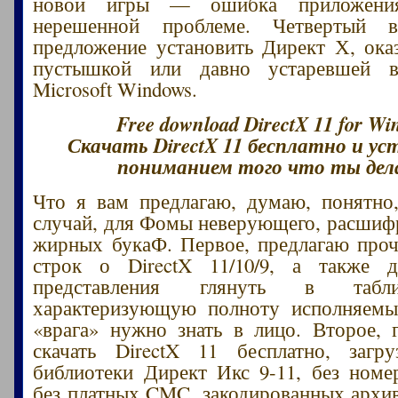
новой игры — ошибка приложения
нерешенной проблеме. Четвертый в
предложение установить Директ Х, ока
пустышкой или давно устаревшей в
Microsoft Windows.
Free download DirectX 11 for Wi
Скачать DirectX 11 бесплатно и ус
пониманием того что ты дел
Что я вам предлагаю, думаю, понятно
случай, для Фомы неверующего, расшиф
жирных букаФ. Первое, предлагаю проч
строк о DirectX 11/10/9, а также д
представления глянуть в табл
характеризующую полноту исполняемы
«врага» нужно знать в лицо. Второе, 
скачать DirectX 11 бесплатно, загру
библиотеки Директ Икс 9-11, без номе
без платных CMC, закодированных архив