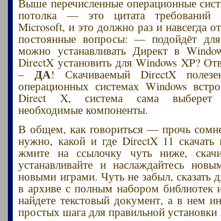
Выше перечисленные операционные сист
потолка — это цитата требований 
Microsoft, и это должно раз и навсегда о
постоянные вопросы: — подойдёт для
можно устанавливать Директ в Window
DirectX установить для Windows XP? Отв
ДА
–
! Скачиваемый DirectX поле
операционных системах Windows встро
Direct X, система сама выберет
необходимые компоненты.
В общем, как говориться — прочь сомне
нужно, какой и где DirectX 11 скачать 
жмите на ссылочку чуть ниже, скачи
устанавливайте и наслаждайтесь новы
новыми играми. Чуть не забыл, сказать 
в архиве с полным набором библиотек 
найдете текстовый документ, а в нем 
простых шага для правильной установки D