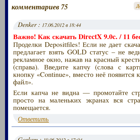
комментариев 75
Д
Denker :
17.06.2012 в 18:44
Важно! Как скачать DirectX 9.0c. / 11 б
Проделки Depositfiles! Если не дает скач
предлагает взять GOLD статус – не вед
рекламное окно, нажав на красный крест
(справа). Введите капчу (слова с кар
кнопку «Continue», вместо неё появится 
файл».
Если капча не видна — промотайте ст
просто на маленьких экранах вся стр
помещается.
Ответить
Gorlum :
19.06.2012 в 17:04