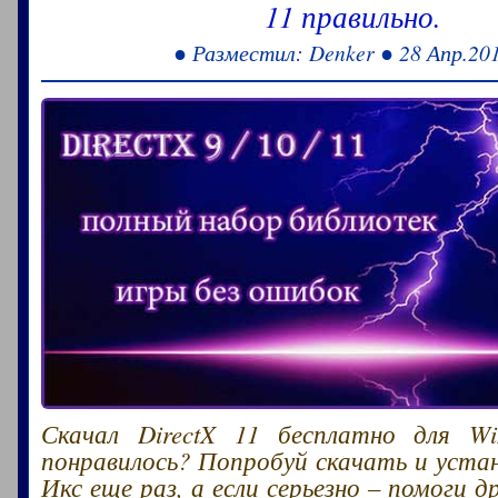
11 правильно.
● Разместил: Denker ● 28 Апр.20
Скачал DirectX 11 бесплатно для W
понравилось? Попробуй скачать и уст
Икс еще раз, а если серьезно – помоги д