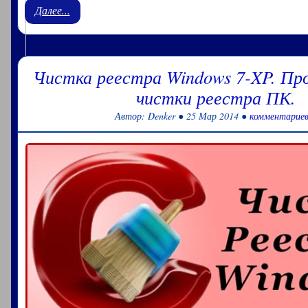
Далее...
Чистка реестра Windows 7-XP. Пр
чистки реестра ПК.
Автор: Denker ● 25 Мар 2014 ●
комментариев
Программы для жестких дисков (Hard Disk). Чем пров
оценить здоровье жесткого диска. Зачем нужна
упреждающая проверка жесткого диска – S.M.A.R.T. 
жестких дисков. И снова здравствуй уважаемый посетит..