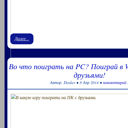
Далее...
Во что поиграть на PC? Поиграй в 
друзьями!
Автор: Denker ● 8 Апр 2014 ●
комментарий 
Рекомендую скачать DirectX 9 для Windows 32-64 bit - п
игр и программ бесплатно. Предлагается к скачиванию пос
(финальная), с полным набором библиотек от Microsoft
скачать установщик DirectX .....