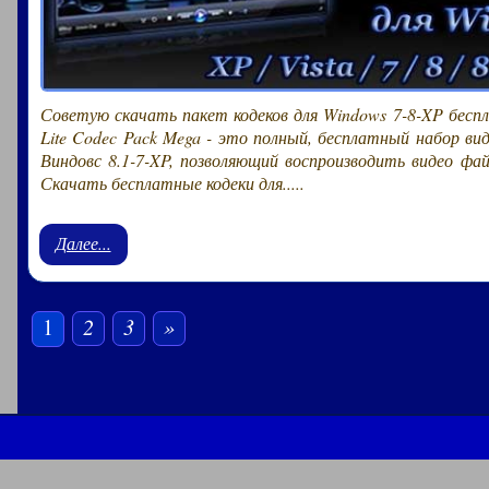
Советую скачать пакет кодеков для Windows 7-8-XP беспл
Lite Codec Pack Mega - это полный, бесплатный набор ви
Виндовс 8.1-7-XP, позволяющий воспроизводить видео ф
Скачать бесплатные кодеки для.....
Далее...
1
2
3
»