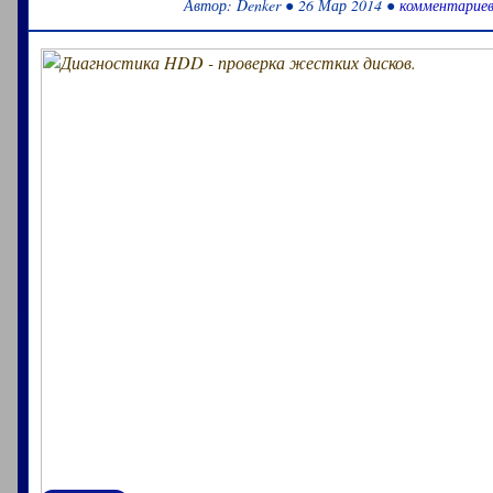
Автор: Denker ● 26 Мар 2014 ●
комментариев
Здравствуй. Что-то скучно сегодня? Не знаешь чем бы за
желание поиграть на PC. А вот во что сыграть, ничего н
много, но хочется чего-то стоящего, чтоб затянуло, нап
Прекращай раскисать, собер.....