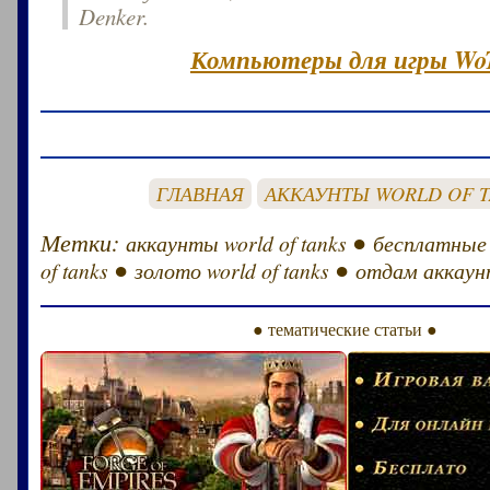
Denker.
Компьютеры для игры Wo
ГЛАВНАЯ
АККАУНТЫ WORLD OF 
Метки:
●
аккаунты world of tanks
бесплатные
●
●
of tanks
золото world of tanks
отдам аккаунт
● тематические статьи ●