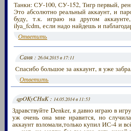
Танки: СУ-100, СУ-152, Тигр первый, ре
Это абсолютно реальный аккаунт, и пар
буду, т.к. играю на другом аккаунте
ilya_fcdm, если надо найдешь и паблагод
Ответить
Саня :
26.04.2015 в 17:11
Спасибо большое за аккаунт, я уже забра
Ответить
qpOKyCHuK :
14.05.2014 в 11:53
Здравствуйте Denker, я давно играю в игр
уж очень она мне нравится, но случила
аккаунт взломали,только купил ИС-4 и вс
— нет, не могли бы вы мне дать какой-