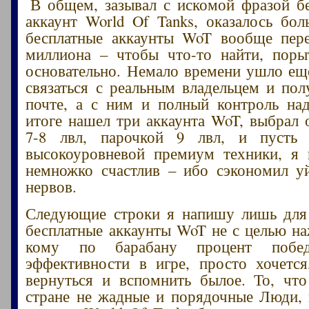
В общем, зазывал с искомой фразой б
аккаунт World Of Tanks, оказалось бол
бесплатные аккаунты WoT вообще пере
миллиона – чтобы что-то найти, поры
основательно. Немало времени ушло еще
связаться с реальным владельцем и пол
почте, а с ним и полный контроль на
итоге нашел три аккаунта WoT, выбрал 
7-8 лвл, парочкой 9 лвл, и пусть
высокоуровневой премиум техники, я 
немножко счастлив – ибо сэкономил у
нервов.
Следующие строки я напишу лишь для 
бесплатные аккаунты WoT не с целью на
кому по барабану процент побе
эффективности в игре, просто хочетс
вернуться и вспомнить былое. То, чт
стране не жадные и порядочные Люди, 