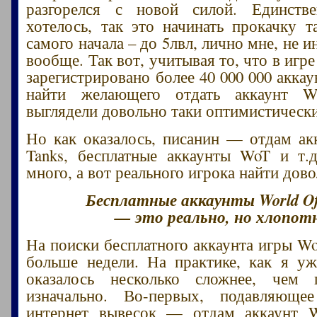
разгорелся с новой силой. Единств
хотелось, так это начинать прокачку т
самого начала – до 5лвл, лично мне, не и
вообще. Так вот, учитывая то, что в игре
зарегистрировано более 40 000 000 акка
найти желающего отдать аккаунт W
выглядели довольно таки оптимистическ
Но как оказалось, писанин — отдам ак
Tanks, бесплатные аккаунты WoT и т.д
много, а вот реального игрока найти дов
Бесплатные аккаунты World Of
— это реально, но хлопот
На поиски бесплатного аккаунта игры W
больше недели. На практике, как я уж
оказалось несколько сложнее, чем п
изначально. Во-первых, подавляюще
интернет вывесок — отдам аккаунт W