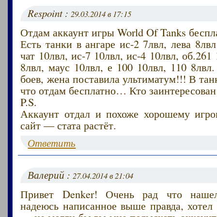
Respoint :
29.03.2014 в 17:15
Отдам аккаунт игры World Of Tanks беспл
Есть танки в ангаре ис-2 7лвл, лева 8лвл
чат 10лвл, ис-7 10лвл, ис-4 10лвл, об.261
8лвл, маус 10лвл, е 100 10лвл, 110 8лвл
боев, жена поставила ультиматум!!! В тан
что отдам бесплатно… Кто заинтересован
P.S.
Аккаунт отдал и похоже хорошему игрок
сайт — стата растёт.
Ответить
Валерий :
27.04.2014 в 21:04
Привет Denker! Очень рад что наше
надеюсь написанное выше правда, хотел
— не могли бы вы мне подыскать аккаунт 