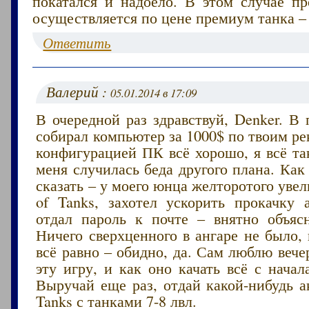
покатался и надоело. В этом случае пр
осуществляется по цене премиум танка – 
Ответить
Валерий :
05.01.2014 в 17:09
В очередной раз здравствуй, Denker. В
собирал компьютер за 1000$ по твоим р
конфигурацией ПК всё хорошо, я всё та
меня случилась беда другого плана. Как
сказать – у моего юнца желторотого увел
of Tanks, захотел ускорить прокачку а
отдал пароль к почте – внятно объяс
Ничего сверхценного в ангаре не было, 
всё равно – обидно, да. Сам люблю вече
эту игру, и как оно качать всё с нача
Выручай еще раз, отдай какой-нибудь а
Tanks с танками 7-8 лвл.