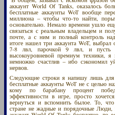
аккаунт World Of Tanks, оказалось бол
бесплатные аккаунты WoT вообще пере
миллиона – чтобы что-то найти, поры
основательно. Немало времени ушло еще
связаться с реальным владельцем и пол
почте, а с ним и полный контроль на
итоге нашел три аккаунта WoT, выбрал 
7-8 лвл, парочкой 9 лвл, и пусть
высокоуровневой премиум техники, я 
немножко счастлив – ибо сэкономил у
нервов.
Следующие строки я напишу лишь для 
бесплатные аккаунты WoT не с целью на
кому по барабану процент побе
эффективности в игре, просто хочетс
вернуться и вспомнить былое. То, чт
стране не жадные и порядочные Люди, 
аккаунт World Of Tanks бесплатно, то е