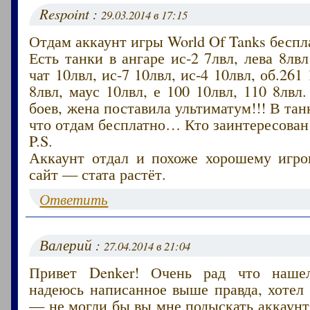
Respoint :
29.03.2014 в 17:15
Отдам аккаунт игры World Of Tanks беспл
Есть танки в ангаре ис-2 7лвл, лева 8лвл
чат 10лвл, ис-7 10лвл, ис-4 10лвл, об.261
8лвл, маус 10лвл, е 100 10лвл, 110 8лвл
боев, жена поставила ультиматум!!! В тан
что отдам бесплатно… Кто заинтересован
P.S.
Аккаунт отдал и похоже хорошему игрок
сайт — стата растёт.
Ответить
Валерий :
27.04.2014 в 21:04
Привет Denker! Очень рад что наше
надеюсь написанное выше правда, хотел
— не могли бы вы мне подыскать аккаунт 