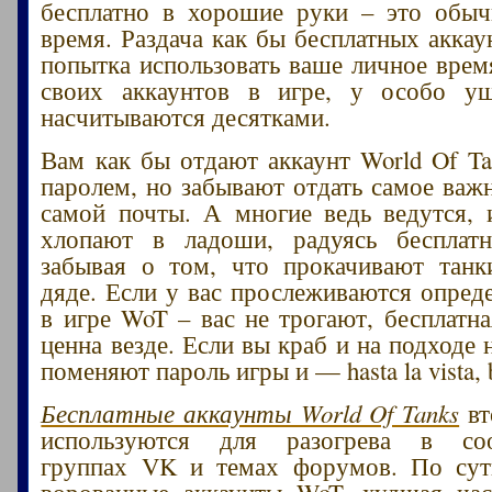
бесплатно в хорошие руки – это обыч
время. Раздача как бы бесплатных аккау
попытка использовать ваше личное врем
своих аккаунтов в игре, у особо у
насчитываются десятками.
Вам как бы отдают аккаунт World Of Ta
паролем, но забывают отдать самое важн
самой почты. А многие ведь ведутся, 
хлопают в ладоши, радуясь бесплатн
забывая о том, что прокачивают танк
дяде. Если у вас прослеживаются опред
в игре WoT – вас не трогают, бесплатна
ценна везде. Если вы краб и на подходе
поменяют пароль игры и — hasta la vista, 
Бесплатные аккаунты World Of Tanks
вт
используются для разогрева в соо
группах VK и темах форумов. По су
ворованные аккаунты WoT, худшая час