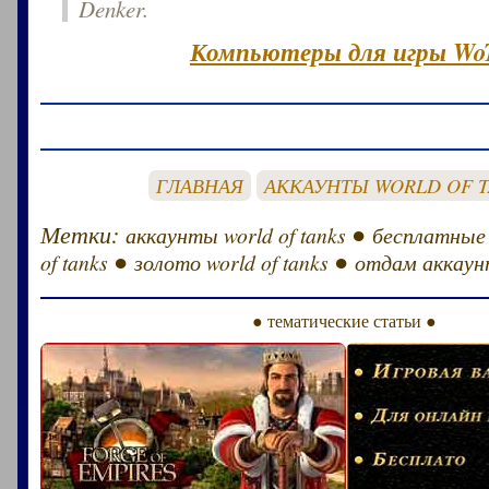
Denker.
Компьютеры для игры Wo
ГЛАВНАЯ
АККАУНТЫ WORLD OF 
Метки:
●
аккаунты world of tanks
бесплатные
●
●
of tanks
золото world of tanks
отдам аккаунт
● тематические статьи ●