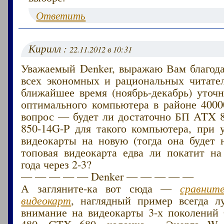
Ответить
Кирилл :
22.11.2012 в 10:31
Уважаемый Denker, выражаю Вам благода
всех экономных и рациональных читател
ближайшее время (ноябрь-декабрь) уточ
оптимального компьютера в районе 4000
вопрос — будет ли достаточно БП ATX
850-14G-P для такого компьютера, при 
видеокарты на новую (тогда она будет н
топовая видеокарта едва ли покатит на
года через 2-3?
— — — — — Denker — — — — —
А загляните-ка вот сюда —
сравнит
видеокарт
, наглядный пример всегда л
внимание на видеокарты 3-х поколени