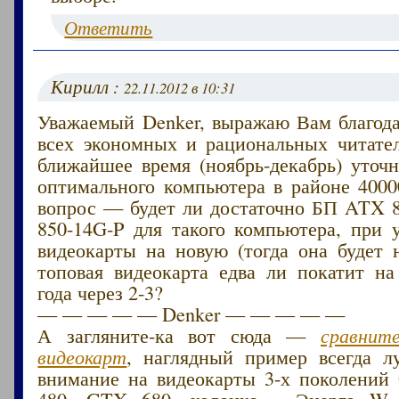
Ответить
Кирилл :
22.11.2012 в 10:31
Уважаемый Denker, выражаю Вам благода
всех экономных и рациональных читател
ближайшее время (ноябрь-декабрь) уточ
оптимального компьютера в районе 4000
вопрос — будет ли достаточно БП ATX
850-14G-P для такого компьютера, при 
видеокарты на новую (тогда она будет н
топовая видеокарта едва ли покатит на
года через 2-3?
— — — — — Denker — — — — —
А загляните-ка вот сюда —
сравнит
видеокарт
, наглядный пример всегда л
внимание на видеокарты 3-х поколени