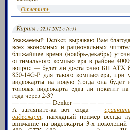
Ответить
Кирилл :
22.11.2012 в 10:31
Уважаемый Denker, выражаю Вам благода
всех экономных и рациональных читател
ближайшее время (ноябрь-декабрь) уточ
оптимального компьютера в районе 4000
вопрос — будет ли достаточно БП ATX
850-14G-P для такого компьютера, при 
видеокарты на новую (тогда она будет н
топовая видеокарта едва ли покатит на
года через 2-3?
— — — — — Denker — — — — —
А загляните-ка вот сюда —
сравнит
видеокарт
, наглядный пример всегда л
внимание на видеокарты 3-х поколени