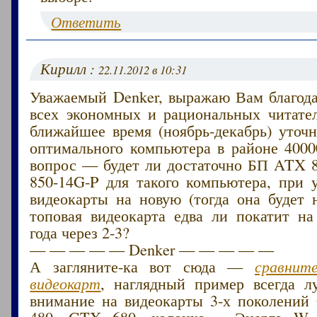
Ответить
Кирилл :
22.11.2012 в 10:31
Уважаемый Denker, выражаю Вам благода
всех экономных и рациональных читател
ближайшее время (ноябрь-декабрь) уточ
оптимального компьютера в районе 4000
вопрос — будет ли достаточно БП ATX
850-14G-P для такого компьютера, при 
видеокарты на новую (тогда она будет н
топовая видеокарта едва ли покатит на
года через 2-3?
— — — — — Denker — — — — —
А загляните-ка вот сюда —
сравнит
видеокарт
, наглядный пример всегда л
внимание на видеокарты 3-х поколени