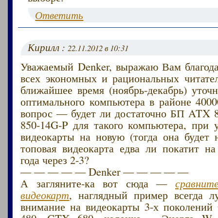
Ответить
Кирилл :
22.11.2012 в 10:31
Уважаемый Denker, выражаю Вам благода
всех экономных и рациональных читател
ближайшее время (ноябрь-декабрь) уточ
оптимального компьютера в районе 4000
вопрос — будет ли достаточно БП ATX
850-14G-P для такого компьютера, при 
видеокарты на новую (тогда она будет н
топовая видеокарта едва ли покатит на
года через 2-3?
— — — — — Denker — — — — —
А загляните-ка вот сюда —
сравнит
видеокарт
, наглядный пример всегда л
внимание на видеокарты 3-х поколени