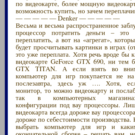
по видеокарте, более мощную видеокарт
возможность купить, но зачем переплачи
— — — — — Denker — — — — —
Весьма и весьма распространенное забл
процессор потратить деньги – эт
переплатить, а вот на «агрегат», котор
будет просчитывать картинки в играх (от
это уже переплата. Хотя речь вроде бы к
видеокарте GeForce GTX 690, ни тем б
GTX TITAN. А если взять во вним
компьютер для игр покупается не на
послезавтра, здесь уж …. Хотя, ес
монитор, то можно видеокарту и послаб
так в компьютерных магазина
конфигурации под вау процессоры. Лиш
видеокарта всегда дороже вау процессора
дороже по себестоимости производства. 
выбрать компьютер для игр и как
окончательной сборке – решать вам, 