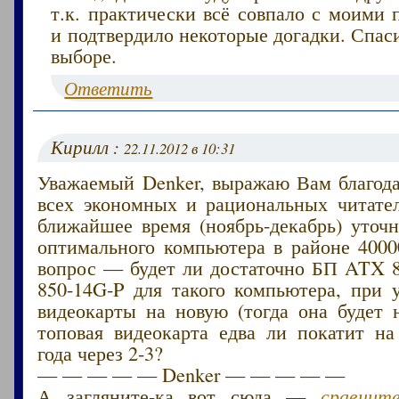
т.к. практически всё совпало с моими
и подтвердило некоторые догадки. Спас
выборе.
Ответить
Кирилл :
22.11.2012 в 10:31
Уважаемый Denker, выражаю Вам благода
всех экономных и рациональных читател
ближайшее время (ноябрь-декабрь) уточ
оптимального компьютера в районе 4000
вопрос — будет ли достаточно БП ATX
850-14G-P для такого компьютера, при 
видеокарты на новую (тогда она будет н
топовая видеокарта едва ли покатит на
года через 2-3?
— — — — — Denker — — — — —
А загляните-ка вот сюда —
сравнит