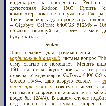
видеокарту к процессору Pentium 
допотопная Radeon 1600. Купить (с
компьютер пока не получается. Где ра
Такая видеокарта для процессора подойд
– Gigabyte GeForce 8400GS 512Mb – 108
объясни, пожалуйста, за что ты меня 
буду знать…
— — — — — Denker — — — — —
Даю ссылку для размышления —
кардинальный апгрейд
, читаем вопрос Phh
саму статью не помешает. Менять вид
1600 на низко-бюджетное «Г» от рож
смысла. У видеокарты GeForce 8400 GS 
блоков 16/8/4, даю вторую ссылку —
в
видеокарт для игр
, советую глянуть в та
что имеют современные аналоги в графе 
вроде бы 12/4/4). В вашем случае подби
под процессор не нужно, скорее с