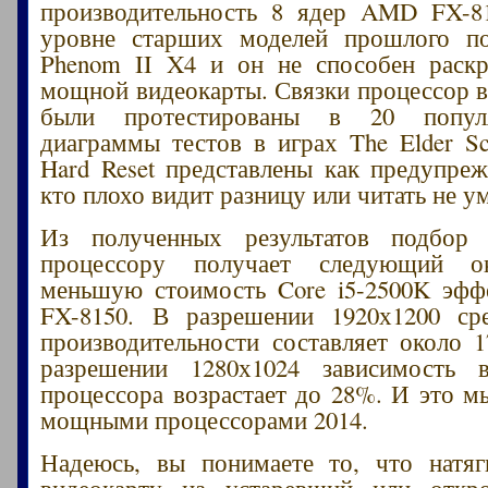
производительность 8 ядер AMD FX-81
уровне старших моделей прошлого 
Phenom II X4 и он не способен раскр
мощной видеокарты. Связки процессор в
были протестированы в 20 попул
диаграммы тестов в играх The Elder Scr
Hard Reset представлены как предупреж
кто плохо видит разницу или читать не ум
Из полученных результатов подбор
процессору получает следующий 
меньшую стоимость Core i5-2500K эф
FX-8150. В разрешении 1920х1200 ср
производительности составляет около 1
разрешении 1280х1024 зависимость 
процессора возрастает до 28%. И это м
мощными процессорами 2014.
Надеюсь, вы понимаете то, что натя
видеокарту на устаревший или откр