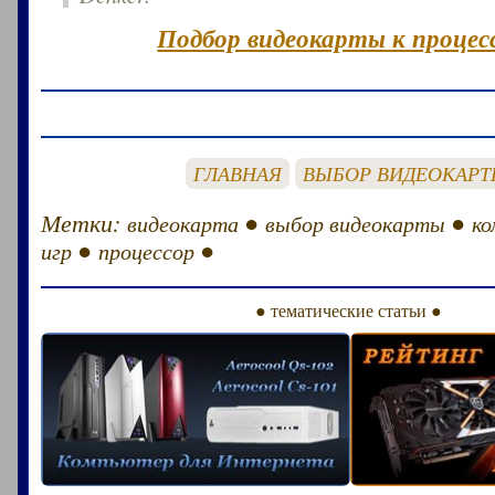
Подбор видеокарты к процесс
ГЛАВНАЯ
ВЫБОР ВИДЕОКАР
Метки:
●
●
видеокарта
выбор видеокарты
ко
●
●
игр
процессор
● тематические статьи ●