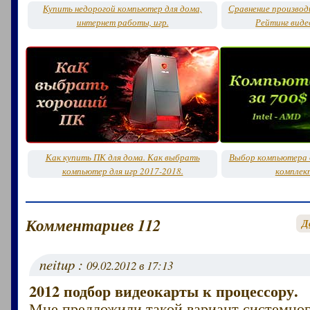
Купить недорогой компьютер для дома,
Сравнение производ
интернет работы, игр.
Рейтинг виде
Как купить ПК для дома. Как выбрать
Выбор компьютера д
компьютер для игр 2017-2018.
комплек
Комментариев 112
Д
neitup :
09.02.2012 в 17:13
2012 подбор видеокарты к процессору.
Мне предложили такой вариант системног