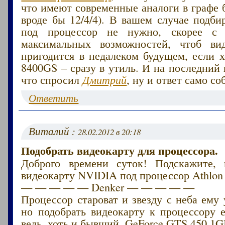
что имеют современные аналоги в графе 
вроде бы 12/4/4). В вашем случае подби
под процессор не нужно, скорее с
максимальных возможностей, чтоб вид
пригодится в недалеком будущем, если х
8400GS – сразу в утиль. И на последний 
что спросил
Дмитрий
, ну и ответ само со
Ответить
Виталий :
28.02.2012 в 20:18
Подобрать видеокарту для процессора.
Доброго времени суток! Подскажите, 
видеокарту NVIDIA под процессор Athlon
— — — — — Denker — — — — —
Процессор староват и звезду с неба ему 
но подобрать видеокарту к процессору 
ведь, хоть и бывший. GeForce GTS 450 1G