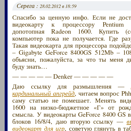
Серега :
28.02.2012 в 18:59
Спасибо за ценную инфо. Если не дост
видеокарту к процессору Pentium 
допотопная Radeon 1600. Купить (с
компьютер пока не получается. Где ра
Такая видеокарта для процессора подойд
– Gigabyte GeForce 8400GS 512Mb – 108
объясни, пожалуйста, за что ты меня 
буду знать…
— — — — — Denker — — — — —
Даю ссылку для размышления —
кардинальный апгрейд
, читаем вопрос Phh
саму статью не помешает. Менять вид
1600 на низко-бюджетное «Г» от рож
смысла. У видеокарты GeForce 8400 GS 
блоков 16/8/4, даю вторую ссылку —
в
видеокарт для игр
, советую глянуть в та