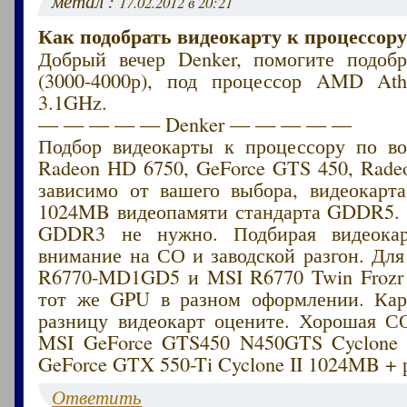
метал :
17.02.2012 в 20:21
Как подобрать видеокарту к процессору
Добрый вечер Denker, помогите подобр
(3000-4000р), под процессор AMD Ath
3.1GHz.
— — — — — Denker — — — — —
Подбор видеокарты к процессору по в
Radeon HD 6750, GeForce GTS 450, Rade
зависимо от вашего выбора, видеокарт
1024MB видеопамяти стандарта GDDR5. 
GDDR3 не нужно. Подбирая видеокар
внимание на СО и заводской разгон. Дл
R6770-MD1GD5 и MSI R6770 Twin Frozr 
тот же GPU в разном оформлении. Кар
разницу видеокарт оцените. Хорошая С
MSI GeForce GTS450 N450GTS Cyclone
GeForce GTX 550-Ti Cyclone II 1024MB + 
Ответить