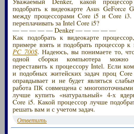
Уважаемый Denker, какой процессо
подобрать к видеокарте Asus GeForce 
между процессорами Core i5 и Core i3.
переплачивать за Intel Core i5?
— — — — — Denker — — — — —
Как подобрать к видеокарте процессор
примере взять и подобрать процессор к
PC 700$
. Надеюсь, вы понимаете то, чт
одной сборки компьютера можно б
переставить к процессору Intel. Если ко
и подобных житейских задач проц Core 
оправдывает и не будет являться слабы
работа ПК совмещена с многопоточными
лучше купить «натуральный» 4-х ядер
Core i5. Какой процессор лучше подобра
решать вам и с учетом задач.
Ответить