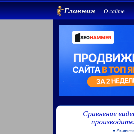
О сайте
Сравнение виде
производите
● Размести