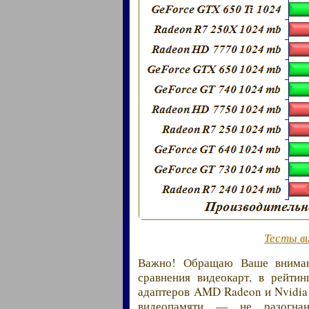
Тесты в
Важно! Обращаю Ваше внимани
сравнения видеокарт, в рейти
адаптеров AMD Radeon и Nvidia
видеопамяти — не разогнан