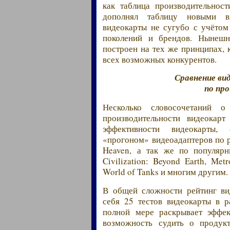
как таблица производительнос
дополнял таблицу новыми ви
видеокарты не сугубо с учётом
поколений и брендов. Нынешни
построен на тех же принципах, 
всех возможных конкурентов.
Сравнение ви
по пр
Несколько словосочетаний о
производительности видеокар
эффективности видеокарты, 
«прогоном» видеоадаптеров по р
Heaven, а так же по популярн
Civilization: Beyond Earth, Metr
World of Tanks и многим другим.
В общей сложности рейтинг ви
себя 25 тестов видеокарты в 
полной мере раскрывает эффек
возможность судить о продукт