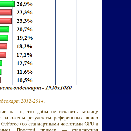
идеокарт 2012-2014
.
е на то, что дабы не исказить таблицу
нг заложены результаты референсных видео
 GeForce (со стандартными частотами GPU и
ные). Простой пример — стандартная