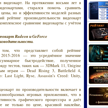
ти видеокарт. На протяжении восьми лет я
деокартами, старался помочь сравнить
 цены, но и эффективности моделей разных
й рейтинг производительности видеокарт
комплексное сравнение видеокарты с учётом
деокарт Radeon и GeForce
оизводительности.
 том, что представляет собой рейтинг
т 2015-2016 — это усреднённое значение
суммарное быстродействие, полученное
яду тестов, таких как — 3DMark 11, Unigine
ым играм — Dead Rising 3, Battlefield 4,
o: Last Light, Ryse, Assassin’s Creed: Unity,
деокарт по производительности включает в
разнообразных игровых приложениях, что в
тивность графического процессора и даёт
е не только по цене, красивой наклейке,