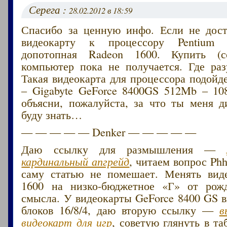
Серега :
28.02.2012 в 18:59
Спасибо за ценную инфо. Если не дост
видеокарту к процессору Pentium 
допотопная Radeon 1600. Купить (с
компьютер пока не получается. Где ра
Такая видеокарта для процессора подойд
– Gigabyte GeForce 8400GS 512Mb – 108
объясни, пожалуйста, за что ты меня 
буду знать…
— — — — — Denker — — — — —
Даю ссылку для размышления —
кардинальный апгрейд
, читаем вопрос Phh
саму статью не помешает. Менять вид
1600 на низко-бюджетное «Г» от рож
смысла. У видеокарты GeForce 8400 GS 
блоков 16/8/4, даю вторую ссылку —
в
видеокарт для игр
, советую глянуть в та