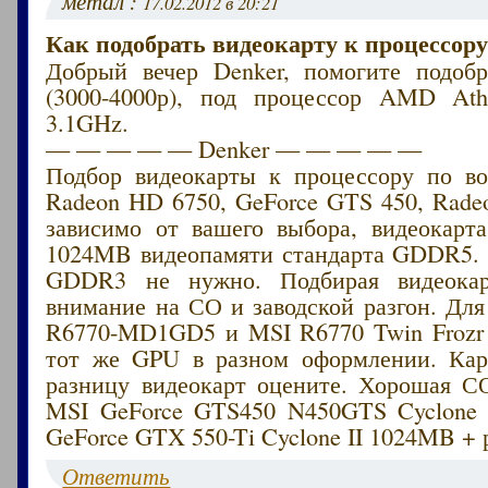
метал :
17.02.2012 в 20:21
Как подобрать видеокарту к процессору
Добрый вечер Denker, помогите подобр
(3000-4000р), под процессор AMD Ath
3.1GHz.
— — — — — Denker — — — — —
Подбор видеокарты к процессору по в
Radeon HD 6750, GeForce GTS 450, Rade
зависимо от вашего выбора, видеокарт
1024MB видеопамяти стандарта GDDR5. 
GDDR3 не нужно. Подбирая видеокар
внимание на СО и заводской разгон. Дл
R6770-MD1GD5 и MSI R6770 Twin Frozr 
тот же GPU в разном оформлении. Кар
разницу видеокарт оцените. Хорошая С
MSI GeForce GTS450 N450GTS Cyclone
GeForce GTX 550-Ti Cyclone II 1024MB + 
Ответить