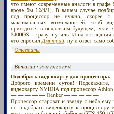
что имеют современные аналоги в графе 
вроде бы 12/4/4). В вашем случае подби
под процессор не нужно, скорее с
максимальных возможностей, чтоб вид
пригодится в недалеком будущем, если х
8400GS – сразу в утиль. И на последний 
что спросил
Дмитрий
, ну и ответ само со
Ответить
Виталий :
28.02.2012 в 20:18
Подобрать видеокарту для процессора.
Доброго времени суток! Подскажите, 
видеокарту NVIDIA под процессор Athlon
— — — — — Denker — — — — —
Процессор староват и звезду с неба ему 
но подобрать видеокарту к процессору 
ведь, хоть и бывший. GeForce GTS 450 1G