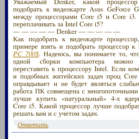
Уважаемый Denker, какой процессо
подобрать к видеокарте Asus GeForce 
между процессорами Core i5 и Core i3.
переплачивать за Intel Core i5?
— — — — — Denker — — — — —
Как подобрать к видеокарте процессор
примере взять и подобрать процессор к
PC 700$
. Надеюсь, вы понимаете то, чт
одной сборки компьютера можно б
переставить к процессору Intel. Если ко
и подобных житейских задач проц Core 
оправдывает и не будет являться слабы
работа ПК совмещена с многопоточными
лучше купить «натуральный» 4-х ядер
Core i5. Какой процессор лучше подобра
решать вам и с учетом задач.
Ответить