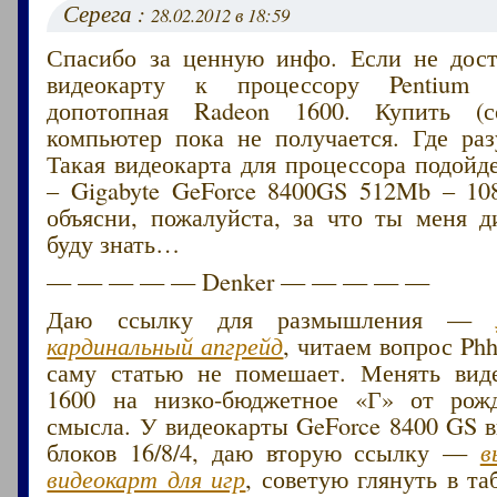
Серега :
28.02.2012 в 18:59
Спасибо за ценную инфо. Если не дост
видеокарту к процессору Pentium 
допотопная Radeon 1600. Купить (с
компьютер пока не получается. Где ра
Такая видеокарта для процессора подойд
– Gigabyte GeForce 8400GS 512Mb – 108
объясни, пожалуйста, за что ты меня 
буду знать…
— — — — — Denker — — — — —
Даю ссылку для размышления —
кардинальный апгрейд
, читаем вопрос Phh
саму статью не помешает. Менять вид
1600 на низко-бюджетное «Г» от рож
смысла. У видеокарты GeForce 8400 GS 
блоков 16/8/4, даю вторую ссылку —
в
видеокарт для игр
, советую глянуть в та