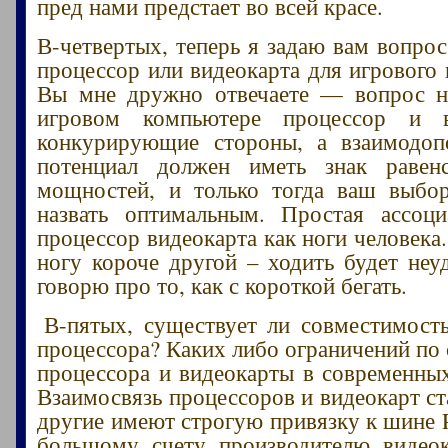
пред нами предстает во всей красе.
В-четвертых, теперь я задаю вам вопро
процессор или видеокарта для игрового
Вы мне дружно отвечаете — вопрос не
игровом компьютере процессор и в
конкурирующие стороны, а взаимодо
потенциал должен иметь знак равен
мощностей, и только тогда ваш выбо
назвать оптимальным. Простая ассоц
процессор видеокарта как ноги человека
ногу короче другой – ходить будет неу
говорю про то, как с короткой бегать.
В-пятых, существует ли совместимост
процессора? Каких либо ограничений по
процессора и видеокарты в современных
Взаимосвязь процессоров и видеокарт ст
другие имеют строгую привязку к шине P
большому счету производителю видеок