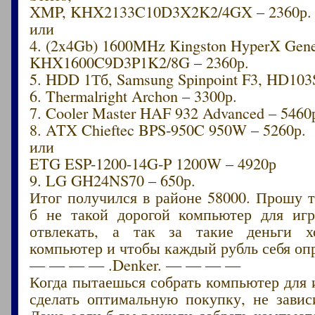
XMP, KHX2133C10D3X2K2/4GX – 2360р.
или
4. (2x4Gb) 1600MHz Kingston HyperX Gene
KHX1600C9D3P1K2/8G – 2360р.
5. HDD 1Тб, Samsung Spinpoint F3, HD103
6. Thermalright Archon – 3300р.
7. Cooler Master HAF 932 Advanced – 5460
8. ATX Chieftec BPS-950C 950W – 5260р.
или
ETG ESP-1200-14G-P 1200W – 4920р
9. LG GH24NS70 – 650р.
Итог получился в районе 58000. Прошу т
б не такой дорогой компьютер для иг
отвлекать, а так за такие деньги хо
компьютер и чтобы каждый рубль себя оп
— — — — .Denker. — — — —
Когда пытаешься собрать компьютер для
сделать оптимальную покупку, не завис