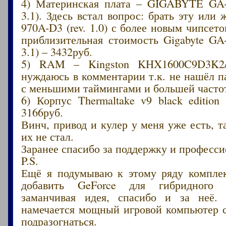
4) Материнская плата – GIGABYTE GA-
3.1). Здесь встал вопрос: брать эту или 
970A-D3 (rev. 1.0) с более новым чипсето
приблизительная стоимость Gigabyte GA
3.1) – 3432руб.
5) RAM – Kingston KHX1600C9D3K2/
нуждаюсь в комментарии т.к. не нашёл 
с меньшими таймингами и большей частот
6) Корпус Thermaltake v9 black editio
3166руб.
Винч, привод и кулер у меня уже есть, т
их не стал.
Заранее спасибо за поддержку и професс
P.S.
Ещё я подумываю к этому ряду компле
добавить GeForce для гибридного 
заманчивая идея, спасибо и за неё.
намечается мощный игровой компьютер 
подразогнаться.