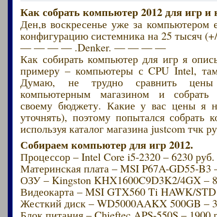
Как собрать компьютер 2012 для игр и 
Ден,в воскресенье уже за компьютером 
конфигурацию системника на 25 тысяч (+/
— — — — .Denker. — — — —
Как собирать компьютер для игр я опис
примеру – компьютеры с CPU Intel, там
Думаю, не трудно сравнить цен
компьютерным магазином и собрать
своему бюджету. Какие у вас цены я 
уточнять), поэтому попытался собрать 
используя каталог магазина justcom тчк ру
Собираем компьютер для игр 2012.
Процессор – Intel Core i5-2320 – 6230 руб.
Материнская плата – MSI P67A-GD55-B3 –
ОЗУ – Kingston KHX1600C9D3K2/4GX – 8
Видеокарта – MSI GTX560 Ti HAWK/STD 
Жесткий диск – WD5000AAKX 500GB – 3
Блок питания – Chieftec APS-550S – 1900 