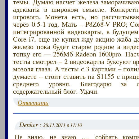
темы. Думаю насчет железа заморачиваю
адекваты в широком смысле. Конкретн
игрового. Монета есть, но рассчитыва
через 0.5-1 год. Мать – P8Z68-V PRO; Cor
интегрированной видеокарты, в будущем
Core i7, еще не купил жду акцию жаба д
железо пока будет старое родное а виде
топку его — 256Мб Radeon 1600pro. Нас
тесты смотрел – 2 видеокарты буксуют в
мозоля глаза. А тесты с 3 картами – полн
думаете – стоит ставить на S1155 с приц
среднего уровня. Благодарю за
содержательный блог. Удачи.
Ответить
Denker :
28.11.2011 в 11:10
Не знаю, не знаю …, собрать комп