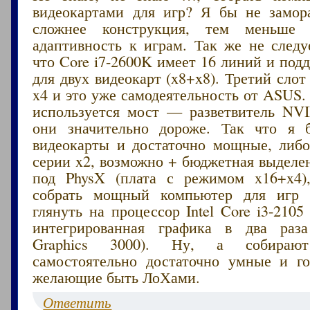
видеокартами для игр? Я бы не замор
сложнее конструкция, тем меньше 
адаптивность к играм. Так же не следу
что Core i7-2600K имеет 16 линий и под
для двух видеокарт (x8+x8). Третий сло
x4 и это уже самодеятельность от ASUS. 
используется мост — разветвитель NV
они значительно дороже. Так что я 
видеокарты и достаточно мощные, либо
серии x2, возможно + бюджетная выделе
под PhysX (плата с режимом x16+x4)
собрать мощный компьютер для игр 
глянуть на процессор Intel Core i3-2105 
интегрированная графика в два ра
Graphics 3000). Ну, а собираю
самостоятельно достаточно умные и г
желающие быть ЛоХами.
Ответить