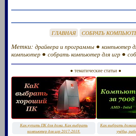
ГЛАВНАЯ
СОБРАТЬ КОМПЬЮТ
Метки:
●
драйвера и программы
компьютер д
●
●
компьютер
собрать компьютер для игр
со
● тематические статьи ●
Как купить ПК для дома. Как выбрать
Как выбрать домашн
компьютер для игр 2017-2018.
учёбы, раб