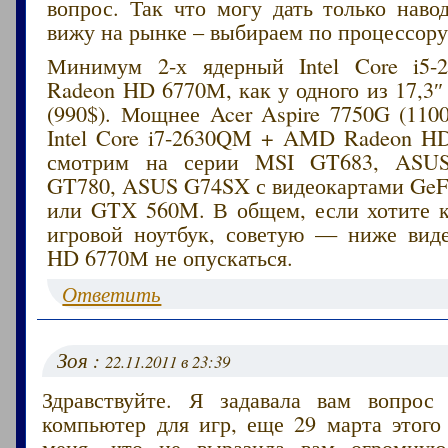
вопрос. Так что могу дать только наво
вижу на рынке – выбираем по процессору
Минимум 2-х ядерный Intel Core i
Radeon HD 6770М, как у одного из 17,3″ 
(990$). Мощнее Acer Aspire 7750G (110
Intel Core i7-2630QM + AMD Radeon H
смотрим на серии MSI GT683, ASU
GT780, ASUS G74SX с видеокартами Ge
или GTX 560M. В общем, если хотите 
игровой ноутбук, советую — ниже вид
HD 6770М не опускаться.
Ответить
Зоя :
22.11.2011 в 23:39
Здравствуйте. Я задавала вам вопрос
компьютер для игр, еще 29 марта этого
меня, что не выразила вам огромную 