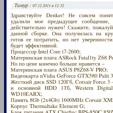
Тимур :
07.12.2011 в 12:32
Здравствуйте Denker! Не совсем поня
удалили мое предыдущее сообщение,
действительно нужен! Скажите, пожалуй
данной сборке. Она получилась на кр
готов ее потратить, но нет уверенности
будет эффективной.
Процессор Intel Core i7-2600;
Материнская плата ASRock Fatal1ty Z68 Pr
Но по цене конечно больше нравится –
Материнская плата ASUS P8Z68-V PRO;
Видеокарта nVidia GeForce GTX580 Palit 
Жесткий диск SSD 120Гб, Corsair Force 3
и основной HDD 1Тб, Western Digital
WD10EARX;
Память 8Gb (2x4Gb) 1600MHz Corsair XM
Корпус Thermaltake Element G;
Блок питания ATX Chieftec BPS-850C 850