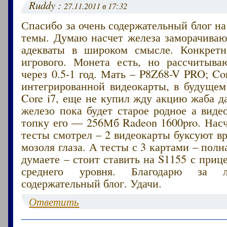
Ruddy :
27.11.2011 в 17:32
Спасибо за очень содержательный блог н
темы. Думаю насчет железа заморачиваю
адекваты в широком смысле. Конкретн
игрового. Монета есть, но рассчитыва
через 0.5-1 год. Мать – P8Z68-V PRO; Cor
интегрированной видеокарты, в будущем
Core i7, еще не купил жду акцию жаба д
железо пока будет старое родное а виде
топку его — 256Мб Radeon 1600pro. Нас
тесты смотрел – 2 видеокарты буксуют в
мозоля глаза. А тесты с 3 картами – полн
думаете – стоит ставить на S1155 с приц
среднего уровня. Благодарю за
содержательный блог. Удачи.
Ответить