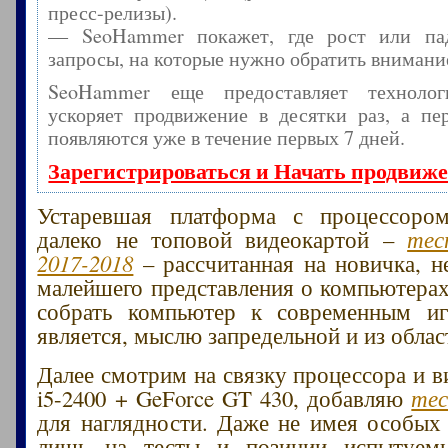
пресс-релизы).
— SeoHammer покажет, где рост или пад
запросы, на которые нужно обратить внимани
SeoHammer еще предоставляет технол
ускоряет продвижение в десятки раз, а пе
появляются уже в течение первых 7 дней.
Зарегистрироваться и Начать продвиж
Устаревшая платформа с процессоро
далеко не топовой видеокартой –
тес
2017-2018
– рассчитанная на новичка, 
малейшего представления о компьютерах
собрать компьютер к современным иг
является, мыслю запредельной и из облас
Далее смотрим на связку процессора и в
i5-2400 + GeForce GT 430, добавляю
тес
для наглядности. Даже не имея особых 
лишь на тесты и позиции испытуем