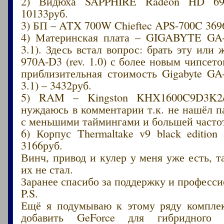
2) Видюха SAPPHIRE Radeon HD 6
10133руб.
3) БП – ATX 700W Chieftec APS-700C 369
4) Материнская плата – GIGABYTE GA-
3.1). Здесь встал вопрос: брать эту или 
970A-D3 (rev. 1.0) с более новым чипсето
приблизительная стоимость Gigabyte GA
3.1) – 3432руб.
5) RAM – Kingston KHX1600C9D3K2/
нуждаюсь в комментарии т.к. не нашёл 
с меньшими таймингами и большей частот
6) Корпус Thermaltake v9 black editio
3166руб.
Винч, привод и кулер у меня уже есть, т
их не стал.
Заранее спасибо за поддержку и професс
P.S.
Ещё я подумываю к этому ряду компле
добавить GeForce для гибридного 