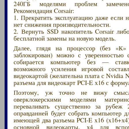
240ГБ моделями проблем замече
Рекомендация Corsair:
1. Прекратить эксплуатацию даже если 
нет снижения производительности.
2. Вернуть SSD накопитель Corsair либ
бесплатной замены на новую модель.
Далее, глядя на процессор (без «К
заблокирован) можно с уверенностью с
собирается компьютер без — ставк
возможного усиления игровой состав
видеокартой (желательна плата с Nvidia N
разъема для видеокарт PCI-E x16 с форму
Поэтому, уж точно не вижу смысл
оверклокерскими моделями матери
переваливать существенно за рубеж 
оправданней будет собрать компьютер д
имеющей два разъема PCI-E x16 (х16+х4)
основной видеокарты, х4 для вспо