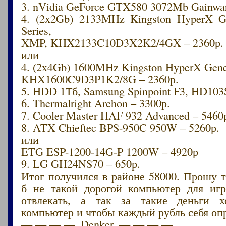
3. nVidia GeForce GTX580 3072Mb Gain
4. (2x2Gb) 2133MHz Kingston HyperX G
Series,
XMP, KHX2133C10D3X2K2/4GX – 2360р.
или
4. (2x4Gb) 1600MHz Kingston HyperX Gene
KHX1600C9D3P1K2/8G – 2360р.
5. HDD 1Тб, Samsung Spinpoint F3, HD103
6. Thermalright Archon – 3300р.
7. Cooler Master HAF 932 Advanced – 5460
8. ATX Chieftec BPS-950C 950W – 5260р.
или
ETG ESP-1200-14G-P 1200W – 4920р
9. LG GH24NS70 – 650р.
Итог получился в районе 58000. Прошу т
б не такой дорогой компьютер для иг
отвлекать, а так за такие деньги хо
компьютер и чтобы каждый рубль себя оп
— — — — .Denker. — — — —