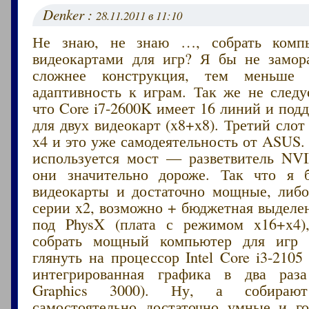
Denker :
28.11.2011 в 11:10
Не знаю, не знаю …, собрать комп
видеокартами для игр? Я бы не замор
сложнее конструкция, тем меньше 
адаптивность к играм. Так же не следу
что Core i7-2600K имеет 16 линий и под
для двух видеокарт (x8+x8). Третий сло
x4 и это уже самодеятельность от ASUS. 
используется мост — разветвитель NV
они значительно дороже. Так что я 
видеокарты и достаточно мощные, либо
серии x2, возможно + бюджетная выделе
под PhysX (плата с режимом x16+x4)
собрать мощный компьютер для игр 
глянуть на процессор Intel Core i3-2105 
интегрированная графика в два ра
Graphics 3000). Ну, а собираю
самостоятельно достаточно умные и г