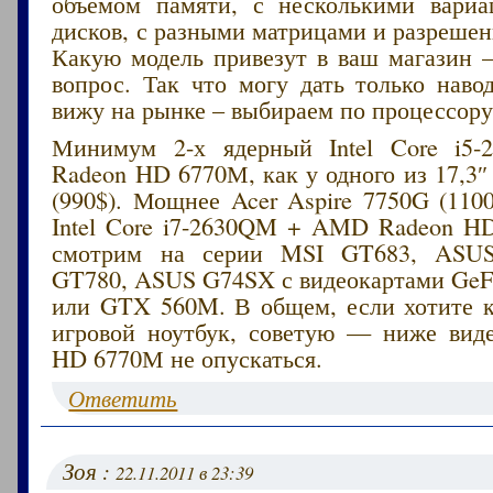
объемом памяти, с несколькими вари
дисков, с разными матрицами и разреше
Какую модель привезут в ваш магазин –
вопрос. Так что могу дать только наво
вижу на рынке – выбираем по процессору
Минимум 2-х ядерный Intel Core i
Radeon HD 6770М, как у одного из 17,3″ 
(990$). Мощнее Acer Aspire 7750G (110
Intel Core i7-2630QM + AMD Radeon H
смотрим на серии MSI GT683, ASU
GT780, ASUS G74SX с видеокартами Ge
или GTX 560M. В общем, если хотите 
игровой ноутбук, советую — ниже вид
HD 6770М не опускаться.
Ответить
Зоя :
22.11.2011 в 23:39