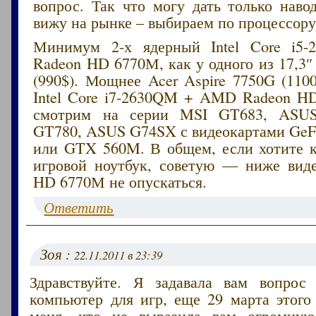
вопрос. Так что могу дать только наво
вижу на рынке – выбираем по процессору
Минимум 2-х ядерный Intel Core i
Radeon HD 6770М, как у одного из 17,3″ 
(990$). Мощнее Acer Aspire 7750G (110
Intel Core i7-2630QM + AMD Radeon H
смотрим на серии MSI GT683, ASU
GT780, ASUS G74SX с видеокартами Ge
или GTX 560M. В общем, если хотите 
игровой ноутбук, советую — ниже вид
HD 6770М не опускаться.
Ответить
Зоя :
22.11.2011 в 23:39
Здравствуйте. Я задавала вам вопрос
компьютер для игр, еще 29 марта этого
меня, что не выразила вам огромную 