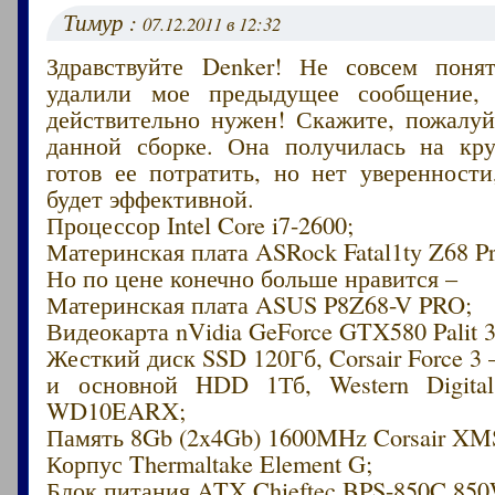
Тимур :
07.12.2011 в 12:32
Здравствуйте Denker! Не совсем поня
удалили мое предыдущее сообщение,
действительно нужен! Скажите, пожалуй
данной сборке. Она получилась на кр
готов ее потратить, но нет уверенности
будет эффективной.
Процессор Intel Core i7-2600;
Материнская плата ASRock Fatal1ty Z68 Pr
Но по цене конечно больше нравится –
Материнская плата ASUS P8Z68-V PRO;
Видеокарта nVidia GeForce GTX580 Palit 
Жесткий диск SSD 120Гб, Corsair Force 3
и основной HDD 1Тб, Western Digital
WD10EARX;
Память 8Gb (2x4Gb) 1600MHz Corsair XM
Корпус Thermaltake Element G;
Блок питания ATX Chieftec BPS-850C 850