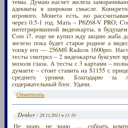
темы. Думаю насчет железа заморачиваю
адекваты в широком смысле. Конкретн
игрового. Монета есть, но рассчитыва
через 0.5-1 год. Мать – P8Z68-V PRO; Cor
интегрированной видеокарты, в будущем
Core i7, еще не купил жду акцию жаба д
железо пока будет старое родное а виде
топку его — 256Мб Radeon 1600pro. Нас
тесты смотрел – 2 видеокарты буксуют в
мозоля глаза. А тесты с 3 картами – полн
думаете – стоит ставить на S1155 с приц
среднего уровня. Благодарю за
содержательный блог. Удачи.
Ответить
Denker :
28.11.2011 в 11:10
Не знаю, не знаю …, собрать комп