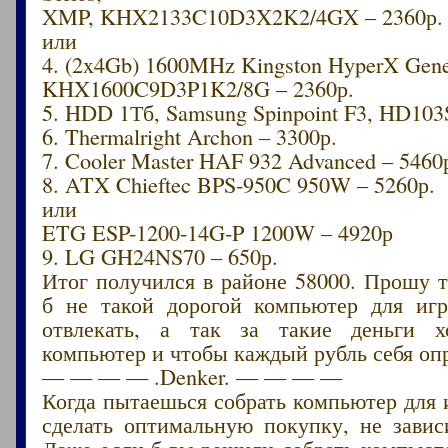
XMP, KHX2133C10D3X2K2/4GX – 2360р.
или
4. (2x4Gb) 1600MHz Kingston HyperX Gene
KHX1600C9D3P1K2/8G – 2360р.
5. HDD 1Тб, Samsung Spinpoint F3, HD103
6. Thermalright Archon – 3300р.
7. Cooler Master HAF 932 Advanced – 5460
8. ATX Chieftec BPS-950C 950W – 5260р.
или
ETG ESP-1200-14G-P 1200W – 4920р
9. LG GH24NS70 – 650р.
Итог получился в районе 58000. Прошу т
б не такой дорогой компьютер для иг
отвлекать, а так за такие деньги хо
компьютер и чтобы каждый рубль себя оп
— — — — .Denker. — — — —
Когда пытаешься собрать компьютер для
сделать оптимальную покупку, не завис