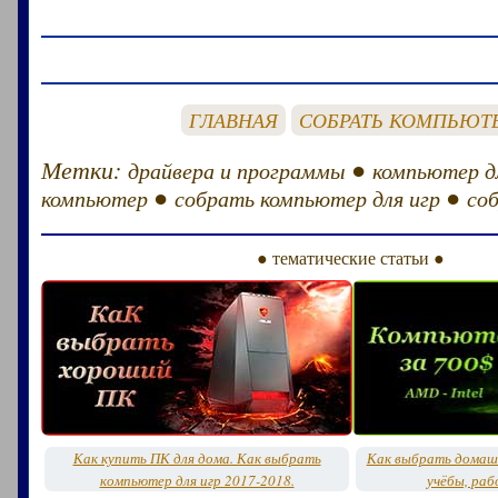
ГЛАВНАЯ
СОБРАТЬ КОМПЬЮТ
Метки:
●
драйвера и программы
компьютер д
●
●
компьютер
собрать компьютер для игр
со
● тематические статьи ●
Как купить ПК для дома. Как выбрать
Как выбрать домашн
компьютер для игр 2017-2018.
учёбы, раб