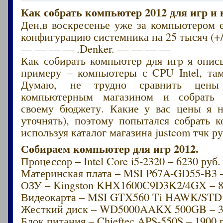
Как собрать компьютер 2012 для игр и 
Ден,в воскресенье уже за компьютером 
конфигурацию системника на 25 тысяч (+/
— — — — .Denker. — — — —
Как собирать компьютер для игр я опис
примеру – компьютеры с CPU Intel, там
Думаю, не трудно сравнить цен
компьютерным магазином и собрать
своему бюджету. Какие у вас цены я 
уточнять), поэтому попытался собрать 
используя каталог магазина justcom тчк ру
Собираем компьютер для игр 2012.
Процессор – Intel Core i5-2320 – 6230 руб.
Материнская плата – MSI P67A-GD55-B3 –
ОЗУ – Kingston KHX1600C9D3K2/4GX – 8
Видеокарта – MSI GTX560 Ti HAWK/STD 
Жесткий диск – WD5000AAKX 500GB – 3
Блок питания – Chieftec APS-550S – 1900 