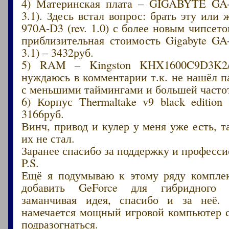
4) Материнская плата – GIGABYTE GA-
3.1). Здесь встал вопрос: брать эту или 
970A-D3 (rev. 1.0) с более новым чипсето
приблизительная стоимость Gigabyte GA
3.1) – 3432руб.
5) RAM – Kingston KHX1600C9D3K2/
нуждаюсь в комментарии т.к. не нашёл 
с меньшими таймингами и большей частот
6) Корпус Thermaltake v9 black editio
3166руб.
Винч, привод и кулер у меня уже есть, т
их не стал.
Заранее спасибо за поддержку и професс
P.S.
Ещё я подумываю к этому ряду компле
добавить GeForce для гибридного 
заманчивая идея, спасибо и за неё.
намечается мощный игровой компьютер 
подразогнаться.