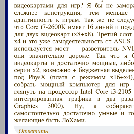
видеокартами для игр? Я бы не замор
сложнее конструкция, тем меньше 
адаптивность к играм. Так же не следу
что Core i7-2600K имеет 16 линий и под
для двух видеокарт (x8+x8). Третий сло
x4 и это уже самодеятельность от ASUS. 
используется мост — разветвитель NV
они значительно дороже. Так что я 
видеокарты и достаточно мощные, либо
серии x2, возможно + бюджетная выделе
под PhysX (плата с режимом x16+x4)
собрать мощный компьютер для игр 
глянуть на процессор Intel Core i3-2105 
интегрированная графика в два ра
Graphics 3000). Ну, а собираю
самостоятельно достаточно умные и г
желающие быть ЛоХами.
Ответить