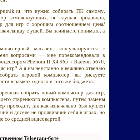
sputnik.ru, что нужно собирать ПК самому,
бор комплектующих, не слушая продавцов,
р для игр с хорошим соотношением цена/
ивая лапшу с ушей, Вы начинаете понимать, а
мпьютерный магазин, консультируются с
меня вопросами — мне порекомендовали в
роцессором Phenom II X4 965 + Radeon 5670,
ля игр? А я им неустанно и вежливо отвечаю
обрать игровой компьютер, вы рискуете
сти в рамках одного и того же бюджета.
озревшая собрать новый компьютер для игр,
оего старенького компьютера, путем замены
ер проходит, так как изначально был куплен
ий и доселе не проявивший себя в играх, но
е со средней видеокартой.
ственном Telegram-боте