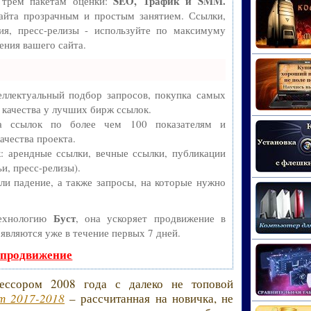
SEO, Трафик и SMM.
 трем пакетам оценки:
айта прозрачным и простым занятием. Ссылки,
ия, пресс-релизы - используйте по максимуму
ния вашего сайта.
ллектуальный подбор запросов, покупка самых
 качества у лучших бирж ссылок.
ва ссылок по более чем 100 показателям и
ачества проекта.
 арендные ссылки, вечные ссылки, публикации
и, пресс-релизы).
и падение, а также запросы, на которые нужно
Буст
технологию
, она ускоряет продвижение в
оявляются уже в течение первых 7 дней.
 продвижение
ессором 2008 года с далеко не топовой
т 2017-2018
– рассчитанная на новичка, не