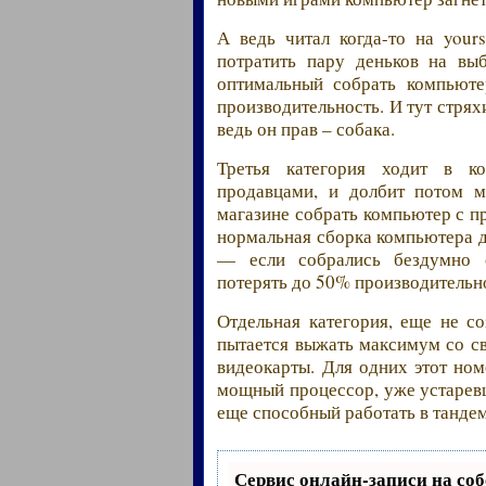
А ведь читал когда-то на your
потратить пару деньков на вы
оптимальный собрать компьюте
производительность. И тут стрях
ведь он прав – собака.
Третья категория ходит в ко
продавцами, и долбит потом 
магазине собрать компьютер с п
нормальная сборка компьютера д
— если собрались бездумно с
потерять до 50% производительно
Отдельная категория, еще не с
пытается выжать максимум со св
видеокарты. Для одних этот ном
мощный процессор, уже устаревш
еще способный работать в тандем
Сервис онлайн-записи на соб