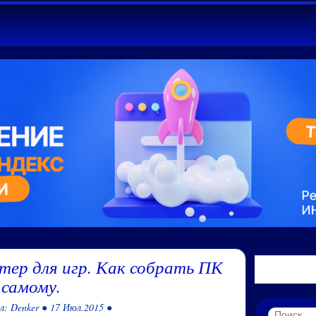
тер для игр. Как собрать ПК
самому.
л: Denker ● 17 Июл.2015 ●