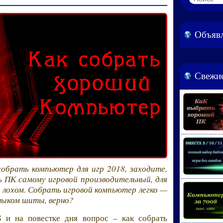
Объяв
Свежие
собрать компьютер для игр 2018, заходите,
 ПК самому игровой производительный, для
 лохом. Собрать игровой компьютер легко —
лыком шиты, верно?
 и на повестке дня вопрос – как собрать