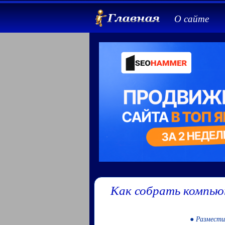
О сайте
Как собрать компью
● Размести