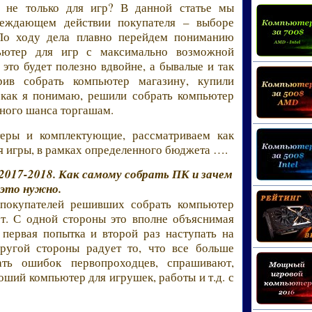
 не только для игр? В данной статье мы
еждающем действии покупателя – выборе
По ходу дела плавно перейдем пониманию
ьютер для игр с максимально возможной
это будет полезно вдвойне, а бывалые и так
ив собрать компьютер магазину, купили
, как я понимаю, решили собрать компьютер
дного шанса торгашам.
еры и комплектующие, рассматриваем как
я игры, в рамках определенного бюджета ….
2017-2018. Как самому собрать ПК и зачем
это нужно.
 покупателей решивших собрать компьютер
ет. С одной стороны это вполне объяснимая
 первая попытка и второй раз наступать на
другой стороны радует то, что все больше
ать ошибок первопроходцев, спрашивают,
оший компьютер для игрушек, работы и т.д. с