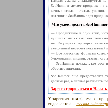
Каждая ссылка анализируется по
SeoHammer делает продвижение с
вечные ссылки, статьи, упоминан
потенциал SeoHammer для продвиже
Что умеет делать SeoHammer
— Продвижение в один клик, инте
лучших ссылок с высокой степенью
— Регулярная проверка качест
ежедневный пересчет показателей к
— Все известные форматы ссылок:
(упоминания, мнения, отзывы, стать
— SeoHammer покажет, где рост ил
обратить внимание.
SeoHammer еще предоставляет 
десятки раз, а первые результаты п
Зарегистрироваться и Начать
Устаревшая платформа с проц
видеокартой –
тесты видеокар