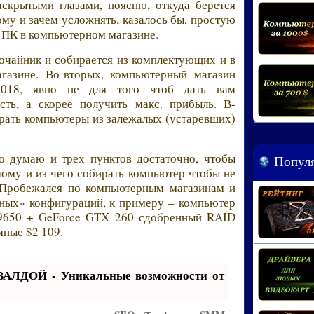
аскрытыми глазами, поясню, откуда берется
му и зачем усложнять, казалось бы, простую
й ПК в компьютерном магазине.
очайник и собирается из комплектующих и в
газине. Во-вторых, компьютерный магазин
2018, явно не для того чтоб дать вам
сть, а скорее получить макс. прибыль. В-
обрать компьютеры из залежалых (устаревших)
о думаю и трех пунктов достаточно, чтобы
Популя
мому и из чего собирать компьютер чтобы не
. Пробежался по компьютерным магазинам и
сных» конфигураций, к примеру – компьютер
Q9650 + GeForce GTX 260 сдобренный RAID
мные $2 109.
ВАЛДОЙ - Уникальные возможности от