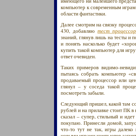
имеющего ни малейшего представ
компьютер к современным играм,
области фантастики.
Далее смотрим на связку процес
430, добавляю
тест процессор
знаний, глянув лишь на тесты и 
и понять насколько будет «хор
купить такой компьютер для игр
ответ очевиден.
Таких примеров видимо-невиди
пытаясь собрать компьютер «с
продаваемый процессор или цен
глянул – у соседа такой проц
посмотреть забыли.
Следующий пришел, какой там со
рублей и на прилавке стоит ПК в 
сказал – супер, стильный и иде
покупаю. Принесли домой, запус
что-то тут не так, игры далеко
новыми играми компьютер загне