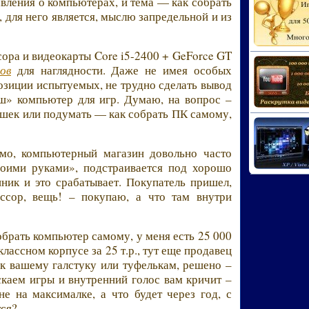
ления о компьютерах, и тема — как собрать
 для него является, мыслю запредельной и из
сора и видеокарты Core i5-2400 + GeForce GT
ов
для наглядности. Даже не имея особых
позиции испытуемых, не трудно сделать вывод
ош» компьютер для игр. Думаю, на вопрос –
ушек или подумать — как собрать ПК самому,
мо, компьютерный магазин довольно часто
воими руками», подстраивается под хорошо
ник и это срабатывает. Покупатель пришел,
ессор, вещь! – покупаю, а что там внутри
брать компьютер самому, у меня есть 25 000
классном корпусе за 25 т.р., тут еще продавец
т к вашему галстуку или туфелькам, решено –
каем игры и внутренний голос вам кричит –
 не на максималке, а что будет через год, с
тся?