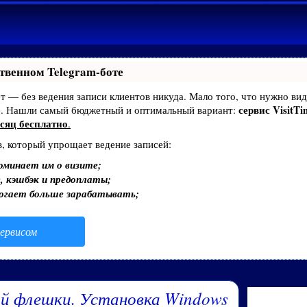
твенном Telegram-боте
ает — без ведения записи клиентов никуда. Мало того, что нужно вид
сервис VisitTi
е. Нашли самый бюджетный и оптимальный вариант:
сяц бесплатно
.
в, который упрощает ведение записей:
оминает им о визите;
, кэшбэк и предоплаты;
могает больше зарабатывать;
ервисом
ой флешки. Установка Windows