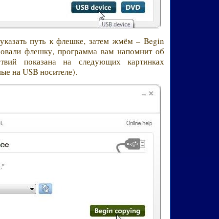
указать путь к флешке, затем жмём – Begin
ровали флешку, программа вам напомнит об
йствий показана на следующих картинках
ые на USB носителе).