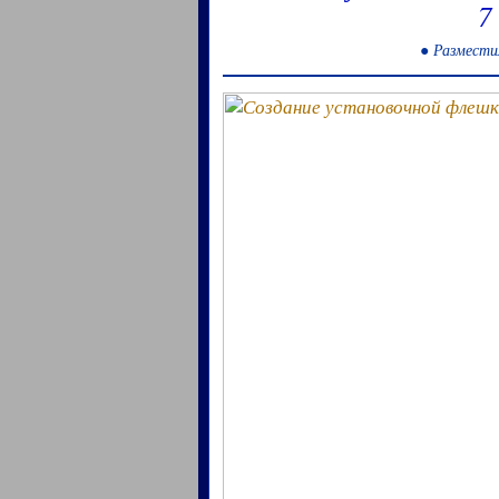
7
● Размести