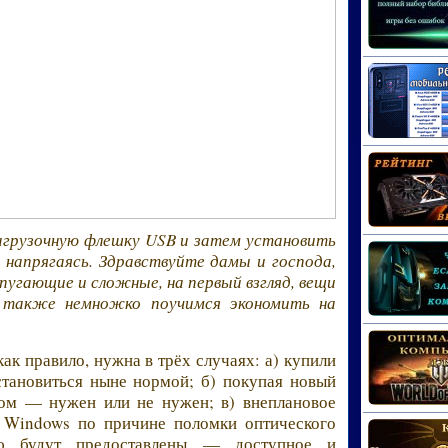
загрузочную флешку USB и затем установить
 напрягаясь. Здравствуйте дамы и господа,
 пугающие и сложные, на первый взгляд, вещи
 также немножко поучимся экономить на
ак правило, нужна в трёх случаях: а) купили
становиться ныне нормой; б) покупая новый
ром — нужен или не нужен; в) внеплановое
 Windows по причине поломки оптического
ию будут предоставлены — доступное и