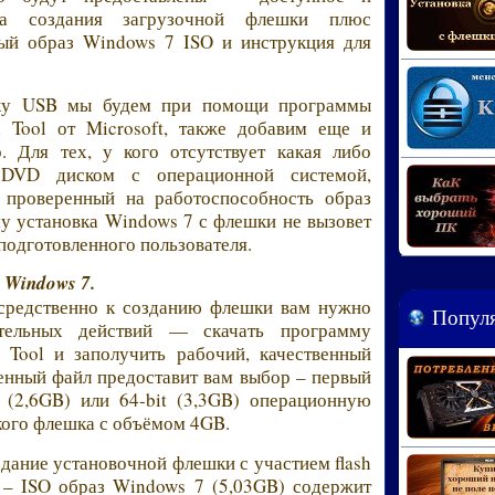
са создания загрузочной флешки плюс
ный образ Windows 7 ISO и инструкция для
шку USB мы будем при помощи программы
Tool от Microsoft, также добавим еще и
Для тех, у кого отсутствует какая либо
я DVD диском с операционной системой,
 проверенный на работоспособность образ
у установка Windows 7 с флешки не вызовет
подготовленного пользователя.
 Windows 7.
осредственно к созданию флешки вам нужно
Популя
ительных действий — скачать программу
ool и заполучить рабочий, качественный
енный файл предоставит вам выбор – первый
t (2,6GB) или 64-bit (3,3GB) операционную
 кого флешка с объёмом 4GB.
здание установочной флешки с участием flash
 – ISO образ Windows 7 (5,03GB) содержит