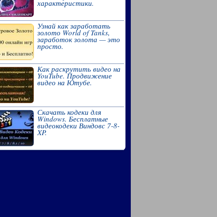
характеристики.
Узнай как заработать
золото World of Tanks,
заработок золота — это
просто.
Как раскрутить видео на
YouTube. Продвижение
видео на Ютубе.
Скачать кодеки для
Windows. Бесплатные
видеокодеки Виндовс 7-8-
XP.