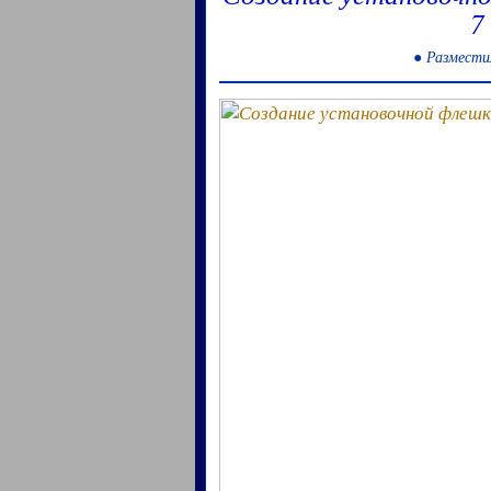
7
● Размести