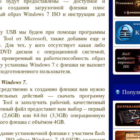
ию будут предоставлены — доступное и
са создания загрузочной флешки плюс
ный образ Windows 7 ISO и инструкция для
шку USB мы будем при помощи программы
Tool от Microsoft, также добавим еще и
Для тех, у кого отсутствует какая либо
я DVD диском с операционной системой,
 проверенный на работоспособность образ
у установка Windows 7 с флешки не вызовет
подготовленного пользователя.
 Windows 7.
осредственно к созданию флешки вам нужно
Популя
ительных действий — скачать программу
ool и заполучить рабочий, качественный
енный файл предоставит вам выбор – первый
t (2,6GB) или 64-bit (3,3GB) операционную
 кого флешка с объёмом 4GB.
здание установочной флешки с участием flash
 – ISO образ Windows 7 (5,03GB) содержит