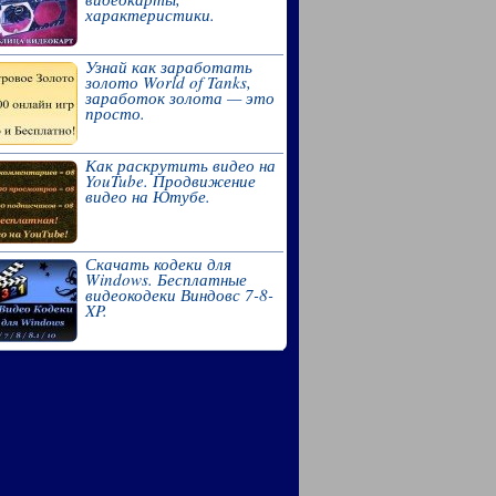
характеристики.
Узнай как заработать
золото World of Tanks,
заработок золота — это
просто.
Как раскрутить видео на
YouTube. Продвижение
видео на Ютубе.
Скачать кодеки для
Windows. Бесплатные
видеокодеки Виндовс 7-8-
XP.