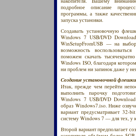
накопителя. Вашему вниман
подробное описание процес
программы, а также качествен
запуска установки.
Создавать установочную фле
Windows 7 USB/DVD Download 
WinSetupFromUSB — на выбор. 
возможность воспользоватьс
поможем скачать тысячекратно
Windows ISO, благодаря котором
ни проблем ни запинок даже у не
Создание установочной флешки
Итак, прежде чем перейти неп
выполнить парочку подготов
Windows 7 USB/DVD Download T
образ Windows7.iso. Ниже озвуч
вариант предусматривает 32-bi
систему Windows 7 — для тех, у
Второй вариант предполагает со
накопителя объёмом более 5GB