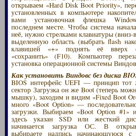
открываем «Hard Disk Boot Priority», пе
установленных в компьютере накопите
вами установочная флешка Windo
последнем месте. Чтобы система начала
неё, нужно стрелками клавиатуры (вниз-
выделенную область (выбрать flash нако
клавишей «+» поднять её вверх 
«сохранить» (F10). Компьютер пере
установка операционной системы Виндовс
Как установить Виндовс без диска BIO
BIOS интерфейс UEFI — принцип тот
сектор Загрузка он же Boot (теперь мож
мышку), заходим и видим «Fixed Boot Or
много «Boot Option» — последовательн
загрузки. Выбираем «Boot Option #1»
здесь указан SSD или жесткий дис
начинается загрузка ОС. В откр
выбираете надпись начинающуюся с