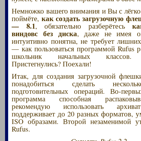
Немножко вашего внимания и Вы с лёгко
как создать загрузочную фле
поймёте,
— 8.1
ка
, обязательно разберётесь
виндовс без диска
, даже не имея о
интуитивно понятна, не требует лишни
— как пользоваться программой Rufus р
школьник начальных классов. З
Пристегнулись? Поехали!
Итак, для создания загрузочной флеш
понадобиться сделать нескол
подготовительных операций. Во-перв
программа способная распаковыв
рекомендую использовать архи
поддерживает до 20 разных форматов, ум
ISO образами. Второй незаменимой ут
Rufus.
Скачать Rufus 2.2
.