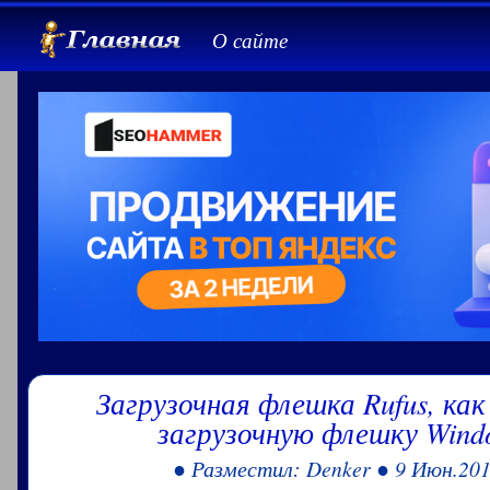
О сайте
Загрузочная флешка Rufus, как
загрузочную флешку Wind
● Разместил: Denker ● 9 Июн.20