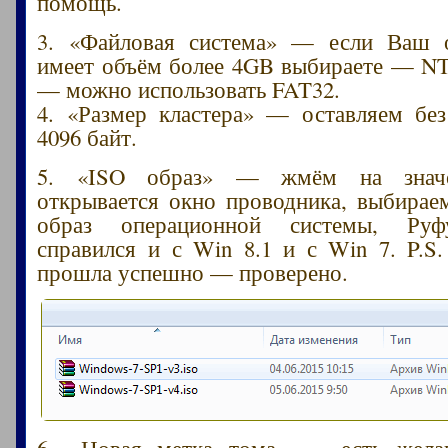
помощь.
3. «Файловая система» — если Ваш 
имеет объём более 4GB выбираете — N
— можно использовать FAT32.
4. «Размер кластера» — оставляем бе
4096 байт.
5. «ISO образ» — жмём на значо
открывается окно проводника, выбира
образ операционной системы, Руф
справился и с Win 8.1 и с Win 7. P.S
прошла успешно — проверено.
6. «Новая метка тома» — есть желан