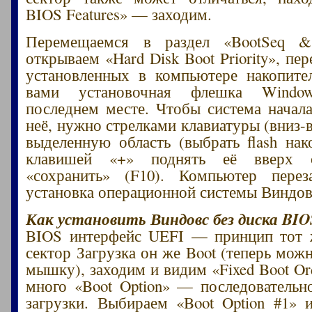
BIOS Features» — заходим.
Перемещаемся в раздел «BootSeq & 
открываем «Hard Disk Boot Priority», пе
установленных в компьютере накопите
вами установочная флешка Windo
последнем месте. Чтобы система начала
неё, нужно стрелками клавиатуры (вниз-
выделенную область (выбрать flash нако
клавишей «+» поднять её вверх 
«сохранить» (F10). Компьютер пере
установка операционной системы Виндовс
Как установить Виндовс без диска BIO
BIOS интерфейс UEFI — принцип тот
сектор Загрузка он же Boot (теперь мож
мышку), заходим и видим «Fixed Boot Or
много «Boot Option» — последовательн
загрузки. Выбираем «Boot Option #1»