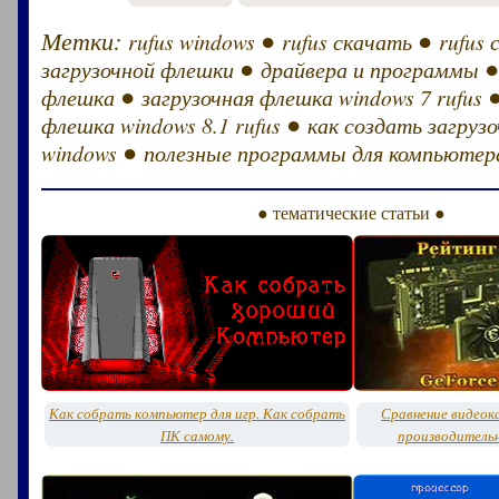
Метки:
●
●
rufus windows
rufus скачать
rufus 
●
загрузочной флешки
драйвера и программы
●
флешка
загрузочная флешка windows 7 rufus
●
флешка windows 8.1 rufus
как создать загруз
●
windows
полезные программы для компьютер
● тематические статьи ●
Как собрать компьютер для игр. Как собрать
Сравнение видеок
ПК самому.
производитель