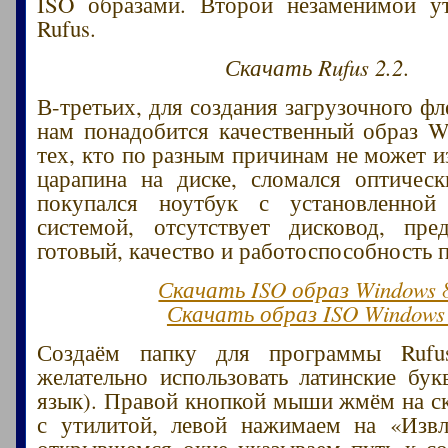
ISO образами. Второй незаменимой ут
Rufus.
Скачать Rufus 2.2
.
В-третьих, для создания загрузочного ф
нам понадобится качественный образ Wi
тех, кто по разным причинам не может и
царапина на диске, сломался оптическ
покупался ноутбук с установленной
системой, отсутствует дисковод, пре
готовый, качество и работоспособность 
Скачать ISO образ Windows 
Скачать образ ISO Windows
Создаём папку для программы Rufu
желательно использовать латинские бук
язык). Правой кнопкой мыши жмём на с
с утилитой, левой нажимаем на «Извл
открывшемся окне указываем путь к со