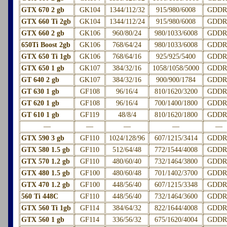
GTX 670 2 gb
GK104
1344/112/32
915/980/6008
GDDR
GTX 660 Ti 2gb
GK104
1344/112/24
915/980/6008
GDDR
GTX 660 2 gb
GK106
960/80/24
980/1033/6008
GDDR
650Ti Boost 2gb
GK106
768/64/24
980/1033/6008
GDDR
GTX 650 Ti 1gb
GK106
768/64/16
925/925/5400
GDDR
GTX 650 1 gb
GK107
384/32/16
1058/1058/5000
GDDR
GT 640 2 gb
GK107
384/32/16
900/900/1784
GDDR
GT 630 1 gb
GF108
96/16/4
810/1620/3200
GDDR
GT 620 1 gb
GF108
96/16/4
700/1400/1800
GDDR
GT 610 1 gb
GF119
48/8/4
810/1620/1800
GDDR
—
—
—
—
—
GTX 590 3 gb
GF110
1024/128/96
607/1215/3414
GDDR
GTX 580 1.5 gb
GF110
512/64/48
772/1544/4008
GDDR
GTX 570 1.2 gb
GF110
480/60/40
732/1464/3800
GDDR
GTX 480 1.5 gb
GF100
480/60/48
701/1402/3700
GDDR
GTX 470 1.2 gb
GF100
448/56/40
607/1215/3348
GDDR
560 Ti 448C
GF110
448/56/40
732/1464/3600
GDDR
GTX 560 Ti 1gb
GF114
384/64/32
822/1644/4008
GDDR
GTX 560 1 gb
GF114
336/56/32
675/1620/4004
GDDR