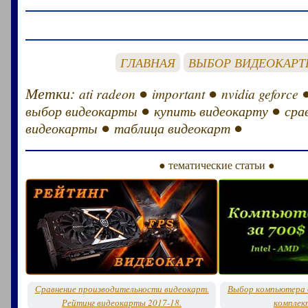
ГЛАВНАЯ
ВЫБОР ВИДЕОКАР
Метки:
●
●
ati radeon
important
nvidia geforce
●
●
выбор видеокарты
купить видеокарту
сра
●
●
видеокарты
таблица видеокарт
● тематические статьи ●
Сравнение производительности видеокарт.
Выбор компьютера д
Рейтинг видеокарты 2017-18.
комплек