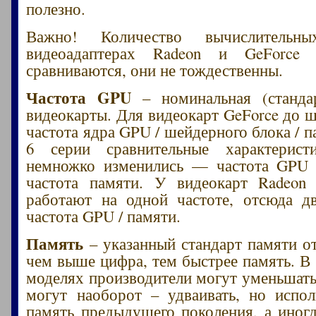
полезно.
Важно! Количество вычислительн
видеоадаптерах Radeon и GeForce
сравниваются, они не тождественны.
Частота GPU
– номинальная (стандар
видеокарты. Для видеокарт GeForce до 
частота ядра GPU / шейдерного блока / 
6 серии сравнительные характерист
немножко изменились — частота GPU /
частота памяти. У видеокарт Radeon
работают на одной частоте, отсюда д
частота GPU / памяти.
Память
– указанный стандарт памяти от
чем выше цифра, тем быстрее память. В
моделях производители могут уменьшать
могут наоборот – удваивать, но испо
память предыдущего поколения, а иногд