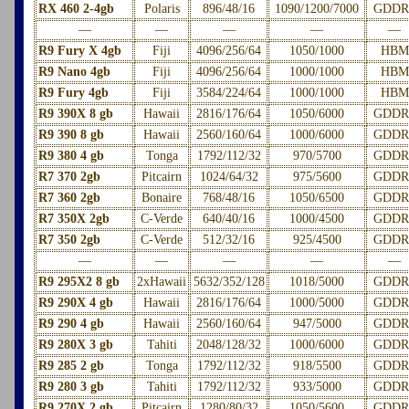
RX 460 2-4gb
Polaris
896/48/16
1090/1200/7000
GDDR
—
—
—
—
—
R9 Fury X 4gb
Fiji
4096/256/64
1050/1000
HBM
R9 Nano 4gb
Fiji
4096/256/64
1000/1000
HBM
R9 Fury 4gb
Fiji
3584/224/64
1000/1000
HBM
R9 390X 8 gb
Hawaii
2816/176/64
1050/6000
GDDR
R9 390 8 gb
Hawaii
2560/160/64
1000/6000
GDDR
R9 380 4 gb
Tonga
1792/112/32
970/5700
GDDR
R7 370 2gb
Pitcairn
1024/64/32
975/5600
GDDR
R7 360 2gb
Bonaire
768/48/16
1050/6500
GDDR
R7 350X 2gb
C-Verde
640/40/16
1000/4500
GDDR
R7 350 2gb
C-Verde
512/32/16
925/4500
GDDR
—
—
—
—
—
R9 295X2 8 gb
2xHawaii
5632/352/128
1018/5000
GDDR
R9 290X 4 gb
Hawaii
2816/176/64
1000/5000
GDDR
R9 290 4 gb
Hawaii
2560/160/64
947/5000
GDDR
R9 280X 3 gb
Tahiti
2048/128/32
1000/6000
GDDR
R9 285 2 gb
Tonga
1792/112/32
918/5500
GDDR
R9 280 3 gb
Tahiti
1792/112/32
933/5000
GDDR
R9 270X 2 gb
Pitcairn
1280/80/32
1050/5600
GDDR