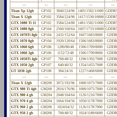
—
—
—
—
—
Titan Xp 12gb
GP102
3840/224/96
1405/1582/11000
GDDR
Titan X 12gb
GP102
3584/224/96
1417/1530/10000
GDDR
GTX 1080 Ti 11
GP102
3584/224/88
1481/1582/11000
GDDR
GTX 1080 8gb
GP104
2560/160/64
1607/1733/10000
GDDR
GTX 1070Ti 8gb
GP104
2432/152/64
1607/1683/8000
GDDR
GTX 1070 8gb
GP104
1920/120/64
1506/1683/8000
GDDR
GTX 1060 6gb
GP106
1280/80/48
1506/1709/8000
GDDR
GTX 1060 3gb
GP106
1152/72/48
1506/1709/8000
GDDR
GTX 1050Ti 4gb
GP107
768/48/32
1290/1392/7008
GDDR
GTX 1050 2gb
GP107
640/40/32
1354/1455/7008
GDDR
GT 1030 2gb
GP108
384/24/16
1227/1468/6008
GDDR
—
—
—
—
—
Titan X 12gb
GM200
3072/192/96
1000/1075/7000
GDDR
GTX 980 Ti 4gb
GM200
2816/176/96
1000/1075/7000
GDDR
GTX 980 4 gb
GM204
2048/104/64
1126/1216/7000
GDDR
GTX 970 4 gb
GM204
1664/104/56
1050/1178/7000
GDDR
GTX 960 2 gb
GM206
1024/64/32
1126/1178/7000
GDDR
GTX 950 2 gb
GM206
768/48/32
1024/1188/6600
GDDR