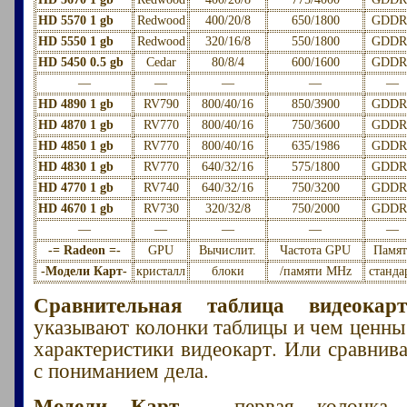
HD 5570 1 gb
Redwood
400/20/8
650/1800
GDDR
HD 5550 1 gb
Redwood
320/16/8
550/1800
GDDR
HD 5450 0.5 gb
Cedar
80/8/4
600/1600
GDDR
—
—
—
—
—
HD 4890 1 gb
RV790
800/40/16
850/3900
GDDR
HD 4870 1 gb
RV770
800/40/16
750/3600
GDDR
HD 4850 1 gb
RV770
800/40/16
635/1986
GDDR
HD 4830 1 gb
RV770
640/32/16
575/1800
GDDR
HD 4770 1 gb
RV740
640/32/16
750/3200
GDDR
HD 4670 1 gb
RV730
320/32/8
750/2000
GDDR
—
—
—
—
—
-= Radeon =-
GPU
Вычислит.
Частота GPU
Памят
-Модели Карт-
кристалл
блоки
/памяти MHz
станда
Сравнительная таблица видеокар
указывают колонки таблицы и чем ценны
характеристики видеокарт. Или сравнив
с пониманием дела.
Модели Карт
– первая колонка у