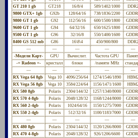
GT 210 1 gb
GT218
16/8/4
589/1402/1000
DDR
9800 GTX+ 1gb
G92b
128/64/16
738/1836/2200
GDDR
9800 GT 1 gb
G92
112/56/16
600/1500/1800
GDDR
9600 GT 1 gb
G94
64/32/16
650/1625/1800
GDDR
9500 GT 1 gb
G96
32/16/8
550/1400/1600
GDDR
8400 GS 512 mb
G86
16\8\4
450/900/800
DDR
—
—
—
—
—
-Модели Карт-
GPU
Вычислит.
Частота GPU
Памят
-= Radeon =-
кристалл
блоки
/памяти MHz
станда
—
—
—
—
—
RX Vega 64 8gb
Vega 10
4096/256/64
1274/1546/1890
HBM
RX Vega 56 8gb
Vega 10
3584/224/64
1156/1471/1600
HBM
RX 580 8gb
Polaris
2304/144/32
1257/1340/8000
GDDR
RX 570 4-8gb
Polaris
2048/128/32
1168/1244/8000
GDDR
RX 560 2-4gb
Polaris
1024/64/16
1150/1275/7000
GDDR
RX 550 2-4gb
Polaris
512/32/16
1100/1183/7000
GDDR
—
—
—
—
—
RX 480 8gb
Polaris
2304/144/32
1120/1266/8000
GDDR
RX 470 4-8gb
Polaris
2048/128/32
926/1206/6600
GDDR