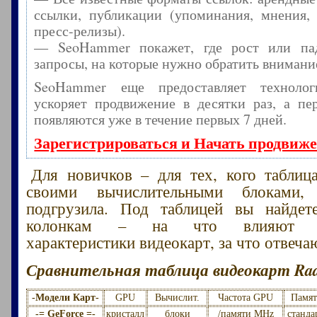
ссылки, публикации (упоминания, мнения, 
пресс-релизы).
— SeoHammer покажет, где рост или пад
запросы, на которые нужно обратить внимани
SeoHammer еще предоставляет технол
ускоряет продвижение в десятки раз, а пе
появляются уже в течение первых 7 дней.
Зарегистрироваться и Начать продвиж
Для новичков – для тех, кого таблиц
своими вычислительными блоками,
подгрузила. Под таблицей вы найдет
колонкам – на что влияют ср
характеристики видеокарт, за что отвеча
Сравнительная таблица видеокарт Rad
-Модели Карт-
GPU
Вычислит.
Частота GPU
Памят
-= GeForce =-
кристалл
блоки
/памяти MHz
станда