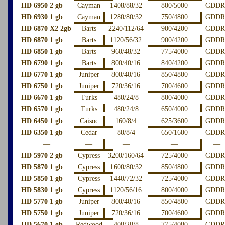
HD 6950 2 gb
Cayman
1408/88/32
800/5000
GDDR
HD 6930 1 gb
Cayman
1280/80/32
750/4800
GDDR
HD 6870 X2 2gb
Barts
2240/112/64
900/4200
GDDR
HD 6870 1 gb
Barts
1120/56/32
900/4200
GDDR
HD 6850 1 gb
Barts
960/48/32
775/4000
GDDR
HD 6790 1 gb
Barts
800/40/16
840/4200
GDDR
HD 6770 1 gb
Juniper
800/40/16
850/4800
GDDR
HD 6750 1 gb
Juniper
720/36/16
700/4600
GDDR
HD 6670 1 gb
Turks
480/24/8
800/4000
GDDR
HD 6570 1 gb
Turks
480/24/8
650/4000
GDDR
HD 6450 1 gb
Caisoc
160/8/4
625/3600
GDDR
HD 6350 1 gb
Cedar
80/8/4
650/1600
GDDR
—
—
—
—
—
HD 5970 2 gb
Cypress
3200/160/64
725/4000
GDDR
HD 5870 1 gb
Cypress
1600/80/32
850/4800
GDDR
HD 5850 1 gb
Cypress
1440/72/32
725/4000
GDDR
HD 5830 1 gb
Cypress
1120/56/16
800/4000
GDDR
HD 5770 1 gb
Juniper
800/40/16
850/4800
GDDR
HD 5750 1 gb
Juniper
720/36/16
700/4600
GDDR
HD 5670 1 gb
Redwood
400/20/8
775/4000
GDDR