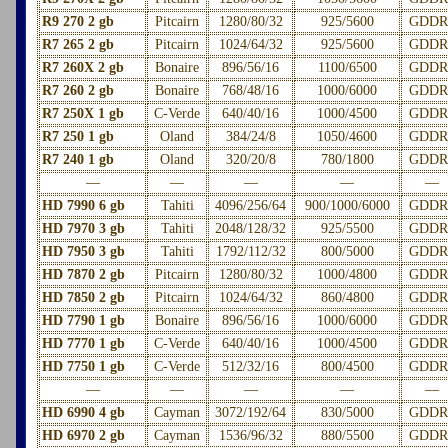
R9 270 2 gb
Pitcairn
1280/80/32
925/5600
GDDR
R7 265 2 gb
Pitcairn
1024/64/32
925/5600
GDDR
R7 260X 2 gb
Bonaire
896/56/16
1100/6500
GDDR
R7 260 2 gb
Bonaire
768/48/16
1000/6000
GDDR
R7 250X 1 gb
C-Verde
640/40/16
1000/4500
GDDR
R7 250 1 gb
Oland
384/24/8
1050/4600
GDDR
R7 240 1 gb
Oland
320/20/8
780/1800
GDDR
—
—
—
—
—
HD 7990 6 gb
Tahiti
4096/256/64
900/1000/6000
GDDR
HD 7970 3 gb
Tahiti
2048/128/32
925/5500
GDDR
HD 7950 3 gb
Tahiti
1792/112/32
800/5000
GDDR
HD 7870 2 gb
Pitcairn
1280/80/32
1000/4800
GDDR
HD 7850 2 gb
Pitcairn
1024/64/32
860/4800
GDDR
HD 7790 1 gb
Bonaire
896/56/16
1000/6000
GDDR
HD 7770 1 gb
C-Verde
640/40/16
1000/4500
GDDR
HD 7750 1 gb
C-Verde
512/32/16
800/4500
GDDR
—
—
—
—
—
HD 6990 4 gb
Cayman
3072/192/64
830/5000
GDDR
HD 6970 2 gb
Cayman
1536/96/32
880/5500
GDDR