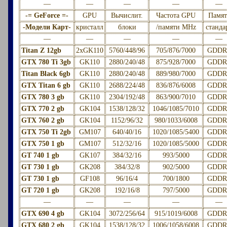
—
—
—
—
—
-= GeForce =-
GPU
Вычислит.
Частота GPU
Памят
-Модели Карт-
кристалл
блоки
/памяти MHz
станда
—
—
—
—
—
Titan Z 12gb
2xGK110
5760/448/96
705/876/7000
GDDR
GTX 780 Ti 3gb
GK110
2880/240/48
875/928/7000
GDDR
Titan Black 6gb
GK110
2880/240/48
889/980/7000
GDDR
GTX Titan 6 gb
GK110
2688/224/48
836/876/6008
GDDR
GTX 780 3 gb
GK110
2304/192/48
863/900/7010
GDDR
GTX 770 2 gb
GK104
1538/128/32
1046/1085/7010
GDDR
GTX 760 2 gb
GK104
1152/96/32
980/1033/6008
GDDR
GTX 750 Ti 2gb
GM107
640/40/16
1020/1085/5400
GDDR
GTX 750 1 gb
GM107
512/32/16
1020/1085/5000
GDDR
GT 740 1 gb
GK107
384/32/16
993/5000
GDDR
GT 730 1 gb
GK208
384/32/8
902/5000
GDDR
GT 730 1 gb
GF108
96/16/4
700/1800
GDDR
GT 720 1 gb
GK208
192/16/8
797/5000
GDDR
—
—
—
—
—
GTX 690 4 gb
GK104
3072/256/64
915/1019/6008
GDDR
GTX 680 2 gb
GK104
1538/128/32
1006/1058/6008
GDDR