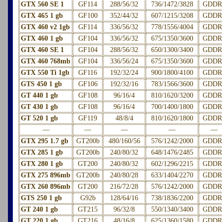
GTX 560 SE 1
GF114
288/56/32
736/1472/3828
GDDR
GTX 465 1 gb
GF100
352/44/32
607/1215/3208
GDDR
GTX 460 v2 1gb
GF114
336/56/32
778/1556/4004
GDDR
GTX 460 1 gb
GF104
336/56/32
675/1350/3600
GDDR
GTX 460 SE 1
GF104
288/56/32
650/1300/3400
GDDR
GTX 460 768mb
GF104
336/56/24
675/1350/3600
GDDR
GTX 550 Ti 1gb
GF116
192/32/24
900/1800/4100
GDDR
GTS 450 1 gb
GF106
192/32/16
783/1566/3600
GDDR
GT 440 1 gb
GF108
96/16/4
810/1620/3200
GDDR
GT 430 1 gb
GF108
96/16/4
700/1400/1800
GDDR
GT 520 1 gb
GF119
48/8/4
810/1620/1800
GDDR
—
—
—
—
—
GTX 295 1.7 gb
GT200b
480/160/56
576/1242/2000
GDDR
GTX 285 1 gb
GT200b
240/80/32
648/1476/2485
GDDR
GTX 280 1 gb
GT200
240/80/32
602/1296/2215
GDDR
GTX 275 896mb
GT200b
240/80/28
633/1404/2270
GDDR
GTX 260 896mb
GT200
216/72/28
576/1242/2000
GDDR
GTS 250 1 gb
G92b
128/64/16
738/1836/2200
GDDR
GT 240 1 gb
GT215
96/32/8
550/1340/3400
GDDR
GT 220 1 gb
GT216
48/16/8
625/1360/1580
GDDR