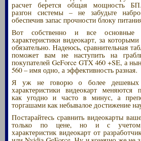
расчет берется общая мощность БП
разгон системы – не забудьте набро
обеспечив запас прочности блоку питани
Вот собственно и все основные с
характеристики видеокарт, за которыми
обязательно. Надеюсь, сравнительная та
поможет вам не наступить на граб
покупателей GeForce GTX 460 +SE, а ны
560 – имя одно, а эффективность разная.
Я уж не говорю о более дешевых 
характеристики видеокарт меняются п
как угодно и часто в минус, а преп
торгашами как небывалое достижение нау
Постарайтесь сравнить видеокарты ваше
только по цене, но и с учетом 
характеристик видеокарт от разработч
или Nvidia GeForce. Ну и конечно же не з