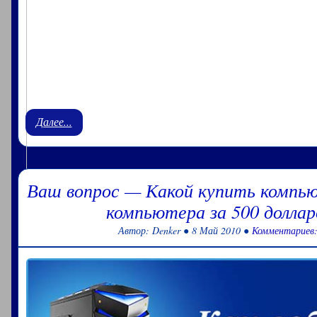
Далее...
Ваш вопрос — Какой купить компь
компьютера за 500 доллар
Автор: Denker ● 8 Май 2010 ●
Комментариев:
Best graphics card – лучшие игровые видеокарты. Какую 
игры, какая видеокарта лучше для игр. Как выбрать лучш
лучшей видеокарты для современных игр. Best video
Приветствую тебя человек разумн.....