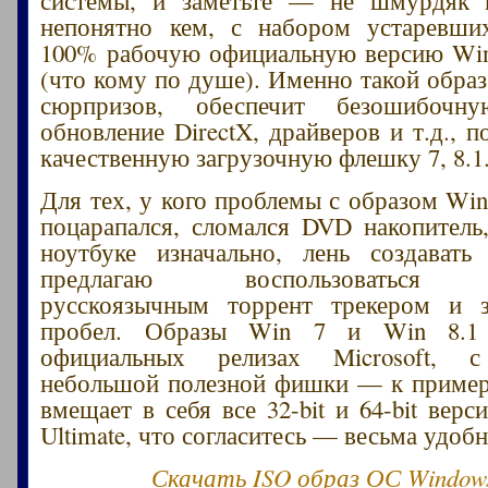
непонятно кем, с набором устаревши
100% рабочую официальную версию Win
(что кому по душе). Именно такой образ
сюрпризов, обеспечит безошибоч
обновление DirectX, драйверов и т.д., п
качественную загрузочную флешку 7, 8.1
Для тех, у кого проблемы с образом Win
поцарапался, сломался DVD накопитель,
ноутбуке изначально, лень создавать
предлагаю воспользоваться 
русскоязычным торрент трекером и з
пробел. Образы Win 7 и Win 8.1
официальных релизах Microsoft, с
небольшой полезной фишки — к пример
вмещает в себя все 32-bit и 64-bit верси
Ultimate, что согласитесь — весьма удобн
Скачать ISO образ ОС Windows