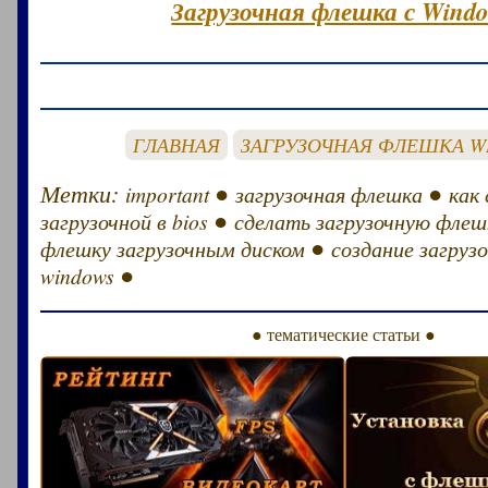
Загрузочная флешка с Windo
ГЛАВНАЯ
ЗАГРУЗОЧНАЯ ФЛЕШКА W
Метки:
●
●
important
загрузочная флешка
как
●
загрузочной в bios
сделать загрузочную флеш
●
флешку загрузочным диском
создание загруз
●
windows
● тематические статьи ●