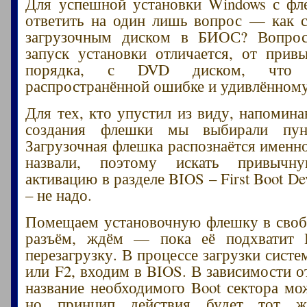
Для успешной установки Windows с фл
ответить на один лишь вопрос — как 
загрузочным диском в БИОС? Вопро
запуск установки отличается, от прив
порядка, с DVD диском, что 
распространённой ошибке и удивлённому
Для тех, кто упустил из виду, напомина
создания флешки мы выбирали пу
Загрузочная флешка распознаётся именно
назвали, поэтому искать привыч
активацию в разделе BIOS – First Boot Dev
– не надо.
Помещаем установочную флешку в своб
разъём, ждём — пока её подхватит
перезагрузку. В процессе загрузки сист
или F2, входим в BIOS. В зависимости 
название необходимого Boot сектора мож
но принцип действия будет тот ж