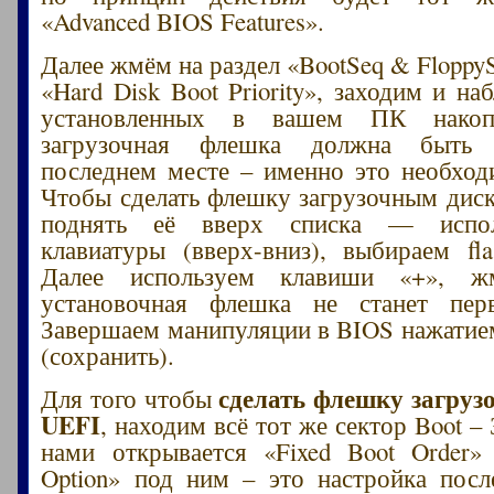
«Advanced BIOS Features».
Далее жмём на раздел «BootSeq & Floppy
«Hard Disk Boot Priority», заходим и н
установленных в вашем ПК накоп
загрузочная флешка должна быть
последнем месте – именно это необход
Чтобы сделать флешку загрузочным дис
поднять её вверх списка — испол
клавиатуры (вверх-вниз), выбираем fla
Далее используем клавиши «+», 
установочная флешка не станет пер
Завершаем манипуляции в BIOS нажатие
(сохранить).
сделать флешку загруз
Для того чтобы
UEFI
, находим всё тот же сектор Boot – 
нами открывается «Fixed Boot Order»
Option» под ним – это настройка посл