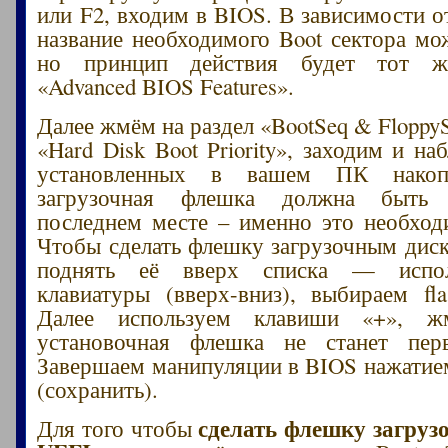
или F2, входим в BIOS. В зависимости 
название необходимого Boot сектора мож
но принцип действия будет тот ж
«Advanced BIOS Features».
Далее жмём на раздел «BootSeq & Floppy
«Hard Disk Boot Priority», заходим и н
установленных в вашем ПК накоп
загрузочная флешка должна быть
последнем месте – именно это необход
Чтобы сделать флешку загрузочным дис
поднять её вверх списка — испол
клавиатуры (вверх-вниз), выбираем fla
Далее используем клавиши «+», 
установочная флешка не станет пер
Завершаем манипуляции в BIOS нажатие
(сохранить).
сделать флешку загруз
Для того чтобы