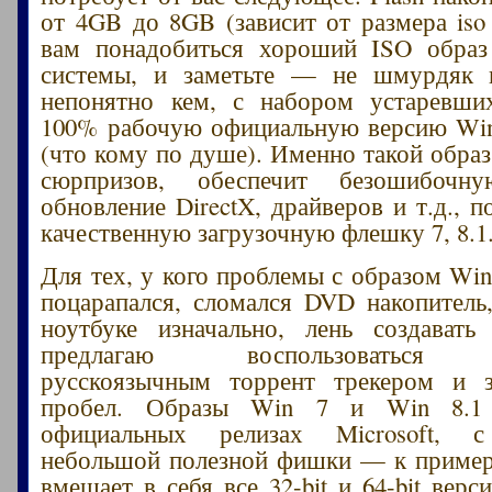
от 4GB до 8GB (зависит от размера iso 
вам понадобиться хороший ISO образ
системы, и заметьте — не шмурдяк 
непонятно кем, с набором устаревши
100% рабочую официальную версию Win
(что кому по душе). Именно такой образ
сюрпризов, обеспечит безошибоч
обновление DirectX, драйверов и т.д., п
качественную загрузочную флешку 7, 8.1
Для тех, у кого проблемы с образом Win
поцарапался, сломался DVD накопитель,
ноутбуке изначально, лень создавать
предлагаю воспользоваться 
русскоязычным торрент трекером и з
пробел. Образы Win 7 и Win 8.1
официальных релизах Microsoft, с
небольшой полезной фишки — к пример
вмещает в себя все 32-bit и 64-bit верси