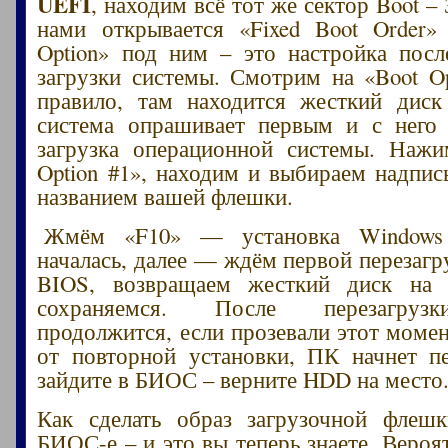
UEFI
, находим всё тот же сектор Boot – 
нами открывается «Fixed Boot Order»
Option» под ним – это настройка посл
загрузки системы. Смотрим на «Boot Op
правило, там находится жесткий диск
система опрашивает первым и с него 
загрузка операционной системы. Нажи
Option #1», находим и выбираем надпис
названием вашей флешки.
Жмём «F10» — установка Window
началась, далее — ждём первой перезагр
BIOS, возвращаем жесткий диск на 
сохраняемся. После перезагрузк
продолжится, если прозевали этот момен
от повторной установки, ПК начнет пе
зайдите в БИОС – верните HDD на место
Как сделать образ загрузочной флеш
БИОС-е – и это вы теперь знаете. Вероя