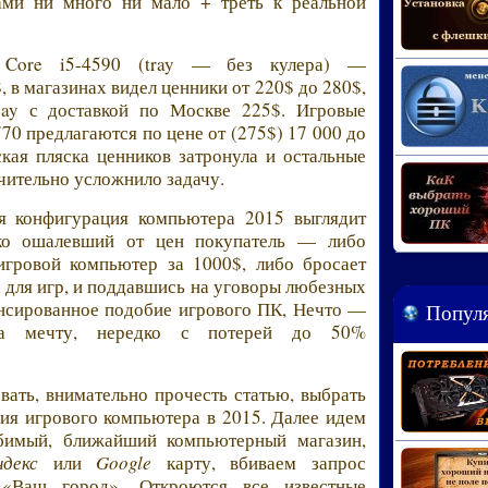
ами ни много ни мало + треть к реальной
l Core i5-4590 (tray — без кулера) —
 в магазинах видел ценники от 220$ до 280$,
ay с доставкой по Москве 225$. Игровые
70 предлагаются по цене от (275$) 17 000 до
кая пляска ценников затронула и остальные
чительно усложнило задачу.
я конфигурация компьютера 2015 выглядит
дко ошалевший от цен покупатель — либо
игровой компьютер за 1000$, либо бросает
для игр, и поддавшись на уговоры любезных
ансированное подобие игрового ПК, Нечто —
Популя
а мечту, нередко с потерей до 50%
ать, внимательно прочесть статью, выбрать
ия игрового компьютера в 2015. Далее идем
имый, ближайший компьютерный магазин,
ндекс
или
Google
карту, вбиваем запрос
«Ваш город». Откроются все известные