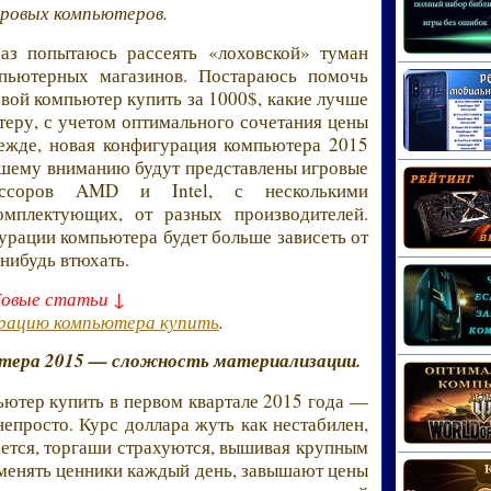
гровых компьютеров.
раз попытаюсь рассеять «лоховской» туман
пьютерных магазинов. Постараюсь помочь
овой компьютер купить за 1000$, какие лучше
еру, с учетом оптимального сочетания цены
режде, новая конфигурация компьютера 2015
ашему вниманию будут представлены игровые
ссоров AMD и Intel, с несколькими
омплектующих, от разных производителей.
рации компьютера будет больше зависеть от
-нибудь втюхать.
Новые статьи ↓
рацию компьютера купить
.
ютера 2015 — сложность материализации.
ютер купить в первом квартале 2015 года —
непросто. Курс доллара жуть как нестабилен,
ется, торгаши страхуются, вышивая крупным
 менять ценники каждый день, завышают цены