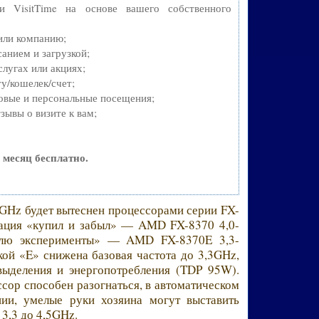
си VisitTime на основе вашего собственного
 или компанию;
анием и загрузкой;
лугах или акциях;
у/кошелек/счет;
овые и персональные посещения;
зывы о визите к вам;
 месяц бесплатно.
GHz будет вытеснен процессорами серии FX-
кация «купил и забыл» — AMD FX-8370 4,0-
лю эксперименты» — AMD FX-8370E 3,3-
ой «E» снижена базовая частота до 3,3GHz,
выделения и энергопотребления (TDP 95W).
сор способен разогнаться, в автоматическом
ии, умелые руки хозяина могут выставить
 3,3 до 4,5GHz.