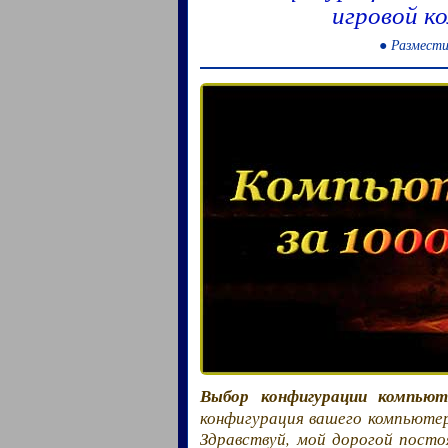
игровой к
● Размести
Выбор конфигурации компьют
конфигурация вашего компьютера
Здравствуй, мой дорогой посто