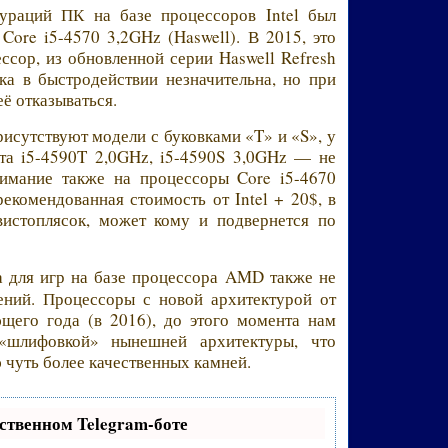
ураций ПК на базе процессоров Intel был
ore i5-4570 3,2GHz (Haswell). В 2015, это
ссор, из обновленной серии Haswell Refresh
ка в быстродействии незначительна, но при
её отказываться.
рисутствуют модели с буковками «T» и «S», у
ота i5-4590T 2,0GHz, i5-4590S 3,0GHz — не
имание также на процессоры Core i5-4670
рекомендованная стоимость от Intel + 20$, в
истоплясок, может кому и подвернется по
 для игр на базе процессора AMD также не
ений. Процессоры с новой архитектурой от
щего года (в 2016), до этого момента нам
«шлифовкой» нынешней архитектуры, что
 чуть более качественных камней.
ственном Telegram-боте