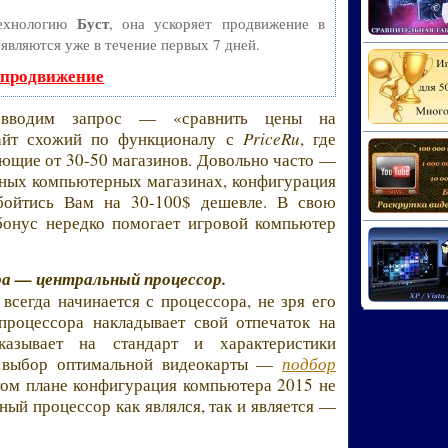
Буст
технологию
, она ускоряет продвижение в
оявляются уже в течение первых 7 дней.
 продвижение
 вводим запрос — «сравнить цены на
айт схожий по функционалу с
PriceRu
, где
ющие от 30-50 магазинов. Довольно часто —
зных компьютерных магазинах, конфигурация
бойтись Вам на 30-100$ дешевле. В свою
бонус нередко помогает игровой компьютер
а — центральный процессор.
сегда начинается с процессора, не зря его
процессора накладывает свой отпечаток на
казывает на стандарт и характеристики
а выбор оптимальной видеокарты —
подбор
этом плане конфигурация компьютера 2015 не
ный процессор как являлся, так и является —