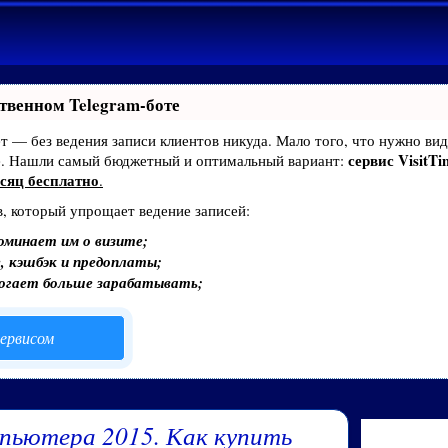
твенном Telegram-боте
ает — без ведения записи клиентов никуда. Мало того, что нужно вид
сервис VisitTi
е. Нашли самый бюджетный и оптимальный вариант:
сяц бесплатно
.
в, который упрощает ведение записей:
оминает им о визите;
, кэшбэк и предоплаты;
могает больше зарабатывать;
ервисом
пьютера 2015. Как купить