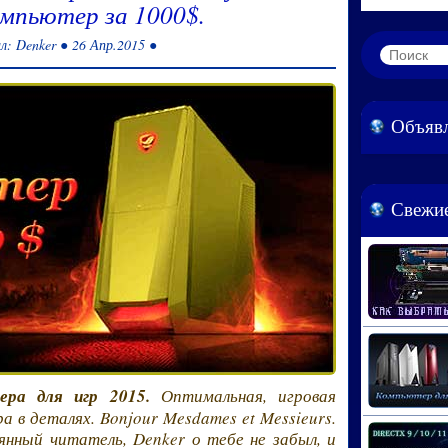
омпьютер за 1000$.
л: Denker ● 26 Апр.2015 ●
Объяв
Свежие
ера для игр 2015.
Оптимальная, игровая
 в деталях. Bonjour Mesdames et Messieurs.
янный читатель, Denker о тебе не забыл, и