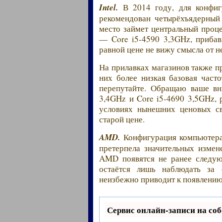
Intel.
В 2014 году, для конфиг
рекомендован четырёхъядерный C
место займет центральный проце
— Core i5-4590 3,3GHz, прибав
равной цене не вижу смысла от н
На прилавках магазинов также п
них более низкая базовая част
перепутайте. Обращаю ваше вн
3,4GHz и Core i5-4690 3,5GHz, 
условиях нынешних ценовых св
старой цене.
AMD.
Конфигурация компьютера
претерпела значительных измен
AMD появятся не ранее следую
остаётся лишь наблюдать за 
неизбежно приводит к появлению
Сервис онлайн-записи на соб