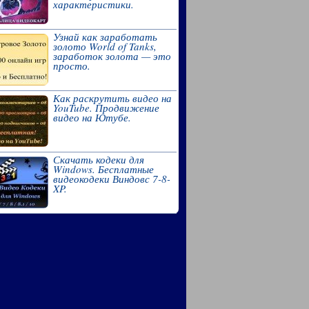
характеристики.
Узнай как заработать
золото World of Tanks,
заработок золота — это
просто.
Как раскрутить видео на
YouTube. Продвижение
видео на Ютубе.
Скачать кодеки для
Windows. Бесплатные
видеокодеки Виндовс 7-8-
XP.