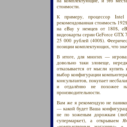
на комплектующие, и это мест
стоимости.
К примеру, процессор Inte
рекомендованная стоимость 192$,
на eBay у немцев от 180$, eB
видеокарты серии GeForce GTX 7
25 000 рублей (400$). Фееричес
позиции комплектующих, что зна
В итоге, для многих — игрова
довольно таки зловеще, нере
отказывается от мысли купить 
выбор конфигурации компьютера 
консультантов, покупает несбал
и отдалённо не похожее н
производительности.
Вам же я рекомендую не паников
— какой будет Ваша конфигурац
не по хоженым дорожкам (люб
супермаркет), а открываем
Я
«компьютерные магазины» + 