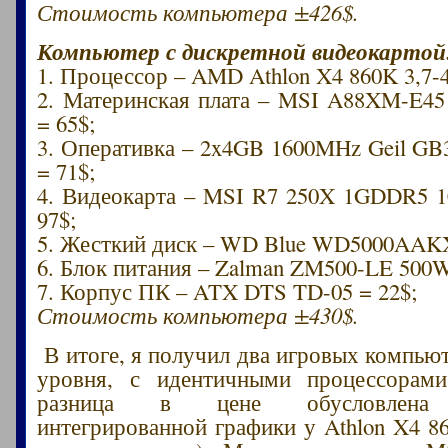
Стоимость компьютера ±426$.
Компьютер с дискретной видеокартой
1. Процессор – AMD Athlon X4 860K 3,7-
2. Материнская плата – MSI A88XM-E45
= 65$;
3. Оперативка – 2x4GB 1600MHz Geil 
= 71$;
4. Видеокарта – MSI R7 250X 1GDDR5 
97$;
5. Жесткий диск – WD Blue WD5000AAKX
6. Блок питания – Zalman ZM500-LE 500W
7. Корпус ПК – ATX DTS TD-05 = 22$;
Стоимость компьютера ±430$.
В итоге, я получил два игровых компью
уровня, с идентичными процессорам
разница в цене обусловлена 
интегрированной графики у Athlon X4 8