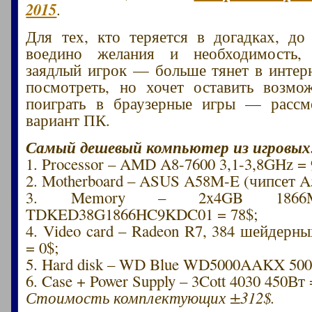
2015
.
Для тех, кто теряется в догадках, до
воедино желания и необходимость,
заядлый игрок — больше тянет в интер
посмотреть, но хочет оставить возмо
поиграть в браузерные игры — рассм
вариант ПК.
Самый дешевый компьютер из игровых
1. Processor – AMD A8-7600 3,1-3,8GHz = 
2. Motherboard – ASUS A58M-E (чипсет A5
3. Memory – 2x4GB 186
TDKED38G1866HC9KDC01 = 78$;
4. Video card – Radeon R7, 384 шейдерн
= 0$;
5. Hard disk – WD Blue WD5000AAKX 500
6. Case + Power Supply – 3Cott 4030 450Вт 
Стоимость комплектующих ±312$.