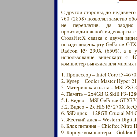
С другой стороны, до недавнего
760 (285$) позволял заметно об
не переплатив, да заодно
производительной видеокарты 
CrossFireX связка с двумя вид
позади видеокарту GeForce GTX
Radeon R9 290X (650$), а в у
использование видеокарт с 
компьютер выглядел для многих 
1. Процессор – Intel Core i5-467
2. Кулер – Cooler Master Hyper 2
3. Материнская плата – MSI Z87
4. Память – 2x4GB G.Skill F3-1
5.1. Видео – MSI GeForce GTX77
5.2. Видео – 2x HIS R9 270X I
6. SSD диск – 128GB Crucial M4
7. Жесткий диск – Western Digi
8. Блок питания – Chieftec Nitro
9. Корпус компьютера – Golden F