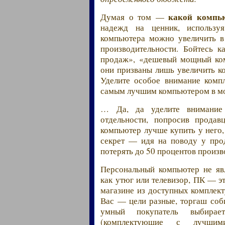
какой компь
Думая о том —
надежд на ценник, использу
компьютера можно увеличить в 
производительности. Бойтесь 
продаж», «дешевый мощный ко
они призваны лишь увеличить ко
Уделите особое внимание комп
самым лучшим компьютером в м
… Да, да уделите внимание
отдельности, попросив продав
компьютер лучше купить у него,
секрет — идя на поводу у про
потерять до 50 процентов произв
Персональный компьютер не яв
как утюг или телевизор, ПК — э
магазине из доступных комплект
Вас — цели разные, торгаш соб
умный покупатель выбира
(комплектующие с лучшими