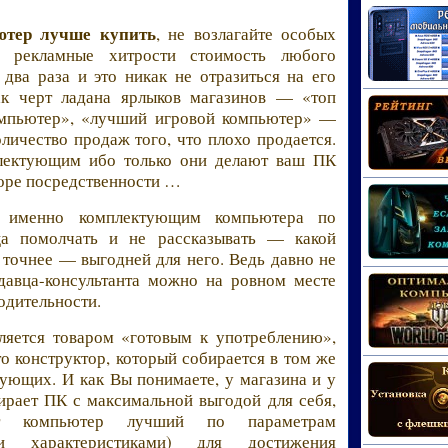
ютер лучше купить
, не возлагайте особых
я рекламные хитрости стоимость любого
два раза и это никак не отразиться на его
как черт ладана ярлыков магазинов — «топ
мпьютер», «лучший игровой компьютер» —
личество продаж того, что плохо продается.
лектующим ибо только они делают ваш ПК
оре посредственности …
 именно комплектующим компьютера по
ца помолчать и не рассказывать — какой
 точнее — выгодней для него. Ведь давно не
давца-консультанта можно на ровном месте
одительности.
ляется товаром «готовым к употреблению»,
то конструктор, который собирается в том же
ующих. И как Вы понимаете, у магазина и у
ирает ПК с максимальной выгодой для себя,
ет компьютер лучший по параметрам
 характеристиками) для достижения