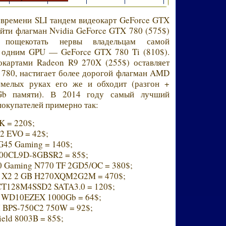
 времени SLI тандем видеокарт GeForce GTX
ойти флагман Nvidia GeForce GTX 780 (575$)
 пощекотать нервы владельцам самой
с одним GPU — GeForce GTX 780 Ti (810$).
еокартами Radeon R9 270X (255$) оставляет
 780, настигает более дорогой флагман AMD
мелых руках его же и обходит (разгон +
4Gb памяти). В 2014 году самый лучший
покупателей примерно так:
0K = 220$;
12 EVO = 42$;
-G45 Gaming = 140$;
2800CL9D-8GBSR2 = 85$;
0 Gaming N770 TF 2GD5/OC = 380$;
ceQ X2 2 GB H270XQM2G2M = 470$;
 CT128M4SSD2 SATA3.0 = 120$;
tal WD10EZEX 1000Gb = 64$;
 II BPS-750C2 750W = 92$;
ield 8003B = 85$;