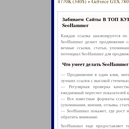
4770K (340$) + GeForce GTX 780 
Забиваем Сайты В ТОП КУ
SeoHammer
Каждая ссылка анализируется по
SeoHammer делает продвижение с
вечные ссылки, статьи, упоминан
потенциал SeoHammer для продвиже
Что умеет делать SeoHammer
— Продвижение в один клик, инте
лучших ссылок с высокой степенью
— Регулярная проверка качест
ежедневный пересчет показателей к
— Все известные форматы ссылок:
(упоминания, мнения, отзывы, стать
— SeoHammer покажет, где рост ил
обратить внимание.
SeoHammer еще предоставляет 