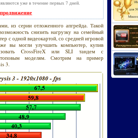
оявляются уже в течение первых 7 дней.
 продвижение
ами, из серии отложенного апгрейда. Такой
 возможность снизить нагрузку на семейный
ер с одной видеокартой, со средней игровой
зже вы могли улучшить компьютер, купив
зовать CrossFireX или SLI тандем с
й топовым моделям. Смотрим на пример
is 3.