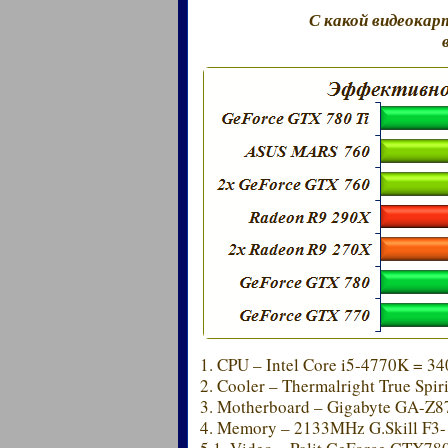
С какой видеока
1. CPU – Intel Core i5-4770K = 34
2. Cooler – Thermalright True Spir
3. Motherboard – Gigabyte GA-Z
4. Memory – 2133MHz G.Skill F