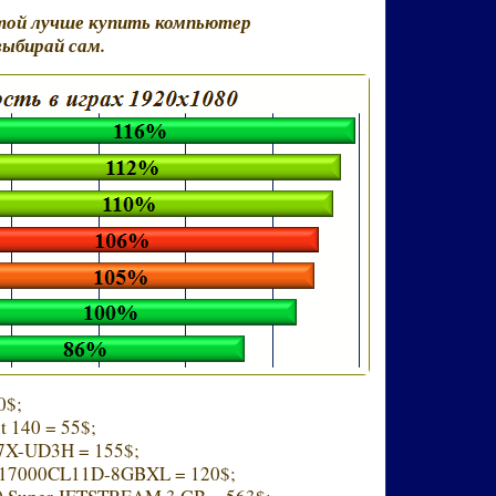
ртой лучше купить компьютер
выбирай сам.
0$;
it 140 = 55$;
87X-UD3H = 155$;
3-17000CL11D-8GBXL = 120$;