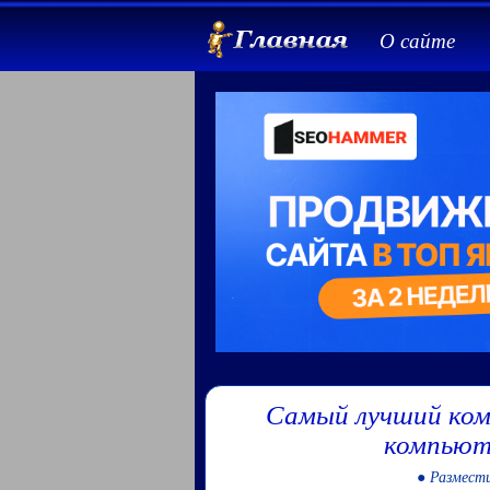
О сайте
Самый лучший ком
компьют
● Размести