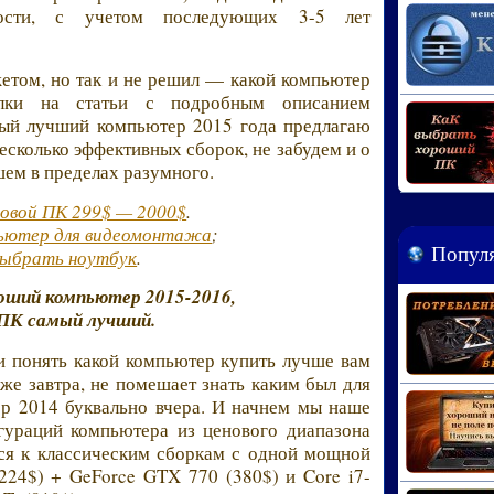
ьности, с учетом последующих 3-5 лет
жетом, но так и не решил — какой компьютер
ылки на статьи с подробным описанием
й лучший компьютер 2015 года предлагаю
есколько эффективных сборок, не забудем и о
ем в пределах разумного.
овой ПК 299$ — 2000$
.
ьютер для видеомонтажа
;
Популя
выбрать ноутбук
.
оший компьютер 2015-2016,
 ПК самый лучший.
и понять какой компьютер купить лучше вам
уже завтра, не помешает знать каким был для
р 2014 буквально вчера. И начнем мы наше
гураций компьютера из ценового диапазона
тся к классическим сборкам с одной мощной
224$) + GeForce GTX 770 (380$) и Core i7-