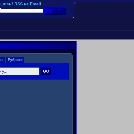
шись! RSS на Email
вы
Рубрики