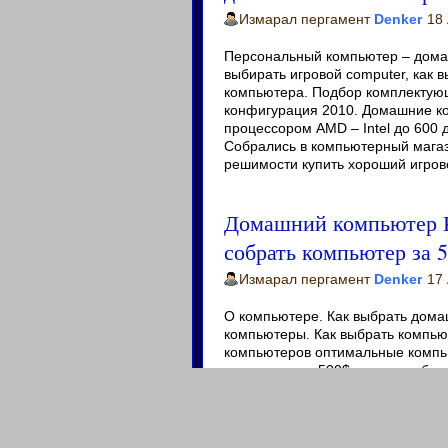
Измарал пергамент
Denker
18 
Персональный компьютер – домаш
выбирать игровой computer, как 
компьютера. Подбор комплектующ
конфигурация 2010. Домашние ко
процессором AMD – Intel до 600 
Собрались в компьютерный мага
решимости купить хороший игрово
Домашний компьютер К
собрать компьютер за 
Измарал пергамент
Denker
17 
О компьютере. Как выбрать дома
компьютеры. Как выбрать компью
компьютеров оптимальные компь
компьютер за 500$ или как собра
рублей).
Какой компьютер выбрать для иг
компьютер и как выбирают домаш