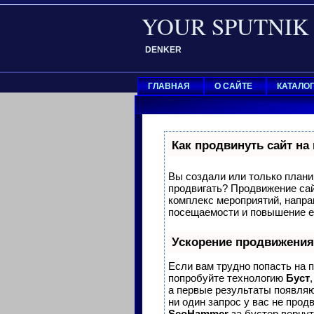
YOUR SPUTNIK
DENKER
ГЛАВНАЯ
О САЙТЕ
КАТАЛО
Как продвинуть сайт на
Вы создали или только планир
продвигать? Продвижение сай
комплекс мероприятий, напра
посещаемости и повышение ег
Ускорение продвижения
Если вам трудно попасть на 
попробуйте технологию
Буст
а первые результаты появляю
ни один запрос у вас не продв
SeoHammer
за бустер
вернут