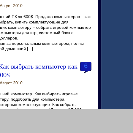
Август 2010
ний ПК за 600$. Продажа компьютеров – как
выбрать, купить комплектующие для
их компьютеру – собрать игровой компьютер
мпьютеры для игр, системный блок с
долларов.
зин за персональным компьютером, полны
й домашний [...]
ак выбрать компьютер как
6
500$
Август 2010
шний компьютер. Как выбирать игровые
теру, подобрать для компьютера,
ютерные комплектующие. Как собрать
ть игровой компьютер за 15 тысяч (15 000
р, работы и отдыха? Как выбирать домашний
ние компьютеры? Как выбирают [...]