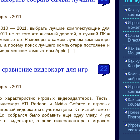
Послед
Как к
компь
прель 2011
Игров
может
2010 — 2011, выбрать лучшие комплектующие для
11 не от того что = самый дорогой, а лучший ПК =
Скачат
компьютер. Разговоры о самом лучшем компьютере
Direct
м, а посему поиск лучшего компьютера постоянен и
Как в
вые домашние компьютеры Apple […]
Мощны
Как ку
Конфи
сравнение видеокарт для игр
22
Компь
собрат
прель 2011
Игров
компь
р характеристик игровых видеоадаптеров. Тесты,
Как с
идеокарт ATI Radeon и Nvidia Geforce в игровых
собра
гровой видеокарты с учетом цены. К начатой теме о
Полез
г., собрался было добавить еще одну главу. И уж
Прогр
и о видеокарте, о роли видеоадаптера в игровом
Игров
систе