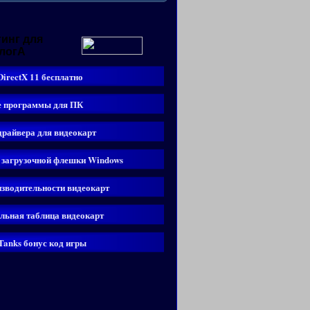
инг для
логА