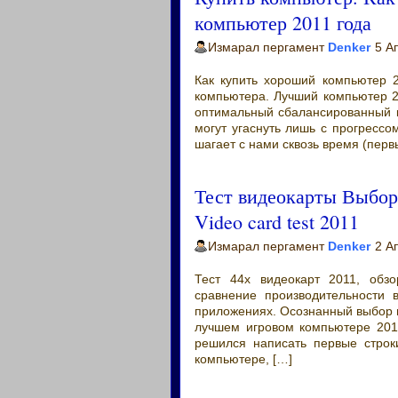
компьютер 2011 года
Измарал пергамент
Denker
5 А
Как купить хороший компьютер 
компьютера. Лучший компьютер 20
оптимальный сбалансированный 
могут угаснуть лишь с прогрессо
шагает с нами сквозь время (пер
Тест видеокарты Выбор 
Video card test 2011
Измарал пергамент
Denker
2 А
Тест 44х видеокарт 2011, обзо
сравнение производительности в
приложениях. Осознанный выбор и
лучшем игровом компьютере 2011
решился написать первые строк
компьютере, […]