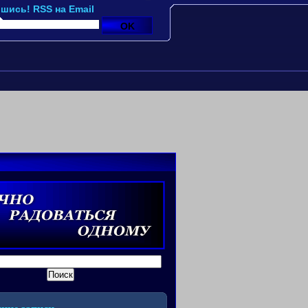
шись! RSS на Email