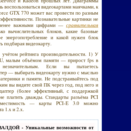
 GeForce и Radeon прошлых лет. Диаграммы
ь воспользоваться видеокартами маячками, к
orce GTX 770 может вас провести по разным
 эффективности. Познавательные картинки не
 менее важными цифрами —
сравнительная
ько вычислительных блоков, какие базовые
кое энергопотребление и какой нужен блок
ть подбирая видеокарту.
 учётом рейтинга производительности. 1) У
PU, малым объёмом памяти — прирост fps в
незначительным. Если вы пытаетесь
тер — выбирать видеокарту нужно с мыслью
атеринки и памяти. Не подстраивайтесь под
ким вы видите свой ПК через год, под него и
даптер (более эффективный, с поддержкой
 не платить дважды. Стандарты разъёма PCI
вместимость — карты PCI-E 3.0 можно
 1.x и 2.x.
ВАЛДОЙ - Уникальные возможности от