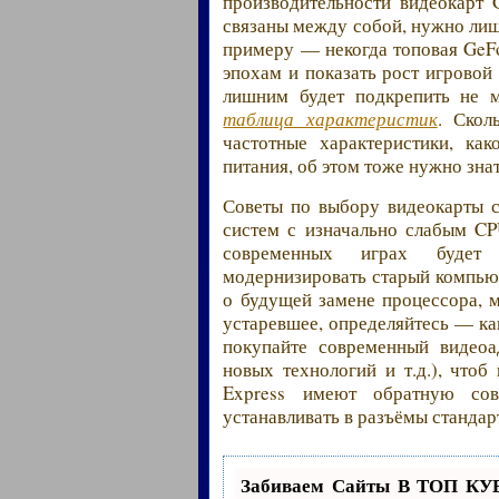
производительности видеокарт
связаны между собой, нужно лиш
примеру — некогда топовая GeF
эпохам и показать рост игровой
лишним будет подкрепить не
таблица характеристик
. Скол
частотные характеристики, ка
питания, об этом тоже нужно зна
Советы по выбору видеокарты с
систем с изначально слабым C
современных играх будет 
модернизировать старый компью
о будущей замене процессора, м
устаревшее, определяйтесь — ка
покупайте современный видеоа
новых технологий и т.д.), чтоб
Express имеют обратную со
устанавливать в разъёмы стандарта
Забиваем Сайты В ТОП КУ