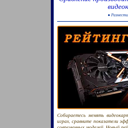
видео
● Размести
Собираетесь менять видеокар
играх, сравните показатели эф
современных моделей. Новый ре