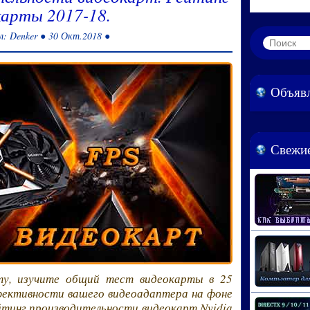
карты 2017-18.
л: Denker ● 30 Окт.2018 ●
Объяв
Свежие
ту, изучите общий тест видеокарты в 25
фективности вашего видеоадаптера на фоне
йтинг производительности видеокарт Nvidia