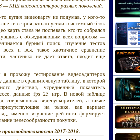
8 — КПД видеоадаптеров разных поколений.
то купил видеокарту не подумав, у кого-то
шел из строя, кто-то усилил системный блок
о карта стала не поспевать, кто-то собрался
кнувшись с объединяющим всех вопросом —
чинается бурный поиск, изучение тестов
 всех и вся, такое хаотичное сравнение
ти, частенько не даёт ответа, плодит ещё
 я провожу тестирование видеоадаптеров
у данные в сравнительную таблицу, в которой
ного действия, усреднённый показатель
ессе, данные fps 25 игр. В новой таблице
яд современных видеоускорителей, а также
присутствующие на рынке, как вариант
ляд, именно изучение рейтинга формирует
мание целесообразности покупки.
о производительности 2017-2018.