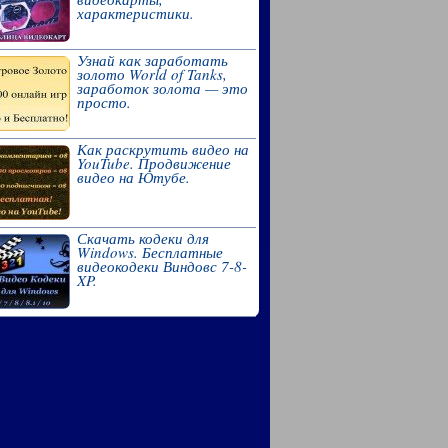
характеристики.
Узнай как заработать
золото World of Tanks,
заработок золота — это
просто.
Как раскрутить видео на
YouTube. Продвижение
видео на Ютубе.
Скачать кодеки для
Windows. Бесплатные
видеокодеки Виндовс 7-8-
XP.