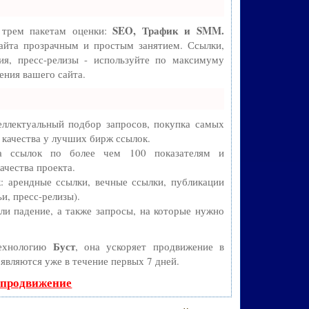
SEO, Трафик и SMM.
 трем пакетам оценки:
айта прозрачным и простым занятием. Ссылки,
ия, пресс-релизы - используйте по максимуму
ния вашего сайта.
ллектуальный подбор запросов, покупка самых
 качества у лучших бирж ссылок.
ва ссылок по более чем 100 показателям и
ачества проекта.
 арендные ссылки, вечные ссылки, публикации
и, пресс-релизы).
и падение, а также запросы, на которые нужно
Буст
технологию
, она ускоряет продвижение в
оявляются уже в течение первых 7 дней.
 продвижение