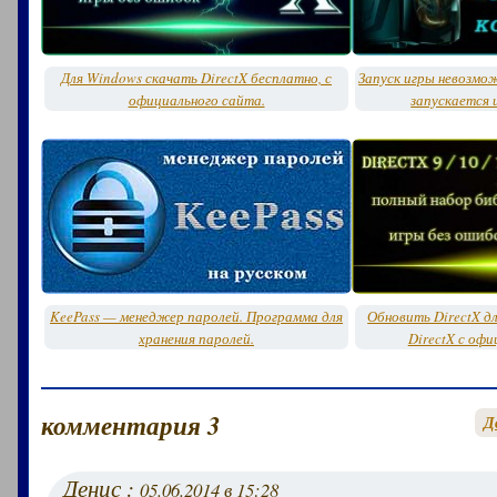
Для Windows скачать DirectX бесплатно, с
Запуск игры невозмо
официального сайта.
запускается 
KeePass — менеджер паролей. Программа для
Обновить DirectX д
хранения паролей.
DirectX с офи
комментария 3
Д
Денис :
05.06.2014 в 15:28