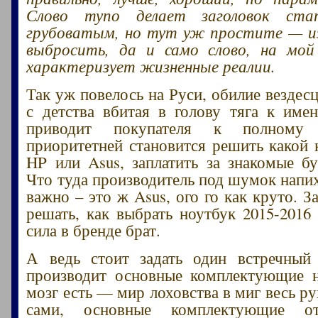
Слово тупо делает заголовок стат
грубоватым, но тут уж простите — из
выбросить, да и само слово, на мой 
характеризует жизненные реалии.
Так уж повелось на Руси, обилие вездес
с детства вбитая в голову тяга к име
приводит покупателя к полному
приоритетней становится решить какой 
HP или Asus, заплатить за знакомые бу
Что туда производитель под шумок напих
важно – это ж Asus, ого го как круто. З
решать, как выбрать ноутбук 2015-2016 
сила в бренде брат.
А ведь стоит задать один встречный
производит основные комплектующие н
мозг есть — мир лоховства в миг весь р
сами, основные комплектующие о