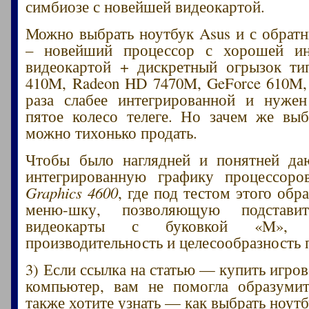
симбиозе с новейшей видеокартой.
Можно выбрать ноутбук Asus и с обрат
– новейший процессор с хорошей ин
видеокартой + дискретный огрызок ти
410M, Radeon HD 7470M, GeForce 610M,
раза слабее интегрированной и нужен
пятое колесо телеге. Но зачем же выб
можно тихонько продать.
Чтобы было наглядней и понятней да
интегрированную графику процессор
Graphics 4600
, где под тестом этого обр
меню-шку, позволяющую подстави
видеокарты с буковкой «M», 
производительность и целесообразность 
3) Если ссылка на статью — купить игро
компьютер, вам не помогла образумит
также хотите узнать — как выбрать ноутб