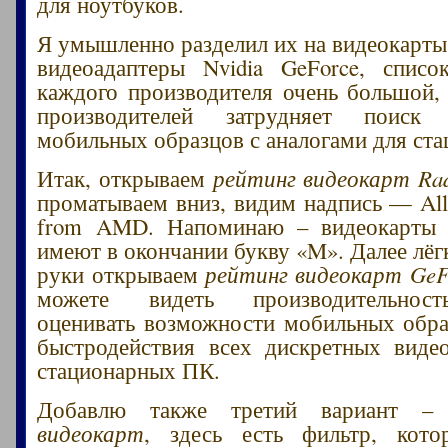
для ноутбуков.
Я умышленно разделил их на видеокарт
видеоадаптеры Nvidia GeForce, списо
каждого производителя очень большой,
производителей затрудняет поиск
мобильных образцов с аналогами для ст
Итак, открываем
рейтинг видеокарт Ra
проматываем вниз, видим надпись — All 
from AMD. Напоминаю – видеокарты 
имеют в окончании букву «M». Далее лё
руки открываем
рейтинг видеокарт GeF
можете видеть производительност
оценивать возможности мобильных обра
быстродействия всех дискретных виде
стационарных ПК.
Добавлю также третий вариант 
видеокарт
, здесь есть фильтр, кото