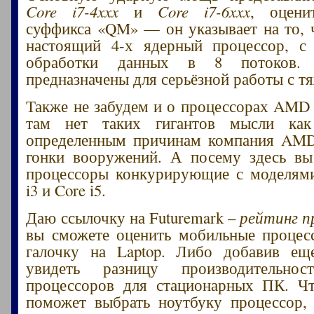
Core i7-4xxx
и
Core i7-6xxx
, оцени
суффикса «QM» — он указывает на то, 
настоящий 4-х ядерный процессор, с
обработки данных в 8 потоков.
предназначены для серьёзной работы с 
Также не забудем и о процессорах AMD 
там нет таких гигантов мысли как
определенным причинам компания AMD 
гонки вооружений. А посему здесь вы
процессоры конкурирующие с моделями
i3 и Core i5.
Даю ссылочку на Futuremark –
рейтинг п
вы сможете оценить мобильные процес
галочку на Laptop. Либо добавив ещ
увидеть разницу производительн
процессоров для стационарных ПК. Чт
поможет выбрать ноутбуку процессор,