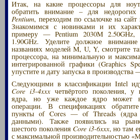
Итак, на какие процессоры для ноут
обратить внимание – для недороги
Pentium
, переходим по ссылочке на сайт
Знакомимся с новинками и их характ
примеру — Pentium 2030M 2.50GHz, 
1.90GHz. Уделите должное внимани
названиях моделей M, U, Y, смотрите та
процессора, на минимальную и максим
интегрированной графики (Graphics Spec
упустите и дату запуска в производства 
Следующими в классификации Intel ид
Core i3-4xxx
четвёртого поколения, у 
ядра, но уже каждое ядро может в
операции. В спецификациях обратит
пункты of Cores — of Threads (ядра
данными). Также появились на рын
шестого поколения
Core i3-6xxx
, но там 
с максимальной производительностью «M