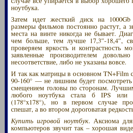
случае всё упирается в выбор хорошего 
ноутбука.
Затем идет жесткий диск на 1000Gb
размеры фильмов постоянно растут, а 
места на винте никогда не бывает. Диаг
чем больше, тем лучше 17,3″-18,4″, с
проверяем яркость и контрастность м
заявленные производителем довольн
несоответствие, либо не указаны вовсе.
И так как матрицы в основном TN+Film с
90-160° — не лишним будет посмотреть
смещением головы по сторонам. Лучши
любого ноутбука стала б IPS или
(178°x178°), но в первом случае про
спешат, а во втором дороговатая редкост
Купить игровой ноутбук
. Аксиома для
компьютеров звучит так – хорошая виде