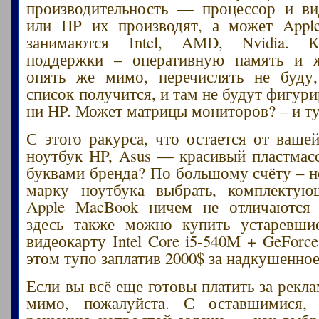
производительность — процессор и ви
или HP их производят, а может Apple
занимаются Intel, AMD, Nvidia. К
поддержки – оперативную память и ж
опять же мимо, перечислять не буду
список получится, и там не будут фигури
ни HP. Может матрицы мониторов? – и ту
С этого ракурса, что остается от ваше
ноутбук HP, Asus — красивый пластмас
буквами бренда? По большому счёту – н
марку ноутбука выбрать, комплектую
Apple MacBook ничем не отличаются 
здесь также можно купить устаревши
видеокарту Intel Core i5-540M + GeForc
этом тупо заплатив 2000$ за надкушенное
Если вы всё еще готовы платить за рекл
мимо, пожалуйста. С оставшимися,