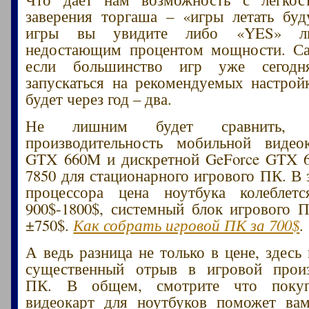
заверения торгаша – «игры летать бу
игры вы увидите либо «YES» 
недостающим процентом мощности. Са
если большинство игр уже сегодн
запускаться на рекомендуемых настрой
будет через год – два.
Не лишним будет сравнить, 
производительность мобильной видео
GTX 660M и дискретной GeForce GTX 6
7850 для стационарного игрового ПК. В 
процессора цена ноутбука колеблет
900$-1800$, системный блок игрового 
±750$.
Как собрать игровой ПК за 700$
.
А ведь разница не только в цене, здесь
существенный отрыв в игровой произ
ПК. В общем, смотрите что покупа
видеокарт для ноутбуков поможет вам